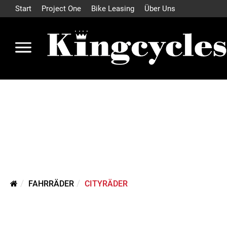
Start
Project One
Bike Leasing
Über Uns
FAHRRÄDER
CITYRÄDER