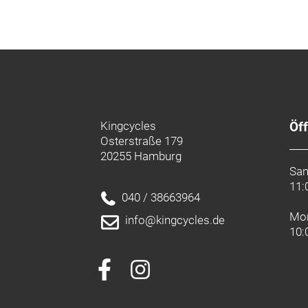
Kingcycles
Öf
Osterstraße 179
20255 Hamburg
Sa
11:
040 / 38663964
Mon
info@kingcycles.de
10: