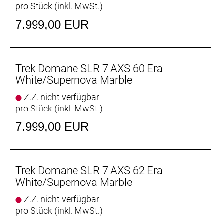
pro Stück (inkl. MwSt.)
Hinterradbremse: SRAM Paceline X, abgerundet,
Centerlock, 160 mm
7.999,00 EUR
Max. Bremsscheibendu
Vorderradbremse: SRAM Paceline X, abgerundet,
Centerlock, 160 mm
Trek Domane SLR 7 AXS 60 Era
Max. Bremsscheibendu
White/Supernova Marble
Z.Z. nicht verfügbar
Reifen: Bontrager Kwaremont RSL TLR, Tubeless-
pro Stück (inkl. MwSt.)
Ready, faltbarer Wulstkern, Race Dual-Compound,
320 TPI, 700 x 32 mm
7.999,00 EUR
Gabel: Domane SLR, Carbon, konischer
Carbongabelschaft, interne Bremszugführung,
Schutzblechösen, Flat Mount-
Trek Domane SLR 7 AXS 62 Era
Scheibenbremsaufnahme Carbonausfallenden,
White/Supernova Marble
12 x 100 mm-Steckachse
Z.Z. nicht verfügbar
pro Stück (inkl. MwSt.)
Schaltwerk vorne: SRAM Force AXS, Anlötversion