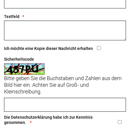
Breite
Textfeld
Sattelstütze: KVF Aero-Carbonsattelstütze, 20 mm
Versatz, 280 mm Länge
Räder: Bontrager Aeolus Pro 51, OCLV Carbon,
Tubeless Ready, 100 x 12 mm Steckachse
Ich möchte eine Kopie dieser Nachricht erhalten
Bontrager Aeolus Pro 51, OCLV Carbon, Tubeless-
Ready, Shimano 11/12fach-Freilauf, 142 x 12 mm
Sicherheitscode
Steckachse
Bitte geben Sie die Buchstaben und Zahlen aus dem
Bild hier ein. Achten Sie auf Groß- und
Kleinschreibung.
Die
Datenschutzerklärung
habe ich zur Kenntnis
genommen.