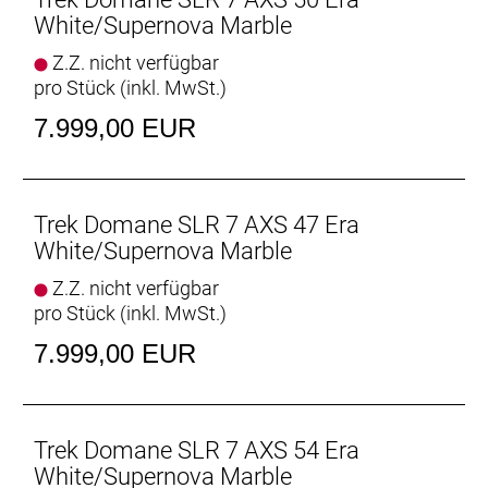
White/Supernova Marble
Vielseitige Reifenfreiheit
Z.Z. nicht verfügbar
Ausgestattet ist es mit schnell rollenden 32 mm
pro Stück (inkl. MwSt.)
breiten Reifen, aber dank der Reifenfreiheit bis 38-
mm-Reifen kannst du von glattem Asphalt bis
7.999,00 EUR
leichtem Schotter alles unter die Räder nehmen.
Interne Aufbewahrung
Dank im Unterrohr integriertem Staufach und
Trek Domane SLR 7 AXS 47 Era
Aufnahmepunkten am Oberrohr hast du auf deinen
White/Supernova Marble
Ganztagestouren stets genug Stauraum zur
Z.Z. nicht verfügbar
Verfügung.
pro Stück (inkl. MwSt.)
Raffinierte Integration
7.999,00 EUR
Das Domane mit seiner verborgenen
Zug-/Leitungsführung und der verborgenen
Sattelstützenklemmung zeichnet durch eine noch
nie dagewesene Integration aus.
Trek Domane SLR 7 AXS 54 Era
White/Supernova Marble