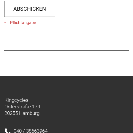
ABSCHICKEN
* = Pflichtangabe
Kingcycles
Osterstraße 179
20255 Hamburg
040 / 38663964