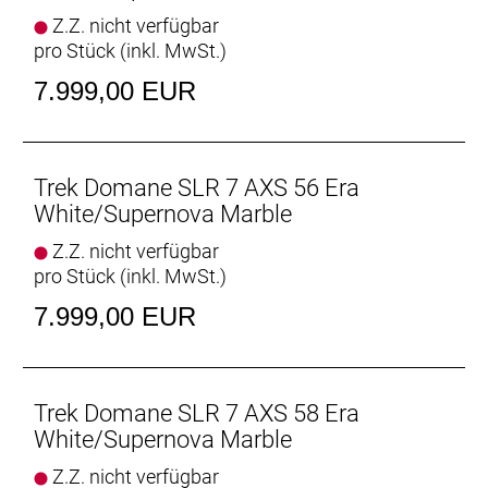
Geschlecht: Uni
Z.Z. nicht verfügbar
pro Stück (inkl. MwSt.)
Rahmen: 800 Series OCLV Carbon, IsoSpeed,
integriertes Staufach, konisches Steuerrohr, interne
7.999,00 EUR
Zugführung, 3S-Kettenführung, Schutzblechösen,
Flat Mount-Scheibenbremsaufnahme, 142 x12 mm
Steckachse
Trek Domane SLR 7 AXS 56 Era
Rahmengröße: 52
White/Supernova Marble
Z.Z. nicht verfügbar
Rahmenmaterial: Carbon
pro Stück (inkl. MwSt.)
Gangschaltung: SRAM Force AXS, max. 36 Z. an
7.999,00 EUR
größtem Ritzel
Anzahl Gänge: 1
Trek Domane SLR 7 AXS 58 Era
Schalthebel: SRAM Force AXS E1 // SRAM Force
White/Supernova Marble
AXS E1
Z.Z. nicht verfügbar