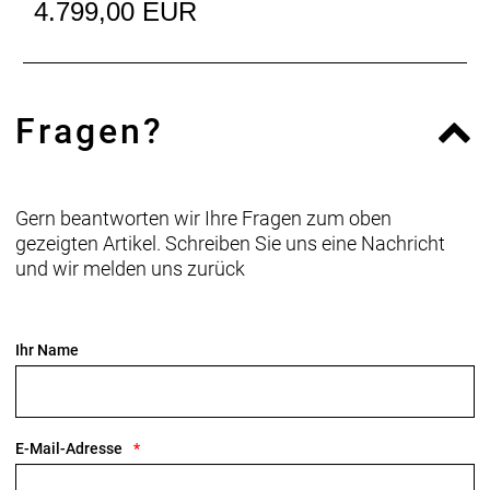
Anzahl Gänge: 1
4.799,00 EUR
Hinterradbremse: Max. Bremsscheibendu
Vorderradbremse: Max. Bremsscheibendu
Fragen?
Gabel: Madone Gen 8, Vollcarbon, konischer
Carbongabelschaft, interne Bremsleitungsführung,
Flat Mount Scheibenbremsaufnahme,
Gern beantworten wir Ihre Fragen zum oben
abgeschrägte 12 x 100 mm Steckachse
gezeigten Artikel. Schreiben Sie uns eine Nachricht
und wir melden uns zurück
Schaltwerk vorne: Shimano 105 R7150 Di2,
Anlötversion, Down-Swing
Ihr Name
Schaltwerk hinten: Shimano 105 R7150 Di2, 36 Z.
an größtem Ritzel
Kurbelsatz: Shimano 105 R7100, 50/34 Z., 170 mm
E-Mail-Adresse
Kurbelarmlänge
Praxis, T47, mit Gewinde, innen gelagert