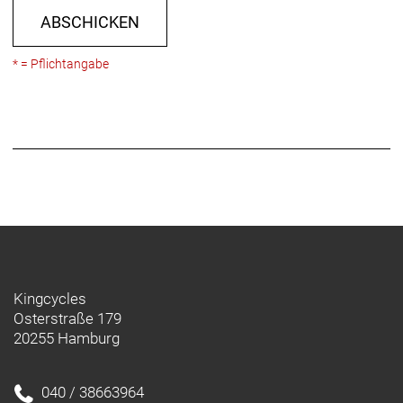
Freilaufnabe, 142 x 12 mm Steckachse
ABSCHICKEN
* = Pflichtangabe
Kingcycles
Osterstraße 179
20255 Hamburg
040 / 38663964