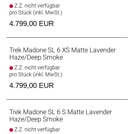
Komforttechnologie jetzt leichter und vertikal noch
Z.Z. nicht verfügbar
nachgiebiger.
pro Stück (inkl. MwSt.)
Im Rennsport verwurzelt
4.799,00 EUR
Das Feedback der schnellsten Sprinter und Kletterer
von Team Lidl-Trek beeinflusste die Entwicklung des
neuen Madone SL.
Trek Madone SL 6 XS Matte Lavender
Verstellbares Aero-Cockpit
Haze/Deep Smoke
Der im Vergleich zum Unterlenker schmalere
Z.Z. nicht verfügbar
Oberlenker des Madone Gen 8 ermöglicht eine auf
pro Stück (inkl. MwSt.)
Aerodynamik oder Power optimierte Positionierung
auf dem Bike. Und dank zweiteiligem
4.799,00 EUR
Lenker/Vorbau-Design lässt sich die Passform
schnell und einfach anpassen.
Optionale aerodynamische Trinkflaschen für noch
Trek Madone SL 6 S Matte Lavender
mehr Spe
Haze/Deep Smoke
Die zusammen mit den Full System Foil
Z.Z. nicht verfügbar
Rohrformen des Madone entwickelten RSL Aero-