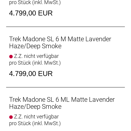
pro Stück (inkl. MwSt.)
Trinkflaschen und Flaschenhalter machen das
gesamte System schneller.
4.799,00 EUR
Geschlecht: Uni
Rahmen: 500 Series OCLV Carbon, Full System Foil
Trek Madone SL 6 M Matte Lavender
Rohrprofile, IsoFlow-Sitzrohr, RCS Headset System,
Haze/Deep Smoke
elektronische oder mechanische Schaltung möglich,
Z.Z. nicht verfügbar
abnehmbare Aero-Kettenführung, T47-Innenlager,
pro Stück (inkl. MwSt.)
Flat Mount Scheibenbremsaufnahme, UDH,
142 x 12 mm Steckachse
4.799,00 EUR
Rahmengröße: L
Rahmenmaterial: Carbon
Trek Madone SL 6 ML Matte Lavender
Haze/Deep Smoke
Gangschaltung: Shimano 105 R7150 Di2, 36 Z. an
Z.Z. nicht verfügbar
größtem Ritzel
pro Stück (inkl. MwSt.)