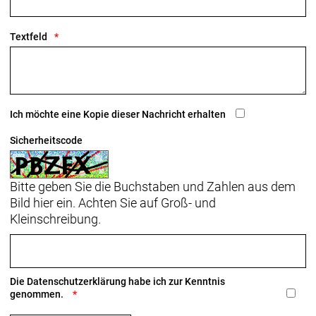
Kassette: Shimano 105 7101, 11-34 Z., 12fach
Textfeld
Kette: Shimano SLX M7100, 12fach
Lenker: Bontrager Comp, Aluminium, 31,8 mm
Klemmdurchmesser, 80 mm Reach, 121 mm Drop,
Ich möchte eine Kopie dieser Nachricht erhalten
40 cm Oberlenkerbreite, 44 cm Unterlenkerbreite
Sicherheitscode
Sattel: Bontrager Aeolus Elite, Austenitstreben,
145 mm Breite
Bitte geben Sie die Buchstaben und Zahlen aus dem
Bild hier ein. Achten Sie auf Groß- und
Sattelstütze: Madone, Aero-Sattelstütze aus
Kleinschreibung.
Carbon, 0 mm Versatz, kurze Länge
Räder: Bontrager Aeolus Elite 50, OCLV Carbon,
Tubeless Ready, 100 x 12 mm Steckachse
Die
Datenschutzerklärung
habe ich zur Kenntnis
Bontrager Aeolus Elite 50, OCLV Carbon, Tubeless-
genommen.
Ready, 50 mm Profilhöhe, Shimano 11fach-