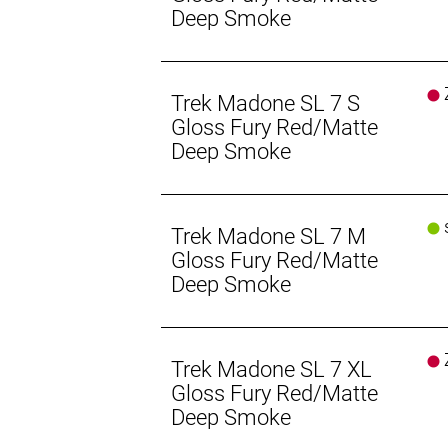
Rahmengröße: ML
Deep Smoke
Rahmenmaterial: Carbon
Z
Trek Madone SL 7 S
Gangschaltung: Shimano Ultegra R81
Gloss Fury Red/Matte
Deep Smoke
Anzahl Gänge: 1
Schalthebel: Shimano Ultegra R8170 
s
Trek Madone SL 7 M
Hinterradbremse: Shimano CL800, 
Gloss Fury Red/Matte
Max. Bremsscheibendu
Deep Smoke
Vorderradbremse: Shimano CL800, 
Max. Bremsscheibendu
Z
Trek Madone SL 7 XL
Reifen: Bontrager R3 Hard-Case Lite
Gloss Fury Red/Matte
Deep Smoke
Gabel: Madone Gen 8, Vollcarbon, ko