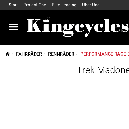
Start
Project One
Bike Leasing
Über Uns
FAHRRÄDER
RENNRÄDER
PERFORMANCE RACE-
Trek Madone