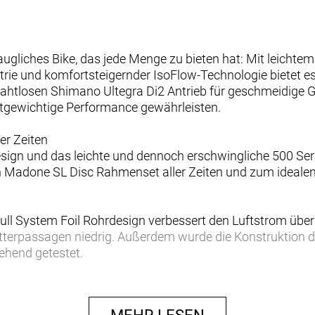
augliches Bike, das jede Menge zu bieten hat: Mit leich
rie und komfortsteigernder IsoFlow-Technologie bietet es
htlosen Shimano Ultegra Di2 Antrieb für geschmeidige 
htgewichtige Performance gewährleisten.
er Zeiten
design und das leichte und dennoch erschwingliche 500 S
n Madone SL Disc Rahmenset aller Zeiten und zum idealen
ll System Foil Rohrdesign verbessert den Luftstrom übe
etterpassagen niedrig. Außerdem wurde die Konstruktion 
ngehend getestet.
w
dale treten kannst, ist unsere überarbeitete rennfokussiert