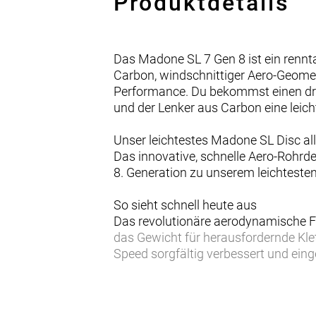
Produktdetails
Das Madone SL 7 Gen 8 ist ein rennt
Carbon, windschnittiger Aero-Geomet
Performance. Du bekommst einen dra
und der Lenker aus Carbon eine leic
Unser leichtestes Madone SL Disc all
Das innovative, schnelle Aero-Rohr
8. Generation zu unserem leichteste
So sieht schnell heute aus
Das revolutionäre aerodynamische Fu
das Gewicht für herausfordernde Kl
Speed sorgfältig verbessert und ei
80 % vertikal nachgiebigeres IsoFlo
Damit du länger kraftvoller in die Pe