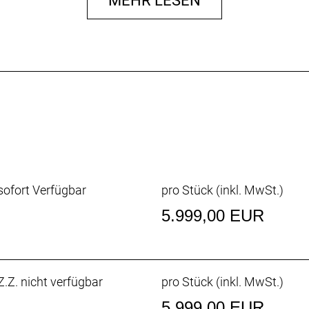
MEHR LESEN
er und Kletterer von Team Lidl-Trek beeinflusste die Ent
chmalere Oberlenker des Madone Gen 8 ermöglicht eine a
ike. Und dank zweiteiligem Lenker/Vorbau-Design lässt si
chen für noch mehr Spe
oil Rohrformen des Madone entwickelten RSL Aero-Trink
ofort Verfügbar
pro Stück (inkl. MwSt.)
5.999,00 EUR
l System Foil Rohrprofile, IsoFlow-Sitzrohr, RCS Headset
nehmbare Aero-Kettenführung, T47-Innenlager, Flat Mo
.Z. nicht verfügbar
pro Stück (inkl. MwSt.)
5.999,00 EUR