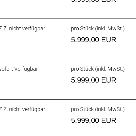
.Z. nicht verfügbar
pro Stück (inkl. MwSt.)
50 Di2, max. 34 Z. an größtem Ritzel
5.999,00 EUR
Di2, 12fach // Shimano Ultegra R8170 Di2, 12fach
ofort Verfügbar
pro Stück (inkl. MwSt.)
Center Lock Scheibenaufnahme, 160 mm
5.999,00 EUR
Center Lock Scheibenaufnahme, 160 mm
.Z. nicht verfügbar
pro Stück (inkl. MwSt.)
, Tubeless-Ready, Aramidwulstkern, 170 TPI, 700 x 28 mm
5.999,00 EUR
nischer Carbongabelschaft, interne Bremsleitungsführung