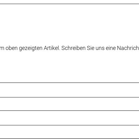
ägte 12 x 100 mm Steckachse
R8150 Di2, Anlötversion, Down Swing
R8150 Di2, max. 34 Z. an größtem Ritzel
 50/34 Z., 170 mm Kurbelarmlänge
m oben gezeigten Artikel. Schreiben Sie uns eine Nachrich
gert
1-34, 12fach
Carbon, 31,8 mm Klemmdurchmesser, Di2-Kabelführung, 
reite // Bontrager Aero Pro, OCLV Carbon,
d, 100 mm Länge
nitstreben, 145 mm Breite