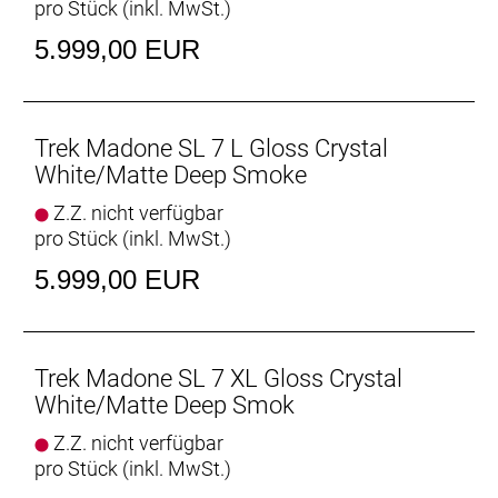
pro Stück (inkl. MwSt.)
Trinkflaschen und Flaschenhalter machen das
gesamte System schneller.
5.999,00 EUR
Geschlecht: Uni
Rahmen: 500 Series OCLV Carbon, Full System Foil
Trek Madone SL 7 L Gloss Crystal
Rohrprofile, IsoFlow-Sitzrohr, RCS Headset System,
White/Matte Deep Smoke
elektronische oder mechanische Schaltung möglich,
Z.Z. nicht verfügbar
abnehmbare Aero-Kettenführung, T47-Innenlager,
pro Stück (inkl. MwSt.)
Flat Mount Scheibenbremsaufnahme, UDH,
142 x 12 mm Steckachse
5.999,00 EUR
Rahmengröße: M
Rahmenmaterial: Carbon
Trek Madone SL 7 XL Gloss Crystal
White/Matte Deep Smok
Gangschaltung: Shimano Ultegra R8150 Di2, max.
Z.Z. nicht verfügbar
34 Z. an größtem Ritzel
pro Stück (inkl. MwSt.)