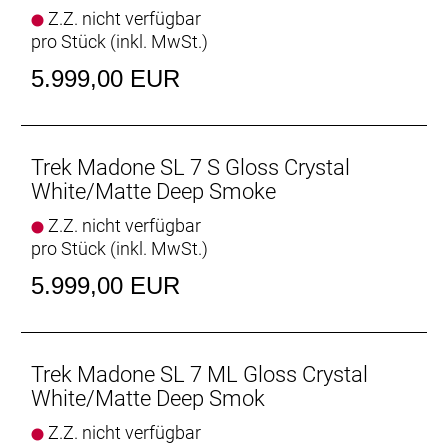
Komforttechnologie jetzt leichter und vertikal noch
Z.Z. nicht verfügbar
nachgiebiger.
pro Stück (inkl. MwSt.)
Im Rennsport verwurzelt
5.999,00 EUR
Das Feedback der schnellsten Sprinter und Kletterer
von Team Lidl-Trek beeinflusste die Entwicklung des
neuen Madone SL.
Trek Madone SL 7 S Gloss Crystal
Verstellbares Aero-Cockpit
White/Matte Deep Smoke
Der im Vergleich zum Unterlenker schmalere
Z.Z. nicht verfügbar
Oberlenker des Madone Gen 8 ermöglicht eine auf
pro Stück (inkl. MwSt.)
Aerodynamik oder Power optimierte Positionierung
auf dem Bike. Und dank zweiteiligem
5.999,00 EUR
Lenker/Vorbau-Design lässt sich die Passform
schnell und einfach anpassen.
Optionale aerodynamische Trinkflaschen für noch
Trek Madone SL 7 ML Gloss Crystal
mehr Spe
White/Matte Deep Smok
Die zusammen mit den Full System Foil
Z.Z. nicht verfügbar
Rohrformen des Madone entwickelten RSL Aero-