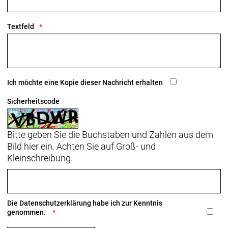
Schaltwerk vorne: Shimano Ultegra R8150 Di2,
Textfeld
Anlötversion, Down Swing
Schaltwerk hinten: Shimano Ultegra R8150 Di2,
max. 34 Z. an größtem Ritzel
Ich möchte eine Kopie dieser Nachricht erhalten
Kurbelsatz: Shimano Ultegra R8100, 50/34 Z.,
170 mm Kurbelarmlänge
Sicherheitscode
Praxis, T47, mit Gewinde, innen gelagert
Bitte geben Sie die Buchstaben und Zahlen aus dem
Kassette: Shimano Ultegra R8101, 11-34, 12fach
Bild hier ein. Achten Sie auf Groß- und
Kleinschreibung.
Kette: Shimano XT M8100, 12fach
Lenker: Bontrager RSL Aero, OCLV Carbon, 31,8 mm
Klemmdurchmesser, Di2-Kabelführung, 80 mm
Die
Datenschutzerklärung
habe ich zur Kenntnis
Reach, 124 mm Drop, 39 cm Oberlenkerbreite,
genommen.
42 cm Unterlenkerbreite // Bontrager Aero Pro, OCLV