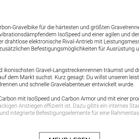
rbon-Gravelbike für die härtesten und größten Gravelrenn
ibrationsdämpfendem IsoSpeed und einer agilen und den
er drahtlose elektronische Rival-Antrieb mit Leistungsmes
sätzlichen Befestigungsmöglichkeiten für Ausrüstung und
d ikonischsten Gravel-Langstreckenrennen träumst und du
uf dem Markt suchst. Kurz gesagt: Du willst unseren lei
elrennen und schnelle Gravelabenteuer entwickelt wurde.
arbon mit IsoSpeed und Carbon Armor und mit einer prog
ckigen Anstiegen effizient ist. Dazu gibts ein internes St
und integrierte Befestigungselemente für eine Rahmentas
bel, SRAMs drahtlosen, elektronischen Rival AXS 1x12-
lus Pro 3V-Laufräder aus OCLV Carbon und breite Gravel