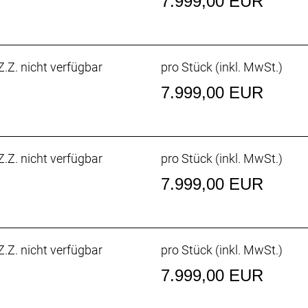
7.999,00 EUR
 eine Rahmentasche und Schutzblechösen erleichtern den
.Z. nicht verfügbar
pro Stück (inkl. MwSt.)
fach nimmt Werkzeug und Ausrüstung sicher auf.
7.999,00 EUR
llierter Stoßdämpfung schluckt ermüdende Unebenheiten u
.Z. nicht verfügbar
pro Stück (inkl. MwSt.)
7.999,00 EUR
 diesem Bike das Beste aus jeder Ausfahrt herausholen
amit du deinen Fortschritt verfolgen und dein Training per
.Z. nicht verfügbar
pro Stück (inkl. MwSt.)
7.999,00 EUR
Speed, Unterrohrstaufach, interne Zugführung, Ride Tune
rierte Befestigungselemente für Rahmentasche, Flat Mou