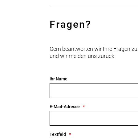
142 x 12 mm Steckachse
Rahmengröße: 49
Fragen?
Rahmenmaterial: Carbon
Gangschaltung: SRAM Rival XPLR eTa
Gern beantworten wir Ihre Fragen zu
und wir melden uns zurück
Anzahl Gänge: 1
Schalthebel: SRAM Rival eTap AXS, 
Ihr Name
Hinterradbremse: Hydraulische Sch
SRAM Paceline, Center Lock Scheib
Max. Bremsscheibendu
E-Mail-Adresse
Vorderradbremse: Hydraulische Sch
SRAM Paceline, Center Lock Scheib
Max. Bremsscheibendu
Textfeld