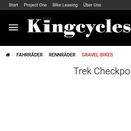
Start
Project One
Bike Leasing
Über Uns
FAHRRÄDER
RENNRÄDER
GRAVEL-BIKES
Trek Checkpo