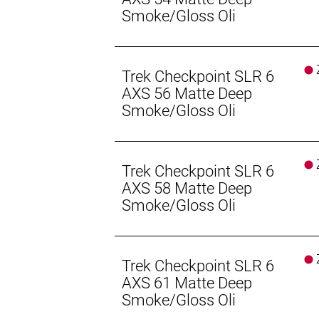
Die integrierten Aufnahmepunkte für
Smoke/Gloss Oli
Ausrüstung und Trinkflaschen.
Elegant integriertes Staufach
Z
Trek Checkpoint SLR 6
Ein ins Unterrohr integriertes Stau
AXS 56 Matte Deep
Smoke/Gloss Oli
IsoSpeed-Komfort
Der IsoSpeed-Entkoppler mit kontro
Hinterbau.
Z
Trek Checkpoint SLR 6
Integrierter Powermeter
AXS 58 Matte Deep
Dank SRAM-Powermeter kannst du auf
Smoke/Gloss Oli
Leistung und liefert präzise Daten, d
kannst.
Z
Geschlecht: Uni
Trek Checkpoint SLR 6
AXS 61 Matte Deep
Rahmen: 700 Series OCLV Carbon, Iso
Smoke/Gloss Oli
Innenlager, Schutzblechösen, integ