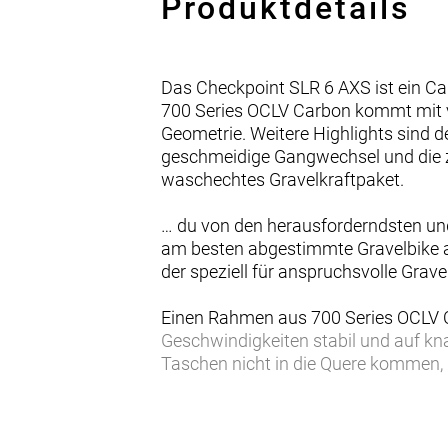
Produktdetails
Das Checkpoint SLR 6 AXS ist ein Ca
700 Series OCLV Carbon kommt mit v
Geometrie. Weitere Highlights sind d
geschmeidige Gangwechsel und die zu
waschechtes Gravelkraftpaket.
… du von den herausforderndsten un
am besten abgestimmte Gravelbike a
der speziell für anspruchsvolle Grav
Einen Rahmen aus 700 Series OCLV C
Geschwindigkeiten stabil und auf kna
Taschen nicht in die Quere kommen, 
Außerdem bekommst du eine Carbonga
Übersetzungsbereich, Bontragers Aeo
mehr Stabilität und Traktion. Der Ra