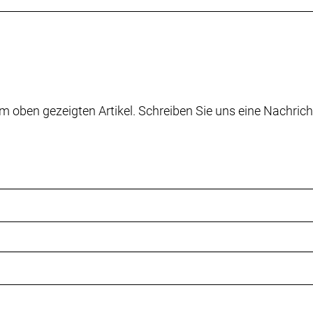
p AXS, max. 44 Z. an größtem Ritzel
m oben gezeigten Artikel. Schreiben Sie uns eine Nachrich
12fach // SRAM Rival eTap AXS, 12fach
eibenbremse SRAM Rival, Flat Mount
enaufnahme, abgerundet, 160 mm
eibenbremse SRAM Rival, Flat Mount
enaufnahme, abgerundet, 160 mm