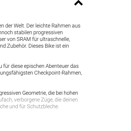
en der Welt. Der leichte Rahmen aus
noch stabilen progressiven
ser von SRAM für ultraschnelle,
 Zubehör. Dieses Bike ist ein
 für diese epischen Abenteuer das
stungsfähigsten Checkpoint-Rahmen,
ressiven Geometrie, die bei hohen
aufach, verborgene Züge, die deinen
che und für Schutzbleche.
Antrieb mit breitem
reifen im Format 700 x 40C für noch