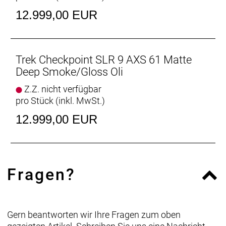
Trinkflaschen.
12.999,00 EUR
Neue progressive Geometrie
Dynamisches, agiles Handling, das auch auf
holprigen Abfahrten durch hohe Stabilität und
Trek Checkpoint SLR 9 AXS 61 Matte
Kontrolle überzeugt.
Deep Smoke/Gloss Oli
Z.Z. nicht verfügbar
Reifenfreiheit
pro Stück (inkl. MwSt.)
Dank großer Reifenfreiheit kannst du dickere Reifen
(700 x 45 mm oder 27.5 x 2.1") aufziehen – einfach
12.999,00 EUR
perfekt für groben Schotter und ruppiges Terrain.
Jede Menge Befestigungsmöglichkeiten
Die integrierten Aufnahmepunkte für eine
Fragen?
Rahmentasche und Schutzblechösen erleichtern
den Transport von zusätzlicher Ausrüstung und
Trinkflaschen.
Gern beantworten wir Ihre Fragen zum oben
Elegant integriertes Staufach