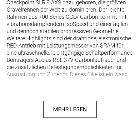
Checkpoint SLR 9 AXS dazu geboren, die größten
Gravelrennen der Welt zu dominieren. Der leichte
Rahmen aus 700 Series OCLV Carbon kommt mit
vibrationsdämpfendem IsoSpeed und einer agilen
und dennoch stabilen progressiven Geometrie.
Weitere Highlights sind der drahtlose, elektronische
RED-Antrieb mit Leistungsmesser von SRAM für
eine ultraschnelle, leichtgängige Schaltperformance,
Bontragers Aeolus RSL 37V-Carbonlaufräder und
die zusätzlichen Befestigungsmöglichkeiten für
Ausrüstung und Zubehör. Dieses Bike ist ein wasc
… du von den herausforderndsten und ikonischsten
Gravel-Langstreckenrennen träumst und du für
diese epischen Abenteuer das am besten
MEHR LESEN
abgestimmte Gravelbike auf dem Markt suchst.
Kurz gesagt: Du willst unseren leistungsfähigsten
Checkpoint-Rahmen, der speziell für anspruchsvolle
Gravelrennen und schnelle Gravelabenteuer
entwickelt wurde.