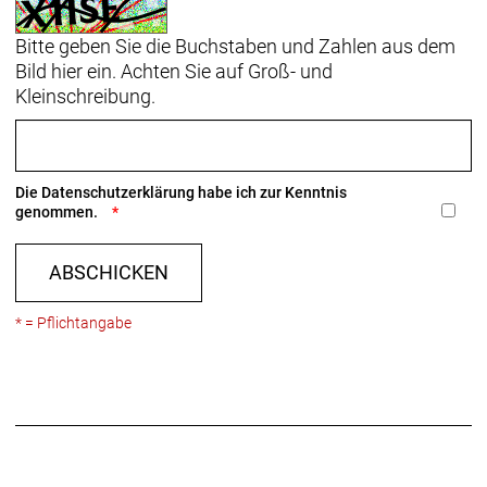
Sitzturm, Kettenführung, T47-Innenlager,
Bitte geben Sie die Buchstaben und Zahlen aus dem
Schutzblechösen, integrierte Befestigungselemente
Bild hier ein. Achten Sie auf Groß- und
für Rahmentasche, Flat Mount-
Kleinschreibung.
Scheibenbremsaufnahme, 142 x 12 mm
Steckachse
Rahmengröße: 49
Die
Datenschutzerklärung
habe ich zur Kenntnis
genommen.
Rahmenmaterial: Carbon
ABSCHICKEN
Gangschaltung: SRAM RED XPLR eTap AXS, max.
44 Z. an größtem Ritzel
* = Pflichtangabe
Anzahl Gänge: 1
Schalthebel: SRAM RED eTap AXS, 12fach // SRAM
RED eTap AXS, 12fach
Hinterradbremse: Hydraulische Scheibenbremse