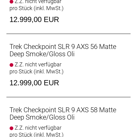
Z.Z. nicht verfügbar
schnellen Gravelausfahrten mit jeder Menge
pro Stück (inkl. MwSt.)
Performance und Komfort. Dieses Bike ist
ultraleicht und extrem schnell und kommt mit
12.999,00 EUR
Premiumteilen wie SRAMs hochwertigster
drahtloser, elektronischer Antriebstechnologie und
RSL-Carbonlaufrädern.
- Der RED AXS-Antrieb von SRAM schaltet
Trek Checkpoint SLR 9 AXS 56 Matte
intelligent, leichtgängig und komplett drahtlos.
Deep Smoke/Gloss Oli
- Der IsoSpeed-Entkoppler schluckt ermüdende
Z.Z. nicht verfügbar
Unebenheiten und verhindert einen hüpfenden
pro Stück (inkl. MwSt.)
Hinterbau.
- Dank der enormen Reifenfreiheit kannst du für
12.999,00 EUR
mehr Traktion und Stabilität unter allen
Bedingungen Reifen mit bis zu 45C fahren
- Ein schlankes, im Rahmen integriertes Staufach
ermöglicht die Unterbringung von Werkzeug und
Trek Checkpoint SLR 9 AXS 58 Matte
Ausrüstung.
Deep Smoke/Gloss Oli
- Die integrierten Aufnahmepunkte für eine
Z.Z. nicht verfügbar
Rahmentasche und für Schutzbleche erleichtern
pro Stück (inkl. MwSt.)
den Transport von zusätzlicher Ausrüstung und