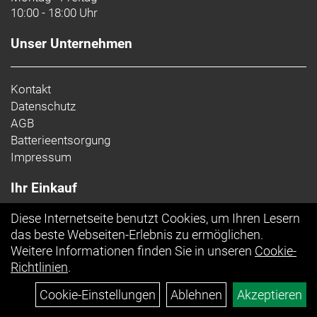
10:00 - 18:00 Uhr
Kurbelsatz: SRAM RED AXS mit Powermeter, 40 Z.,
DUB, 165 mm Kurbelarmlänge
Unser Unternehmen
SRAM DUB, T47, mit Gewinde, innen gelagert
Kassette: SRAM XG-1271, 10-44 Z., 12fach
Kontakt
Datenschutz
Kette: SRAM RED D1, 12fach
AGB
Batterieentsorgung
Lenker: Bontrager Pro IsoCore VR-SF, 38 cm
Impressum
Lenkervorbau: Bontrager RSL Carbon, 31,8 mm
Ihr Einkauf
Klemmdurchmesser, 7 Grad, 70 mm Länge
Diese Internetseite benutzt Cookies, um Ihren Lesern
Sattel: Verse Short Pro, Carbonstreben, 155 mm
Top Artikel
das beste Webseiten-Erlebnis zu ermöglichen.
Breite
Weitere Informationen finden Sie in unseren
Cookie-
Richtlinien
.
Sattelstütze: Bontrager, Carbonsitzturmaufsatz,
5 mm Versatz, kurz
Cookie-Einstellungen
Ablehnen
Akzeptieren