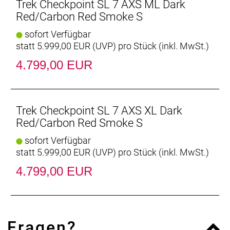
elektronische SRAM Force XPLR AXS E1 1x13-
Trek Checkpoint SL 7 AXS ML Dark
Schaltung.
Red/Carbon Red Smoke S
- Dank 50 mm Reifenfreiheit (wie gemessen) kannst
sofort Verfügbar
du für zusätzliche Traktion und mehr Komfort auf
statt
5.999,00 EUR
(
UVP
) pro Stück (inkl. MwSt.)
holprigen Wegen und kurzen Singletrails breitere
Reifen fahren.
4.799,00 EUR
- Mit dem großen Rahmenstaufach und den
zahlreichen Befestigungsmöglichkeiten an Rahmen
und Gabel für Trinksysteme, Front- und
Heckgepäckträger, Schutzbleche und die perfekt auf
Trek Checkpoint SL 7 AXS XL Dark
das Checkpoint zugeschnittenen Adventure Bags
Red/Carbon Red Smoke S
gibt es nichts, das dieses B
sofort Verfügbar
statt
5.999,00 EUR
(
UVP
) pro Stück (inkl. MwSt.)
IsoSpeed-Komforttechnologie
IsoSpeed glättet nervige Schlaglöcher und
4.799,00 EUR
ermüdende Unebenheiten, damit du länger
kraftvoller in die Pedale treten kannst.
Neue Gravel Endurance Geometrie
Fragen?
Die neue souveräne und komfortable