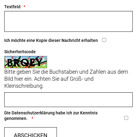
Textfeld
Sattelstütze: KVF Aero-Carbonsattelstütze, 20 mm
Versatz, 320 mm Länge
Räder: Bontrager Aeolus Pro 51, OCLV Carbon,
Tubeless Ready, 100 x 12 mm Steckachse
Ich möchte eine Kopie dieser Nachricht erhalten
Bontrager Aeolus Pro 51, OCLV Carbon, Tubeless-
Ready, Shimano 11/12fach-Freilauf, 142 x 12 mm
Sicherheitscode
Steckachse
Bitte geben Sie die Buchstaben und Zahlen aus dem
Bild hier ein. Achten Sie auf Groß- und
Kleinschreibung.
Die
Datenschutzerklärung
habe ich zur Kenntnis
genommen.
ABSCHICKEN