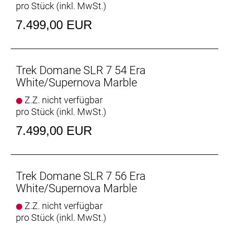
pro Stück (inkl. MwSt.)
Zugführung, 3S-Kettenführung, Schutzblechösen,
Flat Mount-Scheibenbremsaufnahme, 142 x12 mm
7.499,00 EUR
Steckachse
Rahmengröße: 58
Trek Domane SLR 7 54 Era
Rahmenmaterial: Carbon
White/Supernova Marble
Z.Z. nicht verfügbar
Gangschaltung: Shimano Ultegra R8150 Di2, max.
pro Stück (inkl. MwSt.)
34 Z. an größtem Ritzel
7.499,00 EUR
Anzahl Gänge: 1
Schalthebel: Shimano Ultegra R8170 Di2, 12fach //
Shimano Ultegra R8170 Di2, 12fach
Trek Domane SLR 7 56 Era
White/Supernova Marble
Hinterradbremse: Shimano CL800, Center Lock
Z.Z. nicht verfügbar
Scheibenaufnahme, 160 mm
pro Stück (inkl. MwSt.)
Max. Bremsscheibendu