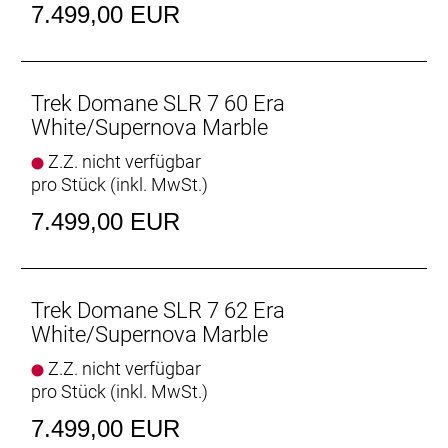
7.499,00 EUR
Vorderradbremse: Shimano CL800, Center Lock
Scheibenaufnahme, 160 mm
Max. Bremsscheibendu
Trek Domane SLR 7 60 Era
Reifen: Bontrager Kwaremont RSL TLR, Tubeless-
White/Supernova Marble
Ready, faltbarer Wulstkern, Race Dual-Compound,
Z.Z. nicht verfügbar
320 TPI, 700 x 32 mm
pro Stück (inkl. MwSt.)
Gabel: Domane SLR, Carbon, konischer
7.499,00 EUR
Carbongabelschaft, interne Bremszugführung,
Schutzblechösen, Flat Mount-
Scheibenbremsaufnahme Carbonausfallenden,
12 x 100 mm-Steckachse
Trek Domane SLR 7 62 Era
White/Supernova Marble
Schaltwerk vorne: Shimano Ultegra R8150 Di2,
Z.Z. nicht verfügbar
Anlötversion, Down Swing
pro Stück (inkl. MwSt.)
Schaltwerk hinten: Shimano Ultegra R8150 Di2,
7.499,00 EUR
max. 34 Z. an größtem Ritzel