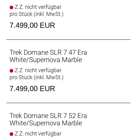
breiten Reifen, aber dank der Reifenfreiheit bis 38-
Z.Z. nicht verfügbar
mm-Reifen kannst du von glattem Asphalt bis
pro Stück (inkl. MwSt.)
leichtem Schotter alles unter die Räder nehmen.
7.499,00 EUR
Interne Aufbewahrung
Dank im Unterrohr integriertem Staufach und
Aufnahmepunkten am Oberrohr hast du auf deinen
Ganztagestouren stets genug Stauraum zur
Trek Domane SLR 7 47 Era
Verfügung.
White/Supernova Marble
Z.Z. nicht verfügbar
Raffinierte Integration
pro Stück (inkl. MwSt.)
Das Domane mit seiner verborgenen
Zug-/Leitungsführung und der verborgenen
7.499,00 EUR
Sattelstützenklemmung zeichnet durch eine noch
nie dagewesene Integration aus.
Geschlecht: Uni
Trek Domane SLR 7 52 Era
White/Supernova Marble
Rahmen: 800 Series OCLV Carbon, IsoSpeed,
Z.Z. nicht verfügbar
integriertes Staufach, konisches Steuerrohr, interne