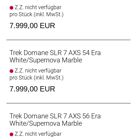
Geschlecht: Uni
Z.Z. nicht verfügbar
pro Stück (inkl. MwSt.)
Rahmen: 800 Series OCLV Carbon, IsoSpeed,
integriertes Staufach, konisches Steuerrohr, interne
7.999,00 EUR
Zugführung, 3S-Kettenführung, Schutzblechösen,
Flat Mount-Scheibenbremsaufnahme, 142 x12 mm
Steckachse
Trek Domane SLR 7 AXS 54 Era
Rahmengröße: 60
White/Supernova Marble
Z.Z. nicht verfügbar
Rahmenmaterial: Carbon
pro Stück (inkl. MwSt.)
Gangschaltung: SRAM Force AXS, max. 36 Z. an
7.999,00 EUR
größtem Ritzel
Anzahl Gänge: 1
Trek Domane SLR 7 AXS 56 Era
Schalthebel: SRAM Force AXS E1 // SRAM Force
White/Supernova Marble
AXS E1
Z.Z. nicht verfügbar