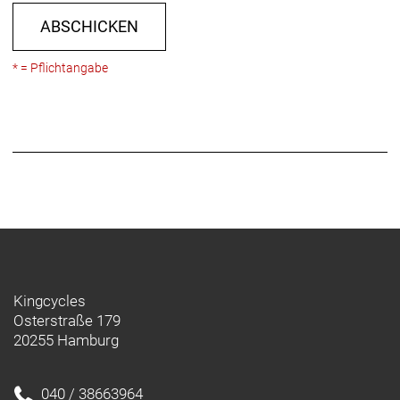
ABSCHICKEN
* = Pflichtangabe
Kingcycles
Osterstraße 179
20255 Hamburg
040 / 38663964