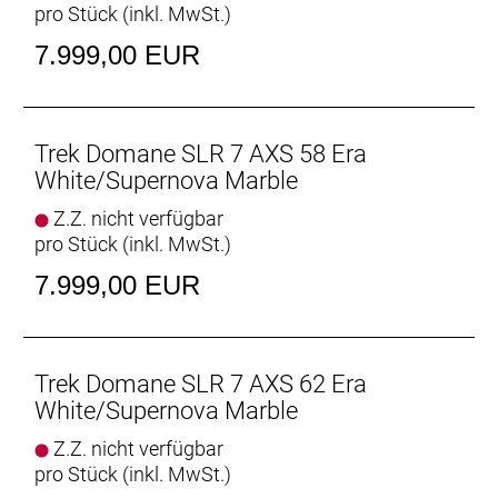
pro Stück (inkl. MwSt.)
Hinterradbremse: SRAM Paceline X, abgerundet,
Centerlock, 160 mm
7.999,00 EUR
Max. Bremsscheibendu
Vorderradbremse: SRAM Paceline X, abgerundet,
Centerlock, 160 mm
Trek Domane SLR 7 AXS 58 Era
Max. Bremsscheibendu
White/Supernova Marble
Z.Z. nicht verfügbar
Reifen: Bontrager Kwaremont RSL TLR, Tubeless-
pro Stück (inkl. MwSt.)
Ready, faltbarer Wulstkern, Race Dual-Compound,
320 TPI, 700 x 32 mm
7.999,00 EUR
Gabel: Domane SLR, Carbon, konischer
Carbongabelschaft, interne Bremszugführung,
Schutzblechösen, Flat Mount-
Trek Domane SLR 7 AXS 62 Era
Scheibenbremsaufnahme Carbonausfallenden,
White/Supernova Marble
12 x 100 mm-Steckachse
Z.Z. nicht verfügbar
pro Stück (inkl. MwSt.)
Schaltwerk vorne: SRAM Force AXS, Anlötversion