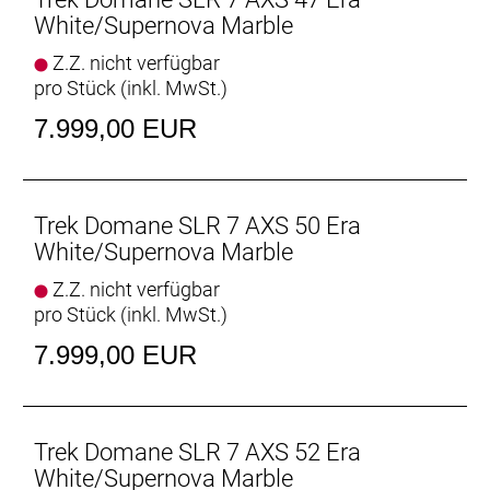
White/Supernova Marble
Vielseitige Reifenfreiheit
Z.Z. nicht verfügbar
Ausgestattet ist es mit schnell rollenden 32 mm
pro Stück (inkl. MwSt.)
breiten Reifen, aber dank der Reifenfreiheit bis 38-
mm-Reifen kannst du von glattem Asphalt bis
7.999,00 EUR
leichtem Schotter alles unter die Räder nehmen.
Interne Aufbewahrung
Dank im Unterrohr integriertem Staufach und
Trek Domane SLR 7 AXS 50 Era
Aufnahmepunkten am Oberrohr hast du auf deinen
White/Supernova Marble
Ganztagestouren stets genug Stauraum zur
Z.Z. nicht verfügbar
Verfügung.
pro Stück (inkl. MwSt.)
Raffinierte Integration
7.999,00 EUR
Das Domane mit seiner verborgenen
Zug-/Leitungsführung und der verborgenen
Sattelstützenklemmung zeichnet durch eine noch
nie dagewesene Integration aus.
Trek Domane SLR 7 AXS 52 Era
White/Supernova Marble