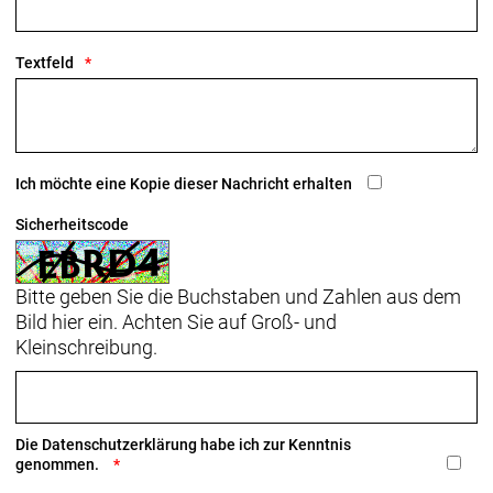
Sattel: Verse Short Pro, Carbonstreben, 145 mm
Breite
Textfeld
Sattelstütze: KVF Aero-Carbonsattelstütze, 20 mm
Versatz, 320 mm Länge
Räder: Bontrager Aeolus Pro 51, OCLV Carbon,
Ich möchte eine Kopie dieser Nachricht erhalten
Tubeless Ready, 100 x 12 mm Steckachse
Bontrager Aeolus Pro 51, OCLV Carbon, Tubeless-
Sicherheitscode
Ready, Shimano 11/12fach-Freilauf, 142 x 12 mm
Steckachse
Bitte geben Sie die Buchstaben und Zahlen aus dem
Bild hier ein. Achten Sie auf Groß- und
Kleinschreibung.
Die
Datenschutzerklärung
habe ich zur Kenntnis
genommen.