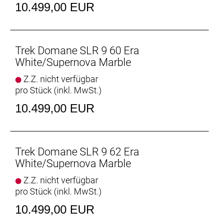
Scheibenaufnahme, 160 mm
10.499,00 EUR
Max. Bremsscheibendu
Vorderradbremse: Shimano CL900, Center Lock
Scheibenaufnahme, 160 mm
Trek Domane SLR 9 60 Era
Max. Bremsscheibendu
White/Supernova Marble
Z.Z. nicht verfügbar
Reifen: Bontrager Kwaremont RSL TLR, Tubeless-
pro Stück (inkl. MwSt.)
Ready, faltbarer Wulstkern, Race Dual-Compound,
320 TPI, 700 x 32 mm
10.499,00 EUR
Gabel: Domane SLR, Carbon, konischer
Carbongabelschaft, interne Bremszugführung,
Schutzblechösen, Flat Mount-
Trek Domane SLR 9 62 Era
Scheibenbremsaufnahme Carbonausfallenden,
White/Supernova Marble
12 x 100 mm-Steckachse
Z.Z. nicht verfügbar
pro Stück (inkl. MwSt.)
Schaltwerk vorne: Shimano Dura-Ace R9250 Di2,
Anlötversion, Down Swing
10.499,00 EUR