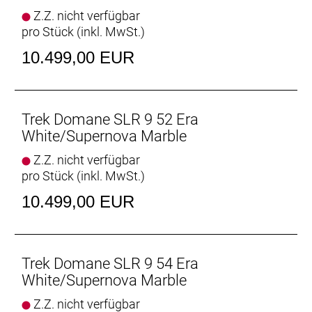
Vielseitige Reifenfreiheit
Z.Z. nicht verfügbar
Ausgestattet ist es mit schnell rollenden 32 mm
pro Stück (inkl. MwSt.)
breiten Reifen, aber dank der Reifenfreiheit bis 38-
mm-Reifen kannst du von glattem Asphalt bis
10.499,00 EUR
leichtem Schotter alles unter die Räder nehmen.
Interne Aufbewahrung
Dank im Unterrohr integriertem Staufach und
Trek Domane SLR 9 52 Era
Aufnahmepunkten am Oberrohr hast du auf deinen
White/Supernova Marble
Ganztagestouren stets genug Stauraum zur
Z.Z. nicht verfügbar
Verfügung.
pro Stück (inkl. MwSt.)
Raffinierte Integration
10.499,00 EUR
Das Domane mit seiner verborgenen
Zug-/Leitungsführung und der verborgenen
Sattelstützenklemmung zeichnet durch eine noch
nie dagewesene Integration aus.
Trek Domane SLR 9 54 Era
White/Supernova Marble
Geschlecht: Uni
Z.Z. nicht verfügbar