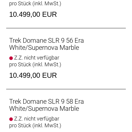
pro Stück (inkl. MwSt.)
Rahmen: 800 Series OCLV Carbon, IsoSpeed,
integriertes Staufach, konisches Steuerrohr, interne
10.499,00 EUR
Zugführung, 3S-Kettenführung, Schutzblechösen,
Flat Mount-Scheibenbremsaufnahme, 142 x12 mm
Steckachse
Trek Domane SLR 9 56 Era
Rahmengröße: 50
White/Supernova Marble
Z.Z. nicht verfügbar
Rahmenmaterial: Carbon
pro Stück (inkl. MwSt.)
Gangschaltung: Shimano Dura-Ace R9250 Di2, max.
10.499,00 EUR
34 Z. an größtem Ritzel
Anzahl Gänge: 1
Trek Domane SLR 9 58 Era
Schalthebel: Shimano Dura-Ace R9270 Di2, 12fach
White/Supernova Marble
// Shimano Dura-Ace R9270 Di2, 12fach
Z.Z. nicht verfügbar
pro Stück (inkl. MwSt.)
Hinterradbremse: Shimano CL900, Center Lock