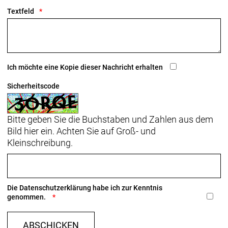
Sattel: Verse Short Pro, Carbonstreben, 145 mm
Textfeld
Breite
Sattelstütze: KVF Aero-Carbonsattelstütze, 20 mm
Versatz, 280 mm Länge
Ich möchte eine Kopie dieser Nachricht erhalten
Räder: Bontrager Aeolus RSL 51, OCLV Carbon,
Tubeless Ready, 51 mm Profilhöhe, 100 x 12 mm-
Sicherheitscode
Steckachse
Bontrager Aeolus RSL 51, OCLV Carbon, Tubeless
Bitte geben Sie die Buchstaben und Zahlen aus dem
Ready, 51 mm Profilhöhe, 11/12fach-Freilaufnabe
Bild hier ein. Achten Sie auf Groß- und
von Shimano, 142 x 12 mm-Steckachse
Kleinschreibung.
Die
Datenschutzerklärung
habe ich zur Kenntnis
genommen.
ABSCHICKEN