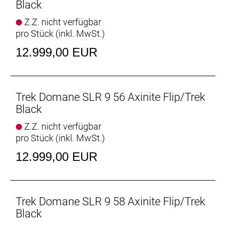
Werkzeug und Ausrüstung, während sich am
Black
Oberrohr eine praktische Tasche sauber und sicher
Z.Z. nicht verfügbar
anschrauben lässt.
pro Stück (inkl. MwSt.)
Der Komfortvorteil
12.999,00 EUR
Das nochmals verfeinerte IsoSpeed schluckt
ermüdende Fahrbahnunebenheiten und spart
Gewicht, damit du länger kraftvoller in die Pedale
treten kannst.
Trek Domane SLR 9 56 Axinite Flip/Trek
Black
Podium-erprobter Speed
Z.Z. nicht verfügbar
Das neue Domane Carbon ist aufgrund der
pro Stück (inkl. MwSt.)
aerodynamischen Verbesserungen und seiner
ultraleichten Konstruktion schneller als je zuvor und
12.999,00 EUR
konnte bereits auf den berühmt-berüchtigten
Kopfsteinpflasterpassagen von Paris-Roubaix einen
Sieg eingefahren.
Trek Domane SLR 9 58 Axinite Flip/Trek
Leichter als je zuvor
Black
Unser bestes und leichtestes 800 Series OCLV