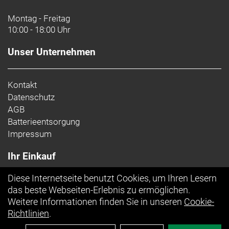
Lenker: Bontrager Pro IsoCore VR-SF, 42 cm
Montag - Freitag
10:00 - 18:00 Uhr
Lenkervorbau: Trek RCS Pro, -7 Grad, 90 mm Länge
Unser Unternehmen
Sattel: Verse Short Pro, Carbonstreben, 145 mm
Breite
Kontakt
Sattelstütze: KVF Aero-Carbonsattelstütze, 20 mm
Datenschutz
Versatz, 280 mm Länge
AGB
Batterieentsorgung
Räder: Bontrager Aeolus RSL 37, OCLV Carbon,
Impressum
Tubeless Ready, 37 mm Profilhöhe, 100 x 12 mm
Steckachse
Ihr Einkauf
Bontrager Aeolus RSL 37, OCLV Carbon, Tubeless
Ready, 37 mm Profilhöhe, 142 x 12 mm Steckachse
Diese Internetseite benutzt Cookies, um Ihren Lesern
Top Artikel
das beste Webseiten-Erlebnis zu ermöglichen.
Weitere Informationen finden Sie in unseren
Cookie-
Richtlinien
.