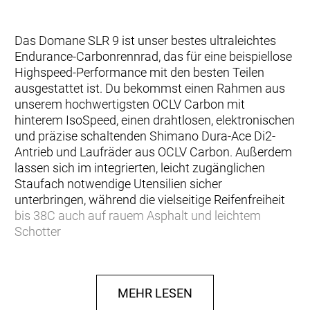
Das Domane SLR 9 ist unser bestes ultraleichtes
Endurance-Carbonrennrad, das für eine beispiellose
Highspeed-Performance mit den besten Teilen
ausgestattet ist. Du bekommst einen Rahmen aus
unserem hochwertigsten OCLV Carbon mit
hinterem IsoSpeed, einen drahtlosen, elektronischen
und präzise schaltenden Shimano Dura-Ace Di2-
Antrieb und Laufräder aus OCLV Carbon. Außerdem
lassen sich im integrierten, leicht zugänglichen
Staufach notwendige Utensilien sicher
unterbringen, während die vielseitige Reifenfreiheit
bis 38C auch auf rauem Asphalt und leichtem
Schotter
… für dich nichts Anderes als das leistungsfähigste
Bike auf der Straße mit einem Riesenhunger für
MEHR LESEN
Langstreckenrennen infrage kommt. Du willst