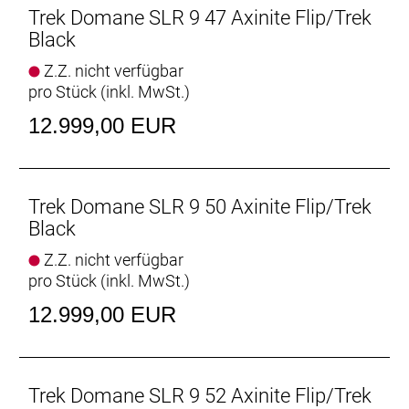
du eine Ausstattung, die dir in puncto Komfort,
Trek Domane SLR 9 47 Axinite Flip/Trek
Zuverlässigkeit und Geschwindigkeit sowohl auf
Black
epischen Ganztagesabenteuern als auch auf
Z.Z. nicht verfügbar
hitzigen Gruppenausfahrten und langen Rennen
pro Stück (inkl. MwSt.)
einen echten Vorteil verschafft.
- Der schlanke, komplett neue Rahmen aus 800
12.999,00 EUR
Series OCLV Carbon verringert das Gesamtgewicht
des Bikes und stellt dir dank optimierter Kammtail-
Rohrprofile zusätzliche Geschwindigkeit zur
Verfügung.
Trek Domane SLR 9 50 Axinite Flip/Trek
- Shimanos Topschaltung Dura-Ace Di2 garantiert
Black
schnelle und knackige Gangwechsel und hält das
Z.Z. nicht verfügbar
Gesamtgewicht des Setups niedrig.
pro Stück (inkl. MwSt.)
- Das vibrationsdämpfende hintere IsoSpeed
schluckt ermüdende Straßenunebenheiten, damit
12.999,00 EUR
du lange Kilometer und härteste Rennen mit
größtmöglichem Komfort absolvierst.
- Das schlanke interne Staufach bietet eine
vielseitige Möglichkeit zur Unterbringung von
Trek Domane SLR 9 52 Axinite Flip/Trek