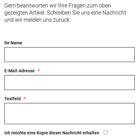
Sattelstützenklemmung zeichnet durch eine noch
Gern beantworten wir Ihre Fragen zum oben
nie dagewesene Integration aus.
gezeigten Artikel. Schreiben Sie uns eine Nachricht
und wir melden uns zurück
Geschlecht: Uni
Rahmen: 800 Series OCLV Carbon, IsoSpeed,
Ihr Name
integriertes Staufach, konisches Steuerrohr, interne
Zugführung, 3S-Kettenführung, Schutzblechösen,
Flat Mount-Scheibenbremsaufnahme, 142 x12 mm
Steckachse
E-Mail-Adresse
Rahmengröße: 54
Rahmenmaterial: Carbon
Textfeld
Gangschaltung: Shimano Dura-Ace R9250 Di2, max.
34 Z. an größtem Ritzel
Anzahl Gänge: 1
Ich möchte eine Kopie dieser Nachricht erhalten