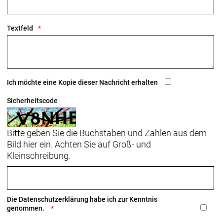
Rahmenmaterial: Carbon
Textfeld
Gangschaltung: Shimano Dura-Ace R9250 Di2, max.
34 Z. an größtem Ritzel
Anzahl Gänge: 1
Ich möchte eine Kopie dieser Nachricht erhalten
Schalthebel: Shimano Dura-Ace R9270 Di2, 12fach
Sicherheitscode
// Shimano Dura-Ace R9270 Di2, 12fach
Bitte geben Sie die Buchstaben und Zahlen aus dem
Hinterradbremse: Shimano CL900, Center Lock
Bild hier ein. Achten Sie auf Groß- und
Scheibenaufnahme, 160 mm
Kleinschreibung.
Max. Bremsscheibendu
Vorderradbremse: Shimano CL900, Center Lock
Scheibenaufnahme, 160 mm
Die
Datenschutzerklärung
habe ich zur Kenntnis
Max. Bremsscheibendu
genommen.