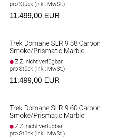
pro Stück (inkl. MwSt.)
aerodynamischen Verbesserungen und seiner
ultraleichten Konstruktion schneller als je zuvor und
11.499,00 EUR
konnte bereits auf den berühmt-berüchtigten
Kopfsteinpflasterpassagen von Paris-Roubaix einen
Sieg eingefahren.
Trek Domane SLR 9 58 Carbon
Leichter als je zuvor
Smoke/Prismatic Marble
Unser bestes und leichtestes 800 Series OCLV
Z.Z. nicht verfügbar
Carbon sowie eine neue gewichtsoptimierte
pro Stück (inkl. MwSt.)
Konstruktion machen es zu unserem leichtesten
Domane SLR Disc aller Zeiten.
11.499,00 EUR
Vielseitige Reifenfreiheit
Ausgestattet ist es mit schnell rollenden 32 mm
breiten Reifen, aber dank der Reifenfreiheit bis 38-
Trek Domane SLR 9 60 Carbon
mm-Reifen kannst du von glattem Asphalt bis
Smoke/Prismatic Marble
leichtem Schotter alles unter die Räder nehmen.
Z.Z. nicht verfügbar
pro Stück (inkl. MwSt.)
Interne Aufbewahrung