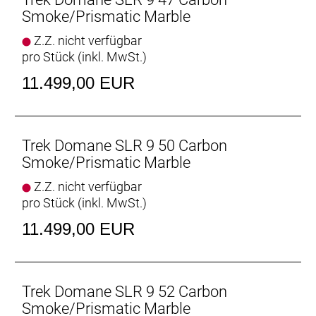
Aeolus Pro 37 Carbonlaufrädern sowie mit einem
Smoke/Prismatic Marble
Bontrager Pro IsoCore Lenker, der
Z.Z. nicht verfügbar
Straßenvibrationen im Vergleich zu herkömmlichen
pro Stück (inkl. MwSt.)
Carbonlenkern um 20 % verringert.
11.499,00 EUR
Unser hochwertigster Domane-Carbonrahmen mit
der herausragenden Schaltperformance der
Shimano Dura-Ace. Mit diesem Rennrad bekommst
du eine Ausstattung, die dir in puncto Komfort,
Trek Domane SLR 9 50 Carbon
Zuverlässigkeit und Geschwindigkeit sowohl auf
Smoke/Prismatic Marble
epischen Ganztagesabenteuern als auch auf
Z.Z. nicht verfügbar
hitzigen Gruppenausfahrten und langen Rennen
pro Stück (inkl. MwSt.)
einen echten Vorteil verschafft.
- Der schlanke, komplett neue Rahmen aus 800
11.499,00 EUR
Series OCLV Carbon verringert das Gesamtgewicht
des Bikes und stellt dir dank optimierter Kammtail-
Rohrprofile zusätzliche Geschwindigkeit zur
Verfügung.
Trek Domane SLR 9 52 Carbon
- Shimanos Topschaltung Dura-Ace Di2 garantiert
Smoke/Prismatic Marble