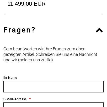
Dank im Unterrohr integriertem Staufach und
11.499,00 EUR
Aufnahmepunkten am Oberrohr hast du auf deinen
Ganztagestouren stets genug Stauraum zur
Verfügung.
Fragen?
Raffinierte Integration
Das Domane mit seiner verborgenen
Zug-/Leitungsführung und der verborgenen
Sattelstützenklemmung zeichnet durch eine noch
Gern beantworten wir Ihre Fragen zum oben
nie dagewesene Integration aus.
gezeigten Artikel. Schreiben Sie uns eine Nachricht
und wir melden uns zurück
Geschlecht: Uni
Rahmen: 800 Series OCLV Carbon, IsoSpeed,
Ihr Name
integriertes Staufach, konisches Steuerrohr, interne
Zugführung, 3S-Kettenführung, Schutzblechösen,
Flat Mount-Scheibenbremsaufnahme, 142 x12 mm
Steckachse
E-Mail-Adresse
Rahmengröße: 62