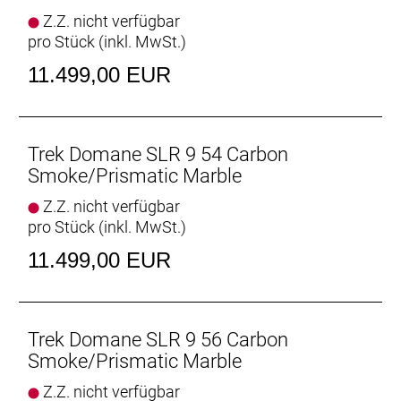
schnelle und knackige Gangwechsel und hält das
Z.Z. nicht verfügbar
Gesamtgewicht des Setups niedrig.
pro Stück (inkl. MwSt.)
- Das vibrationsdämpfende hintere IsoSpeed
schluckt ermüdende Straßenunebenheiten, damit
11.499,00 EUR
du lange Kilometer und härteste Rennen mit
größtmöglichem Komfort absolvierst.
- Das schlanke interne Staufach bietet eine
vielseitige Möglichkeit zur Unterbringung von
Trek Domane SLR 9 54 Carbon
Werkzeug und Ausrüstung, während sich am
Smoke/Prismatic Marble
Oberrohr eine praktische Tasche sauber und sicher
Z.Z. nicht verfügbar
anschrauben lässt.
pro Stück (inkl. MwSt.)
Der Komfortvorteil
11.499,00 EUR
Das nochmals verfeinerte IsoSpeed schluckt
ermüdende Fahrbahnunebenheiten und spart
Gewicht, damit du länger kraftvoller in die Pedale
treten kannst.
Trek Domane SLR 9 56 Carbon
Smoke/Prismatic Marble
Podium-erprobter Speed
Z.Z. nicht verfügbar
Das neue Domane Carbon ist aufgrund der