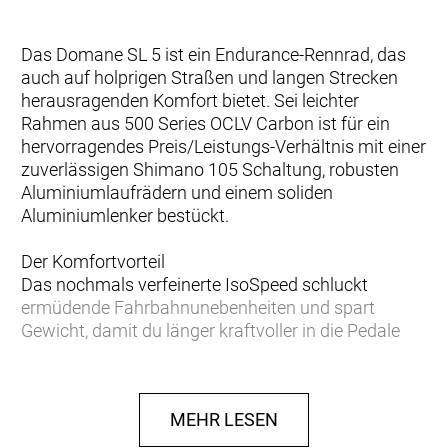
Das Domane SL 5 ist ein Endurance-Rennrad, das
auch auf holprigen Straßen und langen Strecken
herausragenden Komfort bietet. Sei leichter
Rahmen aus 500 Series OCLV Carbon ist für ein
hervorragendes Preis/Leistungs-Verhältnis mit einer
zuverlässigen Shimano 105 Schaltung, robusten
Aluminiumlaufrädern und einem soliden
Aluminiumlenker bestückt.
Der Komfortvorteil
Das nochmals verfeinerte IsoSpeed schluckt
ermüdende Fahrbahnunebenheiten und spart
Gewicht, damit du länger kraftvoller in die Pedale
treten kannst.
Podium-erprobter Speed
MEHR LESEN
Das neue Domane Carbon ist aufgrund der
aerodynamischen Verbesserungen und seiner