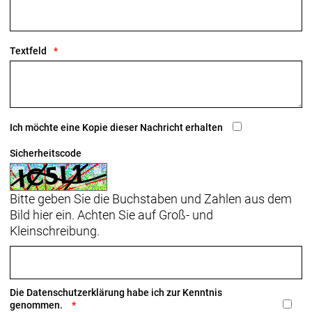
Räder: Bontrager Paradigm 23, Tubeless-Ready, 24-
Loch, 23 mm Innenweite, Presta-Ventil
Bontrager, Aluminium, gedichtetes Lager, Center
Textfeld
Lock-Scheibenaufnahme, 100 x 12 mm-Steckachse
Bontrager, Aluminium, gedichtetes Lager,
Center Lock-Scheibenaufnahme, 11fach-
Freilaufnabe von Shimano, 142 x 12 mm-
Steckachse
Ich möchte eine Kopie dieser Nachricht erhalten
Sicherheitscode
Bitte geben Sie die Buchstaben und Zahlen aus dem
Bild hier ein. Achten Sie auf Groß- und
Kleinschreibung.
Die
Datenschutzerklärung
habe ich zur Kenntnis
genommen.