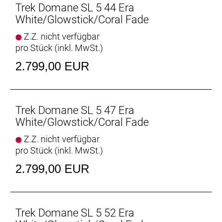
Aufnahmepunkten am Oberrohr hast du auf deinen
Trek Domane SL 5 44 Era
Ganztagestouren stets genug Stauraum zur
White/Glowstick/Coral Fade
Verfügung.
Z.Z. nicht verfügbar
pro Stück (inkl. MwSt.)
Raffinierte Integration
Das Domane mit seiner verborgenen
2.799,00 EUR
Zug-/Leitungsführung und der verborgenen
Sattelstützenklemmung zeichnet durch eine noch
nie dagewesene Integration aus.
Trek Domane SL 5 47 Era
Geschlecht: Uni
White/Glowstick/Coral Fade
Z.Z. nicht verfügbar
Rahmen: 500 Series OCLV Carbon, IsoSpeed,
pro Stück (inkl. MwSt.)
integriertes Staufach, konisches Steuerrohr, interne
Zugführung, 3S-Kettenführung, Schutzblechösen,
2.799,00 EUR
Flat Mount-Scheibenbremsaufnahme, 142 x12 mm
Steckachse
Rahmengröße: 56
Trek Domane SL 5 52 Era