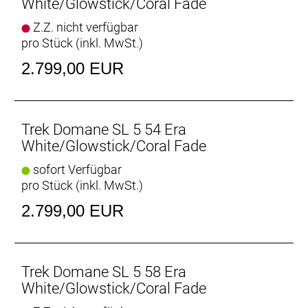
White/Glowstick/Coral Fade
Rahmenmaterial: Carbon
Z.Z. nicht verfügbar
pro Stück (inkl. MwSt.)
Gangschaltung: Shimano 105 R7100, max. 36 Z. an
größtem Ritzel
2.799,00 EUR
Anzahl Gänge: 1
Schalthebel: Shimano 105 R7120, 12fach //
Trek Domane SL 5 54 Era
Shimano 105 R7120, 12fach
White/Glowstick/Coral Fade
sofort Verfügbar
Hinterradbremse: Shimano CL700, Center Lock
pro Stück (inkl. MwSt.)
Scheibenaufnahme, 160 mm // Shimano RT70,
Center Lock Scheibenaufnahme, 160 mm
2.799,00 EUR
Max. Bremsscheibendu
Vorderradbremse: Shimano CL700, Center Lock
Scheibenaufnahme, 160 mm // Shimano RT70,
Trek Domane SL 5 58 Era
Center Lock Scheibenaufnahme, 160 mm
White/Glowstick/Coral Fade
Max. Bremsscheibendu