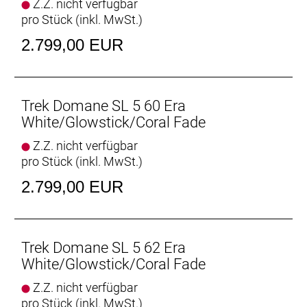
Z.Z. nicht verfügbar
pro Stück (inkl. MwSt.)
Reifen: Bontrager Kwaremont Pro TLR, Tubeless-
Ready, faltbarer Wulstkern, Race Dual-Compound,
2.799,00 EUR
120 TPI, 700 x 32 mm
Gabel: Domane SL, Carbon, konischer
Carbongabelschaft, interne Bremszugführung,
Trek Domane SL 5 60 Era
Schutzblechösen, Flat Mount-
White/Glowstick/Coral Fade
Scheibenbremsaufnahme, 12 x 100 mm
Z.Z. nicht verfügbar
Steckachse
pro Stück (inkl. MwSt.)
Schaltwerk vorne: Shimano 105 R7100,
2.799,00 EUR
Anlötversion, Down-Swing
Schaltwerk hinten: Shimano 105 R7100, max. 36 Z.
an größtem Ritzel
Trek Domane SL 5 62 Era
White/Glowstick/Coral Fade
Kurbelsatz: Shimano 105 R7100, 50/34 Z., 170 mm
Z.Z. nicht verfügbar
Kurbelarmlänge
pro Stück (inkl. MwSt.)
Praxis, T47, mit Gewinde, innen gelagert