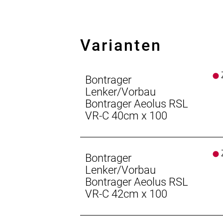
Leistungseinsparung.
OCLV Carbon
Varianten
Unsere exklusive OCLV Carbon-Konstru
Einheit.
Z
Blendr-Integration
Bontrager
Blendr macht die saubere Integrati
Lenker/Vorbau
Blendr Duo-Sockel sowie Halterunge
Bontrager Aeolus RSL
VR-C 40cm x 100
VR-C: Variable Radiu
Die Lenkerform Varia
Z
Bontrager
Lenker/Vorbau
Bontrager Aeolus RSL
VR-C 42cm x 100