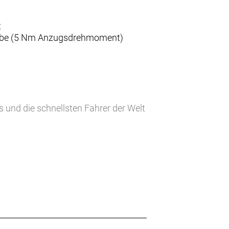
t
raube (5 Nm Anzugsdrehmoment)
 und die schnellsten Fahrer der Welt
fsfläche des Windes.
windigkeitsvorteil bieten.
dkanal sieben Watt