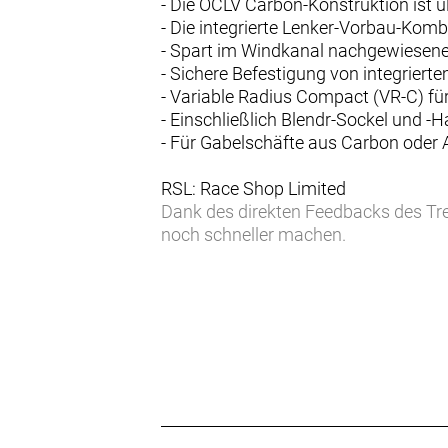
- Die OCLV Carbon-Konstruktion ist ul
- Die integrierte Lenker-Vorbau-Kom
- Spart im Windkanal nachgewiesene 
- Sichere Befestigung von integri
- Variable Radius Compact (VR-C) fü
- Einschließlich Blendr-Sockel und 
- Für Gabelschäfte aus Carbon oder
RSL: Race Shop Limited
Dank des direkten Feedbacks des Tre
noch schneller machen.
Integrierte Zugführung
Die einfache, intelligente Zugführun
Aerodynamische Integration
Die integrierte Lenker/Vorbau-Einheit
Geschenkte Geschwindigkeit
Sie ist fast 10 % schneller als ihr 