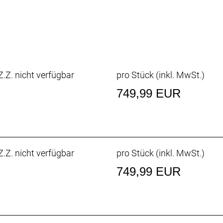
ktion bildet die Grundlage für eine ultraleichte, nachgie
.Z. nicht verfügbar
pro Stück (inkl. MwSt.)
on von Beleuchtung und Garmin-Computer zum Kinderspiel.
749,99 EUR
n für Ion-Scheinwerfer und Garmin-Computer sind im Lief
.Z. nicht verfügbar
pro Stück (inkl. MwSt.)
749,99 EUR