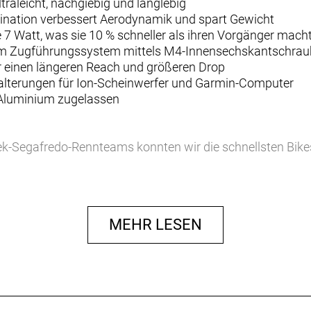
traleicht, nachgiebig und langlebig
bination verbessert Aerodynamik und spart Gewicht
7 Watt, was sie 10 % schneller als ihren Vorgänger mach
ertem Zugführungssystem mittels M4-Innensechskantsch
r einen längeren Reach und größeren Drop
-Halterungen für Ion-Scheinwerfer und Garmin-Computer
 Aluminium zugelassen
k-Segafredo-Rennteams konnten wir die schnellsten Bikes
g ermöglicht ein sauberes Cockpit und reduziert die Angrif
MEHR LESEN
 ist leichter und schneller und kann einen spürbaren Gesch
Vorgänger und bringt dem Fahrer laut Berechnungen im Win