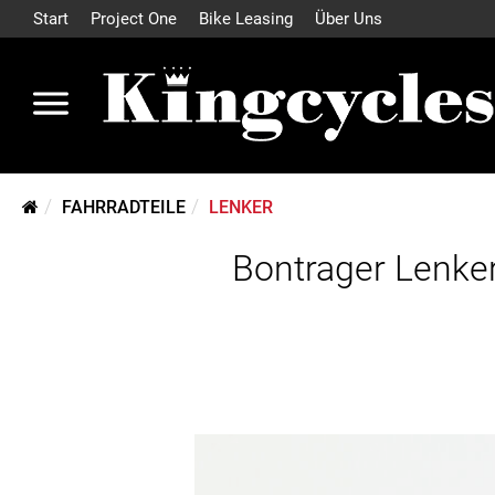
Start
Project One
Bike Leasing
Über Uns
FAHRRADTEILE
LENKER
Bontrager Lenke