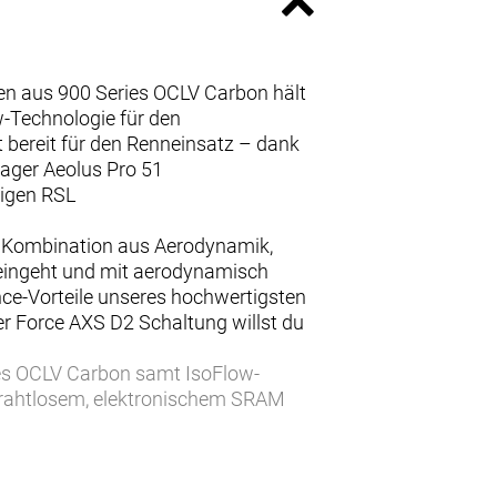
en aus 900 Series OCLV Carbon hält
-Technologie für den
 bereit für den Renneinsatz – dank
ager Aeolus Pro 51
tigen RSL
te Kombination aus Aerodynamik,
e eingeht und mit aerodynamisch
nce-Vorteile unseres hochwertigsten
r Force AXS D2 Schaltung willst du
ies OCLV Carbon samt IsoFlow-
drahtlosem, elektronischem SRAM
us, während das verbaute, weit
 die Ausstattung von schlauchlosen
inheit.