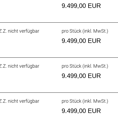
etterpassagen niedrig. Außerdem wurde die Konstruktion 
9.499,00 EUR
ngehend getestet.
w
dale treten kannst, ist unsere überarbeitete rennfokussiert
.Z. nicht verfügbar
pro Stück (inkl. MwSt.)
9.499,00 EUR
chnellsten Sprintern und Kletterern von Team Lidl-Trek g
auchen.
.Z. nicht verfügbar
pro Stück (inkl. MwSt.)
nheit
9.499,00 EUR
nheit ist leichter, aerodynamischer und ergonomischer als
zum Unterlenker 3 cm schmalere Oberlenker die Anpassung
on von einer besseren Aerodynamik zu profitieren oder im 
.Z. nicht verfügbar
pro Stück (inkl. MwSt.)
halter
9.499,00 EUR
laschen und Flaschenhalter wurden zusammen mit dem Bik