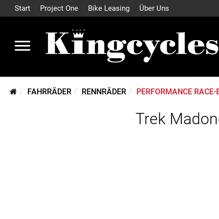
Start
Project One
Bike Leasing
Über Uns
FAHRRÄDER
RENNRÄDER
PERFORMANCE RACE-
Trek Madon