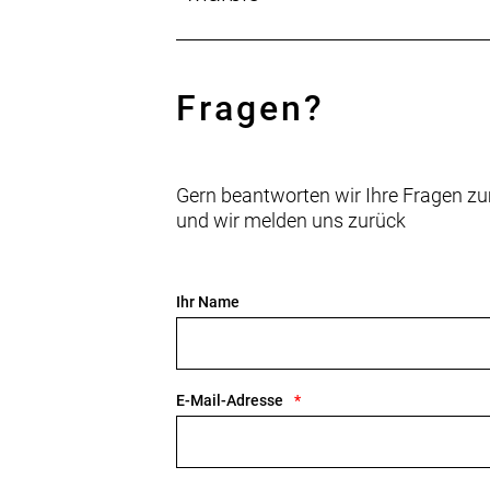
schneller zu machen.
Geschlecht: Uni
Fragen?
Rahmen: Frame: CARBON
Rahmengröße: M
Gern beantworten wir Ihre Fragen zu
Rahmenmaterial: Carbon
und wir melden uns zurück
Gangschaltung: SRAM Force AXS D2, 
Ihr Name
Anzahl Gänge: 1
Schalthebel: SRAM Force AXS D2, 12
E-Mail-Adresse
Hinterradbremse: SRAM CenterLine 
Max. Bremsscheibendu
Vorderradbremse: SRAM CenterLine 