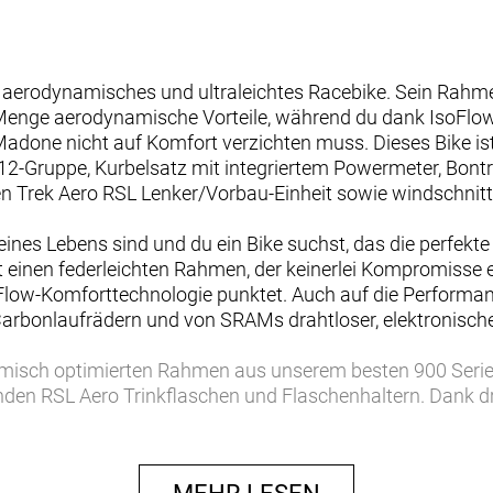
 aerodynamisches und ultraleichtes Racebike. Sein Rahm
 Menge aerodynamische Vorteile, während du dank IsoFlow
done nicht auf Komfort verzichten muss. Dieses Bike ist
2-Gruppe, Kurbelsatz mit integriertem Powermeter, Bontr
gen Trek Aero RSL Lenker/Vorbau-Einheit sowie windschnit
deines Lebens sind und du ein Bike suchst, das die perfek
st einen federleichten Rahmen, der keinerlei Kompromiss
oFlow-Komforttechnologie punktet. Auch auf die Performa
arbonlaufrädern und von SRAMs drahtloser, elektronische
namisch optimierten Rahmen aus unserem besten 900 Ser
den RSL Aero Trinkflaschen und Flaschenhaltern. Dank 
meter holst du aus jeder Trainingsrunde noch mehr hera
) die Ersatzteilbeschaffung erleichtert. Abgerundet wird
dern und einer einteiligen Trek Aero RSL Lenker/Vorbau-E