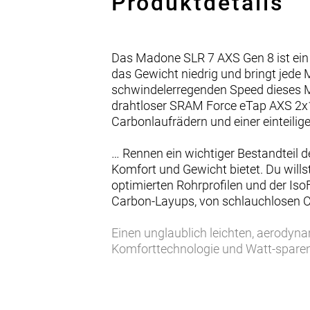
Produktdetails
Das Madone SLR 7 AXS Gen 8 ist ein
das Gewicht niedrig und bringt jede
schwindelerregenden Speed dieses Ma
drahtloser SRAM Force eTap AXS 2x1
Carbonlaufrädern und einer einteili
… Rennen ein wichtiger Bestandteil 
Komfort und Gewicht bietet. Du will
optimierten Rohrprofilen und der Is
Carbon-Layups, von schlauchlosen C
Einen unglaublich leichten, aerody
Komforttechnologie und Watt-sparen
Force AXS D2 2x12-Antrieb mit Power
verbreitete Universalschaltauge (UDH
Bontrager Aeolus Pro 51 Carbonlaufrä