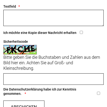
Textfeld
Schaltwerk hinten: SRAM Force AXS, max. 36 Z. an
größtem Ritzel
Kurbelsatz: SRAM Force AXS mit Powermeter,
48/35, DUB, 165 mm Kurbelarmlänge
Ich möchte eine Kopie dieser Nachricht erhalten
SRAM DUB, T47, mit Gewinde, innen gelagert
Sicherheitscode
Kassette: SRAM Force XG-1270, 10-33 Z., 12fach
Bitte geben Sie die Buchstaben und Zahlen aus dem
Kette: SRAM Force E1, 12/13fach
Bild hier ein. Achten Sie auf Groß- und
Kleinschreibung.
Lenker: Trek Aero RSL Road integrierte
Lenker/Vorbau-Einheit, OCLV Carbon, Race Fit,
80 mm Reach, 124 mm Drop, 35 cm
Oberlenkerbreite, 38 cm Unterlenkerbreite, 80 mm
Die
Datenschutzerklärung
habe ich zur Kenntnis
Vorbaulänge
genommen.
Sattel: Bontrager Aeolus Pro, Carbonstreben,
ABSCHICKEN