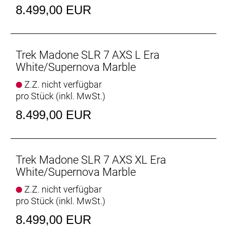
RSL Aero Trinkflaschen und Flaschenhalter
8.499,00 EUR
Die mitgelieferten RSL Aero Trinkflaschen und
Flaschenhalter wurden zusammen mit dem Bike
entwickelt, um die Madone noch schneller zu
machen.
Trek Madone SLR 7 AXS L Era
White/Supernova Marble
Geschlecht: Uni
Z.Z. nicht verfügbar
pro Stück (inkl. MwSt.)
Rahmen: Frame: CARBON
8.499,00 EUR
Rahmengröße: XS
Rahmenmaterial: Carbon
Trek Madone SLR 7 AXS XL Era
Gangschaltung: SRAM Force AXS, max. 36 Z. an
White/Supernova Marble
größtem Ritzel
Z.Z. nicht verfügbar
pro Stück (inkl. MwSt.)
Anzahl Gänge: 1
8.499,00 EUR
Schalthebel: SRAM Force AXS E1