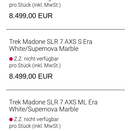
pro Stück (inkl. MwSt.)
Komforttechnologie jetzt leichter und vertikal noch
nachgiebiger.
8.499,00 EUR
Für die Besten der Welt entwickelt
Das Madone SLR Gen 8 wird von den schnellsten
Sprintern und Kletterern von Team Lidl-Trek
Trek Madone SLR 7 AXS S Era
gefahren und geliebt – und ist das einzige Bike, das
White/Supernova Marble
sie am Renntag brauchen.
Z.Z. nicht verfügbar
pro Stück (inkl. MwSt.)
Einteilige Aero RSL Lenker/vorbau-Einheit
Die neue einteilige Lenker/Vorbau-Einheit ist leichter,
8.499,00 EUR
aerodynamischer und ergonomischer als die
Vorgängerversion. Darüber hinaus ermöglicht der
im Vergleich zum Unterlenker 3 cm schmalere
Oberlenker die Anpassung der Positionierung auf
Trek Madone SLR 7 AXS ML Era
dem Bike, um entweder in der Oberlenkerposition
White/Supernova Marble
von einer besseren Aerodynamik zu profitieren oder
Z.Z. nicht verfügbar
im Unterlenker mehr Kraft aufs Pedal zu bringen.
pro Stück (inkl. MwSt.)