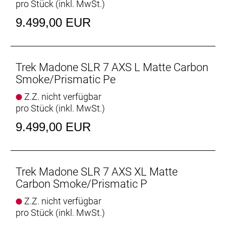
pro Stück (inkl. MwSt.)
unerreichte aerodynamische Effizienz.
- Der unglaublich leichte Rahmen aus unserem
9.499,00 EUR
hochwertigsten 900 Series OCLV Carbon ist dort
steif, wo die größten Kräfte wirken, und dort
nachgiebig, wo zusätzlicher Komfort erwünscht ist.
- Für effiziente Anstiege und souveräne Abfahrten
Trek Madone SLR 7 AXS L Matte Carbon
verringern die Carbonlaufräder das Gewicht und
Smoke/Prismatic Pe
erhöhen die Performance.
Z.Z. nicht verfügbar
- Mit der drahtlosen, programmierbaren SRAM
pro Stück (inkl. MwSt.)
Force AXS D2 profitierst du von ultrapräzisen
Gangwechseln, während du dank Powermeter noch
9.499,00 EUR
mehr aus deinem Training herausholen kannst.
- Die RSL Aero Trinkflaschen und Flaschenhalter
machen das gesamte System noch
aerodynamischer und schneller.
Trek Madone SLR 7 AXS XL Matte
- Mit dem Blendr-System an der Lenker/Vorbau-
Carbon Smoke/Prismatic P
Einheit lässt sich ein Tagfahrlicht ganz einfach
Z.Z. nicht verfügbar
anbringen und abnehmen.
pro Stück (inkl. MwSt.)