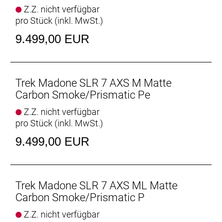
Trinkflaschen und Flaschenhaltern. Dank
Z.Z. nicht verfügbar
drahtlosem, elektronischem SRAM Force AXS D2
pro Stück (inkl. MwSt.)
2x12-Antrieb mit Powermeter holst du aus jeder
Trainingsrunde noch mehr heraus, während das
9.499,00 EUR
verbaute, weit verbreitete Universalschaltauge
(UDH) die Ersatzteilbeschaffung erleichtert.
Abgerundet wird die Ausstattung von
schlauchlosen Bontrager Aeolus Pro 51
Trek Madone SLR 7 AXS M Matte
Carbonlaufrädern und einer einteiligen Trek Aero
Carbon Smoke/Prismatic Pe
RSL Lenker/Vorbau-Einheit.
Z.Z. nicht verfügbar
pro Stück (inkl. MwSt.)
Das Madone SLR 7 AXS Gen 8 ist ein wahnsinnig
leichtes Aero-Rennrad, das dich am Renntag
9.499,00 EUR
garantiert nicht im Stich lässt. Sein Rahmen aus
unserem besten 900 Series OCLV Carbon hält das
Gesamtgewicht niedrig, ohne in puncto Steifigkeit
und Komfort Kompromisse einzugehen.
Trek Madone SLR 7 AXS ML Matte
- Die revolutionären Full System Foil Rohrprofile
Carbon Smoke/Prismatic P
sorgen für einen extrem schnellen Look und
Z.Z. nicht verfügbar
verleihen dem gesamten Bike eine bislang