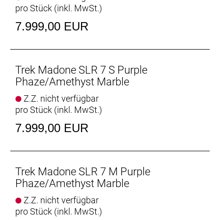
pro Stück (inkl. MwSt.)
Antrieb, der sich individuell programmieren lässt,
während das verbaute, weit verbreitete
7.999,00 EUR
Universalschaltauge (UDH) die
Ersatzteilbeschaffung erleichtert. Abgerundet wird
die Ausstattung von schlauchlosen Bontrager
Aeolus Pro 51 Carbonlaufrädern und einer
Trek Madone SLR 7 S Purple
einteiligen Trek Aero RSL Lenker/Vorbau-Einheit.
Phaze/Amethyst Marble
Z.Z. nicht verfügbar
Das Madone SLR 7 Gen 8 ist ein wahnsinnig
pro Stück (inkl. MwSt.)
leichtes Aero-Rennrad, das dich am Renntag
garantiert nicht im Stich lässt. Sein Rahmen aus
7.999,00 EUR
unserem besten 900 Series OCLV Carbon hält das
Gesamtgewicht niedrig, ohne in puncto Steifigkeit
und Komfort Kompromisse einzugehen.
- Die revolutionären Full System Foil Rohrprofile
Trek Madone SLR 7 M Purple
sorgen für einen extrem schnellen Look und
Phaze/Amethyst Marble
verleihen dem gesamten Bike eine bislang
Z.Z. nicht verfügbar
unerreichte aerodynamische Effizienz.
pro Stück (inkl. MwSt.)
- Der unglaublich leichte Rahmen aus unserem