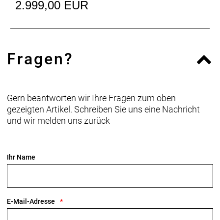
2.999,00 EUR
Anzahl Gänge: 1
Schalthebel: Shimano 105 R7120, 12fach //
Shimano 105 R7120, 12fach
Fragen?
Hinterradbremse: Shimano CL700, Center Lock
Scheibenaufnahme, 160 mm // Shimano RT70,
Center Lock Scheibenaufnahme, 160 mm
Gern beantworten wir Ihre Fragen zum oben
Max. Bremsscheibendu
gezeigten Artikel. Schreiben Sie uns eine Nachricht
und wir melden uns zurück
Vorderradbremse: Shimano CL700, Center Lock
Scheibenaufnahme, 160 mm // Shimano RT70,
Center Lock Scheibenaufnahme, 160 mm
Ihr Name
Max. Bremsscheibendu
Reifen: Bontrager R3 Hard-Case Lite, Tubeless-
Ready, Aramidwulstkern, 170 TPI, 700 x 28 mm
E-Mail-Adresse
Gabel: Madone Gen 8, Vollcarbon, konischer