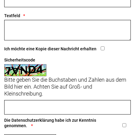
Carbongabelschaft, interne Bremsleitungsführung,
Flat Mount Scheibenbremsaufnahme,
Textfeld
abgeschrägte 12 x 100 mm Steckachse
Schaltwerk vorne: Shimano 105 R7100,
Anlötversion, Down-Swing
Ich möchte eine Kopie dieser Nachricht erhalten
Schaltwerk hinten: Shimano 105 R7100, max. 36 Z.
an größtem Ritzel
Sicherheitscode
Kurbelsatz: Shimano 105 R7100, 50/34 Z.,
Bitte geben Sie die Buchstaben und Zahlen aus dem
172,5 mm Kurbelarmlänge
Bild hier ein. Achten Sie auf Groß- und
Praxis, T47, mit Gewinde, innen gelagert
Kleinschreibung.
Kassette: Shimano 105 7101, 11-34 Z., 12fach
Kette: Shimano SLX M7100, 12fach
Die
Datenschutzerklärung
habe ich zur Kenntnis
genommen.
Lenker: Bontrager Comp, Aluminium, 31,8 mm