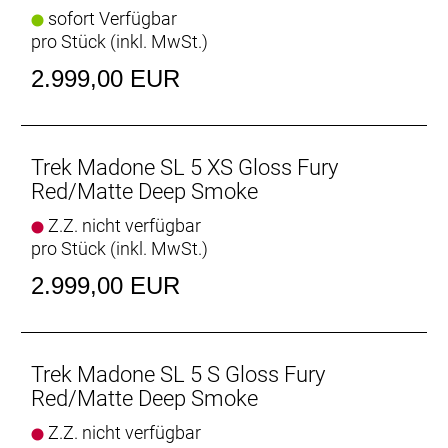
kannst, ist unsere überarbeitete rennfokussierte
sofort Verfügbar
Komforttechnologie jetzt leichter und vertikal noch
pro Stück (inkl. MwSt.)
nachgiebiger.
2.999,00 EUR
Im Rennsport verwurzelt
Das Feedback der schnellsten Sprinter und Kletterer
von Team Lidl-Trek beeinflusste die Entwicklung des
neuen Madone SL.
Trek Madone SL 5 XS Gloss Fury
Red/Matte Deep Smoke
Verstellbares Aero-Cockpit
Z.Z. nicht verfügbar
Der im Vergleich zum Unterlenker schmalere
pro Stück (inkl. MwSt.)
Oberlenker des Madone Gen 8 ermöglicht eine auf
Aerodynamik oder Power optimierte Positionierung
2.999,00 EUR
auf dem Bike. Und dank zweiteiligem
Lenker/Vorbau-Design lässt sich die Passform
schnell und einfach anpassen.
Trek Madone SL 5 S Gloss Fury
Optionale aerodynamische Trinkflaschen für noch
Red/Matte Deep Smoke
mehr Spe
Z.Z. nicht verfügbar
Die zusammen mit den Full System Foil