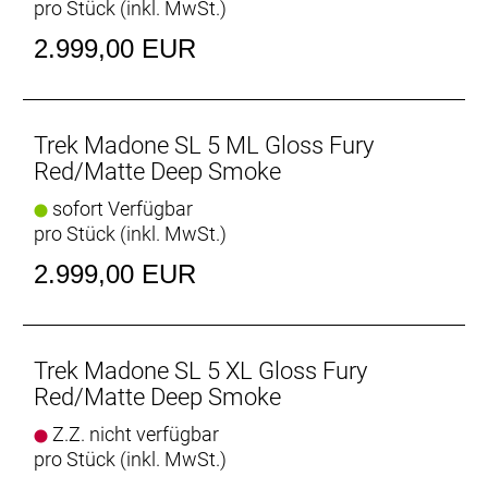
pro Stück (inkl. MwSt.)
Rohrformen des Madone entwickelten RSL Aero-
Trinkflaschen und Flaschenhalter machen das
2.999,00 EUR
gesamte System schneller.
Geschlecht: Uni
Trek Madone SL 5 ML Gloss Fury
Rahmen: 500 Series OCLV Carbon, Full System Foil
Red/Matte Deep Smoke
Rohrprofile, IsoFlow-Sitzrohr, RCS Headset System,
sofort Verfügbar
elektronische oder mechanische Schaltung möglich,
pro Stück (inkl. MwSt.)
abnehmbare Aero-Kettenführung, T47-Innenlager,
Flat Mount Scheibenbremsaufnahme, UDH,
2.999,00 EUR
142 x 12 mm Steckachse
Rahmengröße: L
Trek Madone SL 5 XL Gloss Fury
Rahmenmaterial: Carbon
Red/Matte Deep Smoke
Z.Z. nicht verfügbar
Gangschaltung: Shimano 105 R7100, max. 36 Z. an
pro Stück (inkl. MwSt.)
größtem Ritzel