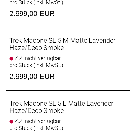
pro Stück (inkl. MwSt.)
Rohrformen des Madone entwickelten RSL Aero-
Trinkflaschen und Flaschenhalter machen das
2.999,00 EUR
gesamte System schneller.
Geschlecht: Uni
Trek Madone SL 5 M Matte Lavender
Rahmen: 500 Series OCLV Carbon, Full System Foil
Haze/Deep Smoke
Rohrprofile, IsoFlow-Sitzrohr, RCS Headset System,
Z.Z. nicht verfügbar
elektronische oder mechanische Schaltung möglich,
pro Stück (inkl. MwSt.)
abnehmbare Aero-Kettenführung, T47-Innenlager,
Flat Mount Scheibenbremsaufnahme, UDH,
2.999,00 EUR
142 x 12 mm Steckachse
Rahmengröße: ML
Trek Madone SL 5 L Matte Lavender
Rahmenmaterial: Carbon
Haze/Deep Smoke
Z.Z. nicht verfügbar
Gangschaltung: Shimano 105 R7100, max. 36 Z. an
pro Stück (inkl. MwSt.)
größtem Ritzel