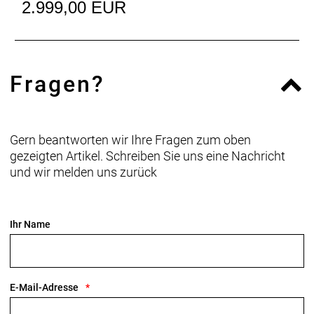
2.999,00 EUR
Anzahl Gänge: 1
Schalthebel: Shimano 105 R7120, 12fach //
Shimano 105 R7120, 12fach
Fragen?
Hinterradbremse: Shimano CL700, Center Lock
Scheibenaufnahme, 160 mm // Shimano RT70,
Center Lock Scheibenaufnahme, 160 mm
Gern beantworten wir Ihre Fragen zum oben
Max. Bremsscheibendu
gezeigten Artikel. Schreiben Sie uns eine Nachricht
und wir melden uns zurück
Vorderradbremse: Shimano CL700, Center Lock
Scheibenaufnahme, 160 mm // Shimano RT70,
Center Lock Scheibenaufnahme, 160 mm
Ihr Name
Max. Bremsscheibendu
Reifen: Bontrager R3 Hard-Case Lite, Tubeless-
Ready, Aramidwulstkern, 170 TPI, 700 x 28 mm
E-Mail-Adresse
Gabel: Madone Gen 8, Vollcarbon, konischer