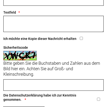
Carbongabelschaft, interne Bremsleitungsführung,
Flat Mount Scheibenbremsaufnahme,
Textfeld
abgeschrägte 12 x 100 mm Steckachse
Schaltwerk vorne: Shimano 105 R7100,
Anlötversion, Down-Swing
Ich möchte eine Kopie dieser Nachricht erhalten
Schaltwerk hinten: Shimano 105 R7100, max. 36 Z.
an größtem Ritzel
Sicherheitscode
Kurbelsatz: Shimano 105 R7100, 50/34 Z., 170 mm
Bitte geben Sie die Buchstaben und Zahlen aus dem
Kurbelarmlänge
Bild hier ein. Achten Sie auf Groß- und
Praxis, T47, mit Gewinde, innen gelagert
Kleinschreibung.
Kassette: Shimano 105 7101, 11-34 Z., 12fach
Kette: Shimano SLX M7100, 12fach
Die
Datenschutzerklärung
habe ich zur Kenntnis
genommen.
Lenker: Bontrager Comp, Aluminium, 31,8 mm