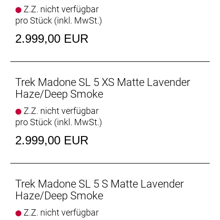
kannst, ist unsere überarbeitete rennfokussierte
Z.Z. nicht verfügbar
Komforttechnologie jetzt leichter und vertikal noch
pro Stück (inkl. MwSt.)
nachgiebiger.
2.999,00 EUR
Im Rennsport verwurzelt
Das Feedback der schnellsten Sprinter und Kletterer
von Team Lidl-Trek beeinflusste die Entwicklung des
neuen Madone SL.
Trek Madone SL 5 XS Matte Lavender
Haze/Deep Smoke
Verstellbares Aero-Cockpit
Z.Z. nicht verfügbar
Der im Vergleich zum Unterlenker schmalere
pro Stück (inkl. MwSt.)
Oberlenker des Madone Gen 8 ermöglicht eine auf
Aerodynamik oder Power optimierte Positionierung
2.999,00 EUR
auf dem Bike. Und dank zweiteiligem
Lenker/Vorbau-Design lässt sich die Passform
schnell und einfach anpassen.
Trek Madone SL 5 S Matte Lavender
Optionale aerodynamische Trinkflaschen für noch
Haze/Deep Smoke
mehr Spe
Z.Z. nicht verfügbar
Die zusammen mit den Full System Foil