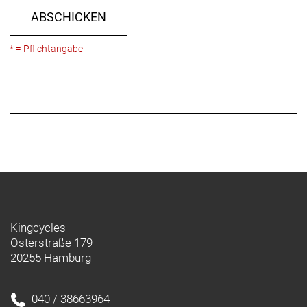
Ready, 50 mm Profilhöhe, SRAM XDR Freilaufkörper,
ABSCHICKEN
142 x 12 mm Steckachse
* = Pflichtangabe
Kingcycles
Osterstraße 179
20255 Hamburg
040 / 38663964