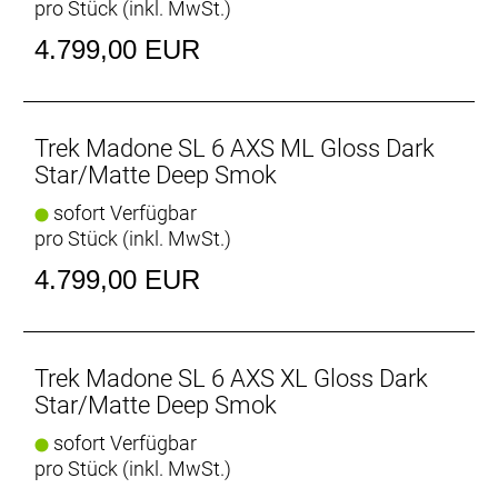
pro Stück (inkl. MwSt.)
Trinkflaschen und Flaschenhalter machen das
gesamte System schneller.
4.799,00 EUR
Geschlecht: Uni
Rahmen: 500 Series OCLV Carbon, Full System Foil
Trek Madone SL 6 AXS ML Gloss Dark
Rohrprofile, IsoFlow-Sitzrohr, RCS Headset System,
Star/Matte Deep Smok
elektronische oder mechanische Schaltung möglich,
sofort Verfügbar
abnehmbare Aero-Kettenführung, T47-Innenlager,
pro Stück (inkl. MwSt.)
Flat Mount Scheibenbremsaufnahme, UDH,
142 x 12 mm Steckachse
4.799,00 EUR
Rahmengröße: M
Rahmenmaterial: Carbon
Trek Madone SL 6 AXS XL Gloss Dark
Star/Matte Deep Smok
Gangschaltung: SRAM Rival AXS, max. 36 Z. an
sofort Verfügbar
größtem Ritzel
pro Stück (inkl. MwSt.)