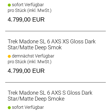
Komforttechnologie jetzt leichter und vertikal noch
sofort Verfügbar
nachgiebiger.
pro Stück (inkl. MwSt.)
Im Rennsport verwurzelt
4.799,00 EUR
Das Feedback der schnellsten Sprinter und Kletterer
von Team Lidl-Trek beeinflusste die Entwicklung des
neuen Madone SL.
Trek Madone SL 6 AXS XS Gloss Dark
Verstellbares Aero-Cockpit
Star/Matte Deep Smok
Der im Vergleich zum Unterlenker schmalere
demnächst Verfügbar
Oberlenker des Madone Gen 8 ermöglicht eine auf
pro Stück (inkl. MwSt.)
Aerodynamik oder Power optimierte Positionierung
auf dem Bike. Und dank zweiteiligem
4.799,00 EUR
Lenker/Vorbau-Design lässt sich die Passform
schnell und einfach anpassen.
Optionale aerodynamische Trinkflaschen für noch
Trek Madone SL 6 AXS S Gloss Dark
mehr Spe
Star/Matte Deep Smoke
Die zusammen mit den Full System Foil
sofort Verfügbar
Rohrformen des Madone entwickelten RSL Aero-