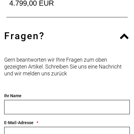
Anzahl Gänge: 1
4.799,00 EUR
Schalthebel: SRAM Rival AXS E1 // SRAM Rival AXS,
12fach
Fragen?
Hinterradbremse: SRAM Paceline, Center Lock
Scheibenaufnahme, abgerundet, 160 mm
Max. Bremsscheibendu
Gern beantworten wir Ihre Fragen zum oben
Vorderradbremse: SRAM Paceline, Center Lock
gezeigten Artikel. Schreiben Sie uns eine Nachricht
Scheibenaufnahme, abgerundet, 160 mm
und wir melden uns zurück
Max. Bremsscheibendu
Gabel: Madone Gen 8, Vollcarbon, konischer
Ihr Name
Carbongabelschaft, interne Bremsleitungsführung,
Flat Mount Scheibenbremsaufnahme,
abgeschrägte 12 x 100 mm Steckachse
E-Mail-Adresse
Schaltwerk vorne: SRAM Rival AXS, Anlötversion