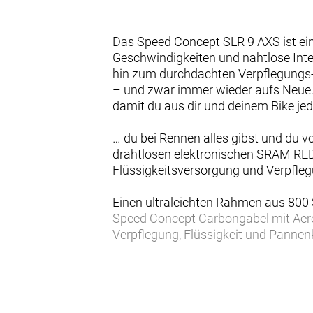
Das Speed Concept SLR 9 AXS ist e
Geschwindigkeiten und nahtlose Inte
hin zum durchdachten Verpflegungs- u
– und zwar immer wieder aufs Neue
damit du aus dir und deinem Bike je
… du bei Rennen alles gibst und du v
drahtlosen elektronischen SRAM RED E
Flüssigkeitsversorgung und Verpfle
Einen ultraleichten Rahmen aus 800 
Speed Concept Carbongabel mit Aero-
Verpflegung, Flüssigkeit und Panne
mit Blips-Schalthebeln an den Lenke
Lenker/Vorbau-Einheit, einen triathlo
Scheibenbremsen für zuverlässige B