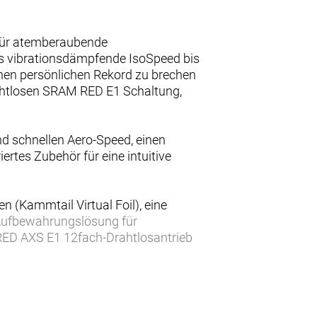
 für atemberaubende
as vibrationsdämpfende IsoSpeed bis
einen persönlichen Rekord zu brechen
ahtlosen SRAM RED E1 Schaltung,
nd schnellen Aero-Speed, einen
rtes Zubehör für eine intuitive
 (Kammtail Virtual Foil), eine
 Aufbewahrungslösung für
RED AXS E1 12fach-Drahtlosantrieb
ter, eine integrierte
gressive Aero-Sitzposition,