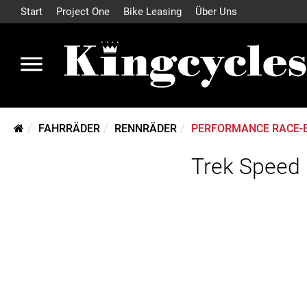
Start
Project One
Bike Leasing
Über Uns
FAHRRÄDER
RENNRÄDER
PERFORMANCE RACE-
Trek Speed 