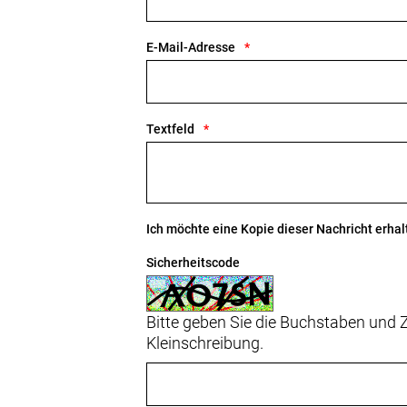
Geschlecht: Uni
Rahmen: 800 Series OCLV Carbon, KVF-
E-Mail-Adresse
Unterrohr-Staufach
Rahmengröße: S
Textfeld
Rahmenmaterial: Carbon
Gangschaltung: SRAM RED AXS E1, m
Ich möchte eine Kopie dieser Nachricht erhal
Anzahl Gänge: 1
Sicherheitscode
Schalthebel: SRAM AXS Wireless Bli
Hinterradbremse: SRAM S-900 Aero
Bitte geben Sie die Buchstaben und Z
Max. Bremsscheibendu
Kleinschreibung.
Vorderradbremse: SRAM S-900 Aero
Max. Bremsscheibendu