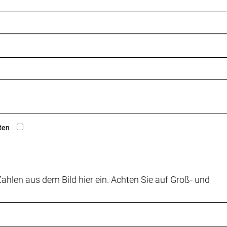
Rohrprofil (Kammtail Virtual Foil), T47 Innenlager, integr
ax. 36 Z. an größtem Ritzel
ten
ps, Montage an Basislenker und Lenkeraufsatz // SRAM e
ahlen aus dem Bild hier ein. Achten Sie auf Groß- und