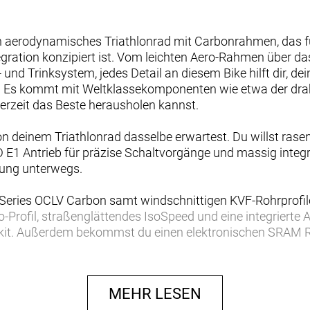
in aerodynamisches Triathlonrad mit Carbonrahmen, das
gration konzipiert ist. Vom leichten Aero-Rahmen über d
nd Trinksystem, jedes Detail an diesem Bike hilft dir, d
. Es kommt mit Weltklassekomponenten wie etwa der dr
derzeit das Beste herausholen kannst.
on deinem Triathlonrad dasselbe erwartest. Du willst rase
1 Antrieb für präzise Schaltvorgänge und massig integrie
gung unterwegs.
Series OCLV Carbon samt windschnittigen KVF-Rohrprofilen
Profil, straßenglättendes IsoSpeed und eine integrierte
nkit. Außerdem bekommst du einen elektronischen SRAM 
raufsätzen und am Basislenker, ein SRAM RED AXS Powerme
nspezifischen Bontrager Hilo Pro Carbonsattel für eine ag
remsleistu
MEHR LESEN