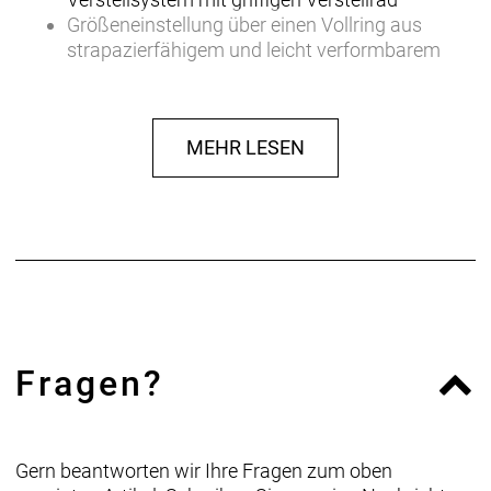
Größeneinstellung über einen Vollring aus
strapazierfähigem und leicht verformbarem
Kunststoff für optimale Stabilität und
Formschlüssigkeit
Gute Ventilation durch 8 Luftein- und 9
MEHR LESEN
Luftauslässe, die durch Strömungskanäle
verbunden sind
Eingeschäumtes Fliegennetz
Passive Sicherheit durch Reflektoren
Fragen?
Gern beantworten wir Ihre Fragen zum oben