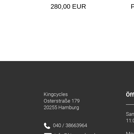
280,00 EUR
P
Kingcycles
Öf
Osterstraße 179
20255 Hamburg
Sa
11:
040 / 38663964
Mon