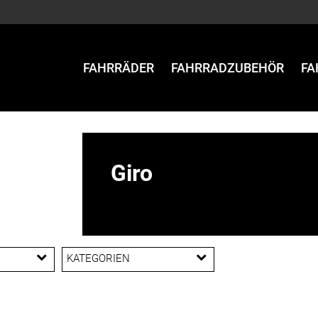
FAHRRÄDER
FAHRRADZUBEHÖR
FA
Giro
KATEGORIEN
Handschuhe
Helme & Zubehör