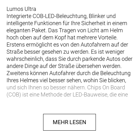
Lumos Ultra
Integrierte COB-LED-Beleuchtung, Blinker und
intelligente Funktionen für Ihre Sicherheit in einem
eleganten Paket. Das Tragen von Licht am Helm
hoch oben auf dem Kopf hat mehrere Vorteile.
Erstens ermöglicht es von den Autofahrern auf der
Straße besser gesehen zu werden. Es ist weniger
wahrscheinlich, dass Sie durch parkende Autos oder
andere Dinge auf der Straße übersehen werden.
Zweitens können Autofahrer durch die Beleuchtung
Ihres Helmes viel besser sehen, wohin Sie blicken,
und sich Ihnen so besser nähern. Chips On Board
(COB) ist eine Methode der LED-Bauweise, die eine
Reihe von Vorteilen gegenüber konventionelleren
Technologien hat. Sie ermöglicht einen
kompakteren Platzbedarf und liefert gleichzeitig
MEHR LESEN
eine höhere Lichtintensität, was bedeutet, dass Sie
aus größerer Entfernung gesehen werden.
Außerdem führt sie zu einem gleichmäßigeren