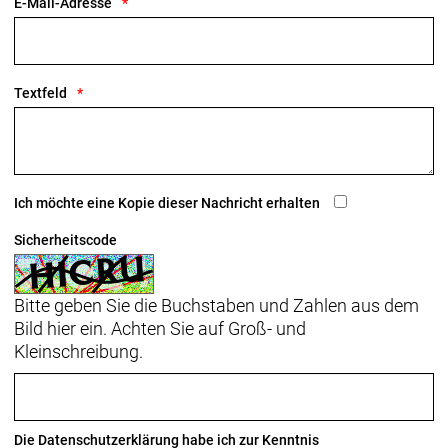
E-Mail-Adresse
Batterie
Akkulaufzeit: max. 10 Stunden im Flash Mode,
max. 2,5 Stunden im Solid Mode
Wireless: Bluetooth 4.0
Textfeld
GRÖSSEN
M/L (54 cm - 61 cm)
GEWICHT:
Ca. 370g
Ich möchte eine Kopie dieser Nachricht erhalten
EINSATZBEREICH:
Sicherheitscode
Touring, E-Bike, City/Urban, Commuter,
Street/Skate, Tour, Casual, Sport, Freizeit, E-
MTB
Bitte geben Sie die Buchstaben und Zahlen aus dem
Bild hier ein. Achten Sie auf Groß- und
LIEFERUMFANG:
Kleinschreibung.
1x LUMOS Ultra Helm
1x LUMOS Fernbedienung Lite (inkl.
Gummibänder zur Befestigung)
1x Ladekabel
Die
Datenschutzerklärung
habe ich zur Kenntnis
1x Betriebsanleitung