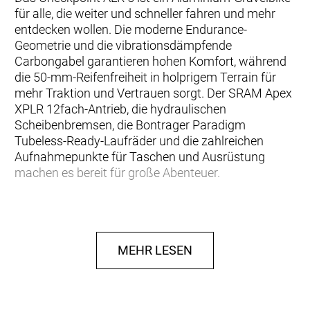
für alle, die weiter und schneller fahren und mehr
entdecken wollen. Die moderne Endurance-
Geometrie und die vibrationsdämpfende
Carbongabel garantieren hohen Komfort, während
die 50-mm-Reifenfreiheit in holprigem Terrain für
mehr Traktion und Vertrauen sorgt. Der SRAM Apex
XPLR 12fach-Antrieb, die hydraulischen
Scheibenbremsen, die Bontrager Paradigm
Tubeless-Ready-Laufräder und die zahlreichen
Aufnahmepunkte für Taschen und Ausrüstung
machen es bereit für große Abenteuer.
… du bereit bist, weniger befahrene Straßen und
Wege zu erkunden, und dafür ein vielseitiges
Aluminiumbike suchst, das mit deinem
MEHR LESEN
Abenteuerdrang mithalten kann. Du willst eine
vertrauenerweckende Geometrie, die auch auf
Schotter und holprigen Straßen ein großartiges
Fahrgefühl vermittelt. Außerdem soll das Bike mit