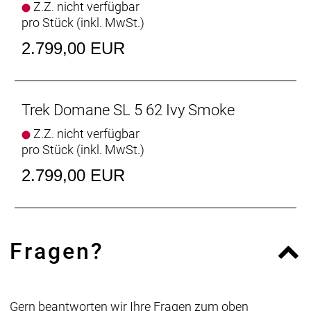
Z.Z. nicht verfügbar
Ready, faltbarer Wulstkern, Race Dual-Compound,
pro Stück (inkl. MwSt.)
120 TPI, 700 x 32 mm
2.799,00 EUR
Gabel: Domane SL, Carbon, konischer
Carbongabelschaft, interne Bremszugführung,
Schutzblechösen, Flat Mount-
Trek Domane SL 5 62 Ivy Smoke
Scheibenbremsaufnahme, 12 x 100 mm
Steckachse
Z.Z. nicht verfügbar
pro Stück (inkl. MwSt.)
Schaltwerk vorne: Shimano 105 R7100,
2.799,00 EUR
Anlötversion, Down-Swing
Schaltwerk hinten: Shimano 105 R7100, max. 36 Z.
an größtem Ritzel
Fragen?
Kurbelsatz: Shimano 105 R7100, 50/34 Z., 165 mm
Kurbelarmlänge
Praxis, T47, mit Gewinde, innen gelagert
Gern beantworten wir Ihre Fragen zum oben