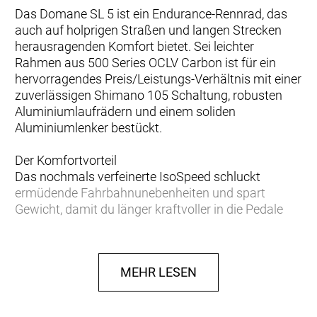
Das Domane SL 5 ist ein Endurance-Rennrad, das
auch auf holprigen Straßen und langen Strecken
herausragenden Komfort bietet. Sei leichter
Rahmen aus 500 Series OCLV Carbon ist für ein
hervorragendes Preis/Leistungs-Verhältnis mit einer
zuverlässigen Shimano 105 Schaltung, robusten
Aluminiumlaufrädern und einem soliden
Aluminiumlenker bestückt.
Der Komfortvorteil
Das nochmals verfeinerte IsoSpeed schluckt
ermüdende Fahrbahnunebenheiten und spart
Gewicht, damit du länger kraftvoller in die Pedale
treten kannst.
Podium-erprobter Speed
MEHR LESEN
Das neue Domane Carbon ist aufgrund der
aerodynamischen Verbesserungen und seiner
ultraleichten Konstruktion schneller als je zuvor und