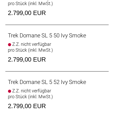
pro Stück (inkl. MwSt.)
Verfügung.
2.799,00 EUR
Raffinierte Integration
Das Domane mit seiner verborgenen
Zug-/Leitungsführung und der verborgenen
Sattelstützenklemmung zeichnet durch eine noch
Trek Domane SL 5 50 Ivy Smoke
nie dagewesene Integration aus.
Z.Z. nicht verfügbar
pro Stück (inkl. MwSt.)
Geschlecht: Uni
2.799,00 EUR
Rahmen: 500 Series OCLV Carbon, IsoSpeed,
integriertes Staufach, konisches Steuerrohr, interne
Zugführung, 3S-Kettenführung, Schutzblechösen,
Flat Mount-Scheibenbremsaufnahme, 142 x12 mm
Trek Domane SL 5 52 Ivy Smoke
Steckachse
Z.Z. nicht verfügbar
pro Stück (inkl. MwSt.)
Rahmengröße: 47
2.799,00 EUR
Rahmenmaterial: Carbon