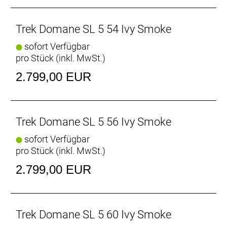
Gangschaltung: Shimano 105 R7100, max. 36 Z. an
größtem Ritzel
Trek Domane SL 5 54 Ivy Smoke
sofort Verfügbar
Anzahl Gänge: 1
pro Stück (inkl. MwSt.)
Schalthebel: Shimano 105 R7120, 12fach //
2.799,00 EUR
Shimano 105 R7120, 12fach
Hinterradbremse: Shimano CL700, Center Lock
Trek Domane SL 5 56 Ivy Smoke
Scheibenaufnahme, 160 mm // Shimano RT70,
Center Lock Scheibenaufnahme, 160 mm
sofort Verfügbar
Max. Bremsscheibendu
pro Stück (inkl. MwSt.)
Vorderradbremse: Shimano CL700, Center Lock
2.799,00 EUR
Scheibenaufnahme, 160 mm // Shimano RT70,
Center Lock Scheibenaufnahme, 160 mm
Max. Bremsscheibendu
Trek Domane SL 5 60 Ivy Smoke
Reifen: Bontrager Kwaremont Pro TLR, Tubeless-