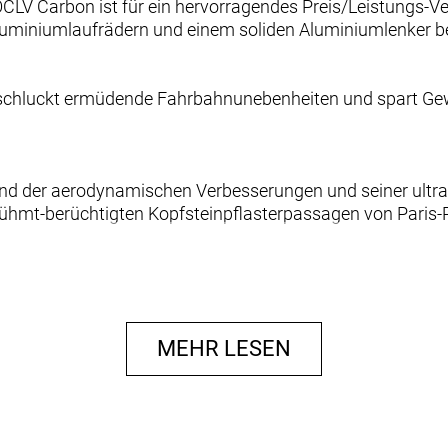
CLV Carbon ist für ein hervorragendes Preis/Leistungs-Ver
uminiumlaufrädern und einem soliden Aluminiumlenker b
chluckt ermüdende Fahrbahnunebenheiten und spart Gewich
 der aerodynamischen Verbesserungen und seiner ultralei
rühmt-berüchtigten Kopfsteinpflasterpassagen von Paris-
 OCLV Carbon sowie eine neue gewichtsoptimierte Konstr
ten.
MEHR LESEN
enden 32 mm breiten Reifen, aber dank der Reifenfreiheit b
r alles unter die Räder nehmen.