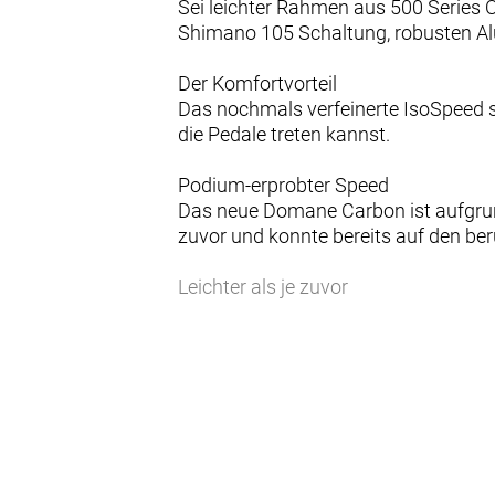
Sei leichter Rahmen aus 500 Series O
Shimano 105 Schaltung, robusten Al
Der Komfortvorteil
Das nochmals verfeinerte IsoSpeed s
die Pedale treten kannst.
Podium-erprobter Speed
Das neue Domane Carbon ist aufgrund
zuvor und konnte bereits auf den be
Leichter als je zuvor
Das leichte und robuste 500 Series
leichtesten Domane SL Disc aller Zei
Vielseitige Reifenfreiheit
Ausgestattet ist es mit schnell roll
glattem Asphalt bis leichtem Schotte
Interne Aufbewahrung