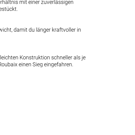
hältnis mit einer zuverlässigen
estückt.
t, damit du länger kraftvoller in
chten Konstruktion schneller als je
Roubaix einen Sieg eingefahren.
uktion machen es zu unserem
is 38-mm-Reifen kannst du von