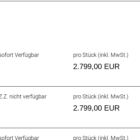
ufach und Aufnahmepunkten am Oberrohr hast du auf dei
Zug-/Leitungsführung und der verborgenen Sattelstütze
ofort Verfügbar
pro Stück (inkl. MwSt.)
2.799,00 EUR
Speed, integriertes Staufach, konisches Steuerrohr, inte
ibenbremsaufnahme, 142 x12 mm Steckachse
.Z. nicht verfügbar
pro Stück (inkl. MwSt.)
2.799,00 EUR
max. 36 Z. an größtem Ritzel
ofort Verfügbar
pro Stück (inkl. MwSt.)