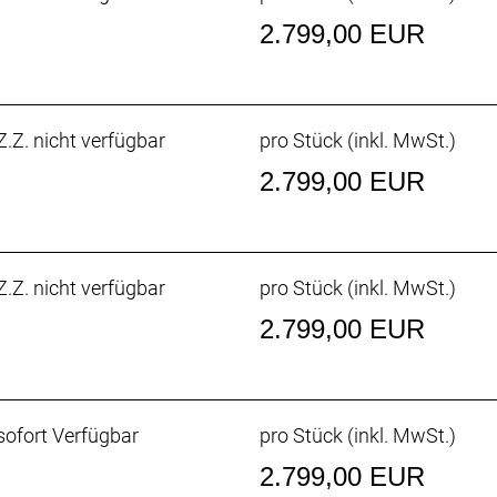
2.799,00 EUR
fach // Shimano 105 R7120, 12fach
enter Lock Scheibenaufnahme, 160 mm // Shimano RT70,
.Z. nicht verfügbar
pro Stück (inkl. MwSt.)
2.799,00 EUR
enter Lock Scheibenaufnahme, 160 mm // Shimano RT70
.Z. nicht verfügbar
pro Stück (inkl. MwSt.)
R, Tubeless-Ready, faltbarer Wulstkern, Race Dual-Compo
2.799,00 EUR
r Carbongabelschaft, interne Bremszugführung, Schutzbl
 mm Steckachse
00, Anlötversion, Down-Swing
ofort Verfügbar
pro Stück (inkl. MwSt.)
00, max. 36 Z. an größtem Ritzel
2.799,00 EUR