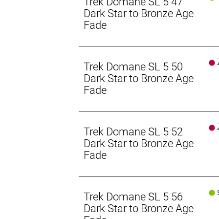
Trek Domane SL 5 47
Dark Star to Bronze Age
Schalthebel: Shimano 105 R7120, 12
Fade
Hinterradbremse: Shimano CL700, C
160 mm
Max. Bremsscheibendu
Z
Trek Domane SL 5 50
Dark Star to Bronze Age
Vorderradbremse: Shimano CL700, C
Fade
160 mm
Max. Bremsscheibendu
Z
Reifen: Bontrager Kwaremont Pro TL
Trek Domane SL 5 52
Dark Star to Bronze Age
Gabel: Domane SL, Carbon, konische
Fade
Scheibenbremsaufnahme, 12 x 100
Schaltwerk vorne: Shimano 105 R71
s
Trek Domane SL 5 56
Schaltwerk hinten: Shimano 105 R71
Dark Star to Bronze Age