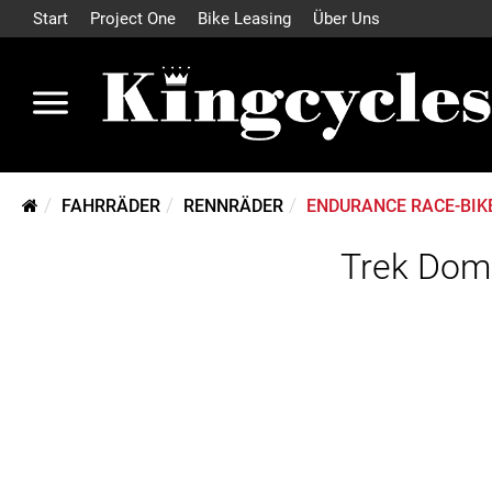
Start
Project One
Bike Leasing
Über Uns
FAHRRÄDER
RENNRÄDER
ENDURANCE RACE-BIK
Trek Doma