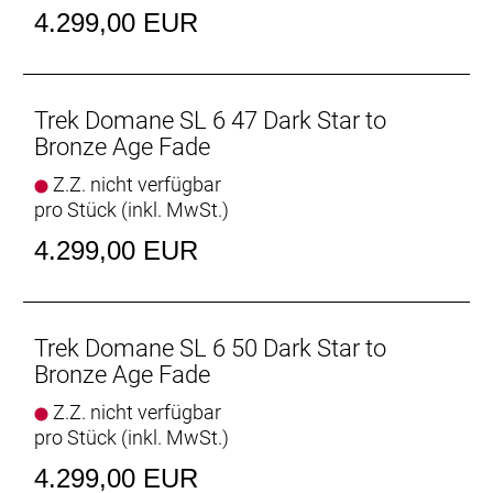
Interne Aufbewahrung
4.299,00 EUR
Dank im Unterrohr integriertem Staufach und
Aufnahmepunkten am Oberrohr hast du auf deinen
Ganztagestouren stets genug Stauraum zur
Verfügung.
Trek Domane SL 6 47 Dark Star to
Bronze Age Fade
Raffinierte Integration
Z.Z. nicht verfügbar
Das Domane mit seiner verborgenen
pro Stück (inkl. MwSt.)
Zug-/Leitungsführung und der verborgenen
Sattelstützenklemmung zeichnet durch eine noch
4.299,00 EUR
nie dagewesene Integration aus.
Geschlecht: Uni
Trek Domane SL 6 50 Dark Star to
Rahmen: 500 Series OCLV Carbon, IsoSpeed,
Bronze Age Fade
integriertes Staufach, konisches Steuerrohr, interne
Z.Z. nicht verfügbar
Zugführung, 3S-Kettenführung, Schutzblechösen,
pro Stück (inkl. MwSt.)
Flat Mount-Scheibenbremsaufnahme, 142 x12 mm
Steckachse
4.299,00 EUR