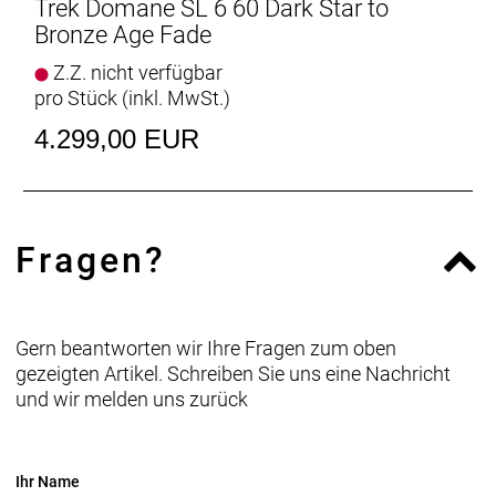
Kurbelsatz: Shimano 105 R7100, 50/34 Z., 165 mm
Trek Domane SL 6 60 Dark Star to
Kurbelarmlänge
Bronze Age Fade
Praxis, T47, mit Gewinde, innen gelagert
Z.Z. nicht verfügbar
pro Stück (inkl. MwSt.)
Kassette: Shimano 105 7101, 11-34 Z., 12fach
4.299,00 EUR
Kette: Shimano SLX M7100, 12fach
Lenker: Bontrager Comp, Aluminium, 31,8 mm
Klemmdurchmesser, 80 mm Reach, 121 mm Drop,
Fragen?
36 cm Oberlenkerbreite, 40 cm Unterlenkerbreite
Lenkervorbau: Trek RCS Pro, -7 Grad, 60 mm Länge
Gern beantworten wir Ihre Fragen zum oben
Sattel: Verse Short Comp, Stahlstreben, 145 mm
gezeigten Artikel. Schreiben Sie uns eine Nachricht
Breite
und wir melden uns zurück
Sattelstütze: KVF Aero-Carbonsattelstütze, 20 mm
Versatz, 280 mm Länge
Ihr Name