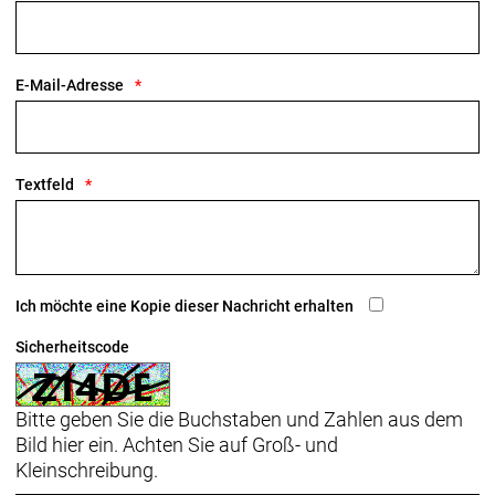
Räder: Bontrager Aeolus Elite 35, OCLV Carbon,
Tubeless Ready, 35 mm Profilhöhe, 100 x 12 mm-
Steckachse
E-Mail-Adresse
Bontrager Aeolus Elite 35, OCLV Carbon, Tubeless
Ready, 35 mm Profilhöhe, 11fach-Freilaufnabe von
Shimano, 142 x 12 mm Steckachse
Textfeld
Ich möchte eine Kopie dieser Nachricht erhalten
Sicherheitscode
Bitte geben Sie die Buchstaben und Zahlen aus dem
Bild hier ein. Achten Sie auf Groß- und
Kleinschreibung.