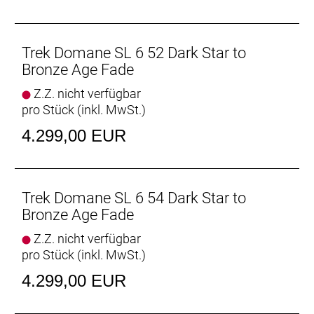
Rahmengröße: 44
Rahmenmaterial: Carbon
Trek Domane SL 6 52 Dark Star to
Bronze Age Fade
Gangschaltung: Shimano 105 R7150 Di2, 36 Z. an
Z.Z. nicht verfügbar
größtem Ritzel
pro Stück (inkl. MwSt.)
Anzahl Gänge: 1
4.299,00 EUR
Schalthebel: Shimano 105 R7170 Di2, 12fach //
Shimano 105 R7170 Di2, 12fach
Trek Domane SL 6 54 Dark Star to
Hinterradbremse: Shimano CL700, Center Lock
Bronze Age Fade
Scheibenaufnahme, 160 mm // Shimano RT70,
Z.Z. nicht verfügbar
Center Lock Scheibenaufnahme, 160 mm
pro Stück (inkl. MwSt.)
Max. Bremsscheibendu
4.299,00 EUR
Vorderradbremse: Shimano CL700, Center Lock
Scheibenaufnahme, 160 mm // Shimano RT70,