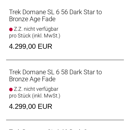
Center Lock Scheibenaufnahme, 160 mm
Max. Bremsscheibendu
Trek Domane SL 6 56 Dark Star to
Bronze Age Fade
Reifen: Bontrager Kwaremont Pro TLR, Tubeless-
Z.Z. nicht verfügbar
Ready, faltbarer Wulstkern, Race Dual-Compound,
pro Stück (inkl. MwSt.)
120 TPI, 700 x 32 mm
4.299,00 EUR
Gabel: Domane SL, Carbon, konischer
Carbongabelschaft, interne Bremszugführung,
Schutzblechösen, Flat Mount-
Scheibenbremsaufnahme, 12 x 100 mm
Trek Domane SL 6 58 Dark Star to
Steckachse
Bronze Age Fade
Z.Z. nicht verfügbar
Schaltwerk vorne: Shimano 105 R7150 Di2,
pro Stück (inkl. MwSt.)
Anlötversion, Down-Swing
4.299,00 EUR
Schaltwerk hinten: Shimano 105 R7150 Di2, 36 Z.
an größtem Ritzel