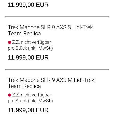
verbreitete Universalschaltauge (UDH) die
11.999,00 EUR
Ersatzteilbeschaffung erleichtert. Abgerundet wird
die Ausstattung von schlauchlosen Bontrager
Aeolus RSL 51 Carbonlaufrädern und einer
einteiligen Trek Aero RSL Lenker/Vorbau-Einheit.
Trek Madone SLR 9 AXS S Lidl-Trek
Team Replica
Das Madone SLR 9 AXS Gen 8 ist unser leichtestes,
Z.Z. nicht verfügbar
aerodynamischstes und leistungsfähigstes Madone
pro Stück (inkl. MwSt.)
und überzeugt jederzeit und überall mit einer bisher
unerreichten Performance. Der extrem leichte
11.999,00 EUR
Rahmen aus 900 Series OCLV Carbon garantiert
rasante Anstiege, die Aero-Rohre sorgen für
windschnittige Abfahrten und die IsoFlow-
Komforttechnologie stellt ein jederzeit
Trek Madone SLR 9 AXS M Lidl-Trek
geschmeidiges Fahrgefühl sicher. Dieses Bike ist
Team Replica
mit den
Z.Z. nicht verfügbar
- Die revolutionären Full System Foil Rohrprofile
pro Stück (inkl. MwSt.)
sorgen für einen extrem schnellen Look und
verleihen dem gesamten Bike eine bislang
11.999,00 EUR
unerreichte aerodynamische Effizienz.