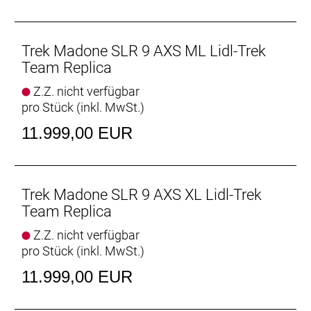
- Der unglaublich leichte Rahmen aus unserem
hochwertigsten 900 Series OCLV Carbon ist dort
steif, wo die größten Kräfte wirken, und dort
Trek Madone SLR 9 AXS ML Lidl-Trek
nachgiebig, wo zusätzlicher Komfort erwünscht ist.
Team Replica
- Für effiziente Anstiege und souveräne Abfahrten
Z.Z. nicht verfügbar
verringern die Carbonlaufräder das Gewicht und
pro Stück (inkl. MwSt.)
erhöhen die Performance.
- Mit SRAMs leichtestem RED AXS E1
11.999,00 EUR
Drahtlosantrieb profitierst du von präzisen
Gangwechseln, während du dank ultrapräzisem
Powermeter mehr aus deinen Trainingsrunden
herausholen kannst.
Trek Madone SLR 9 AXS XL Lidl-Trek
- Die RSL Aero Trinkflaschen und Flaschenhalter
Team Replica
machen das gesamte System noch
Z.Z. nicht verfügbar
aerodynamischer und schneller.
pro Stück (inkl. MwSt.)
- Mit dem Blendr-System an der Lenker/Vorbau-
Einheit lässt sich ein Tagfahrlicht ganz einfach
11.999,00 EUR
anbringen und abnehmen.