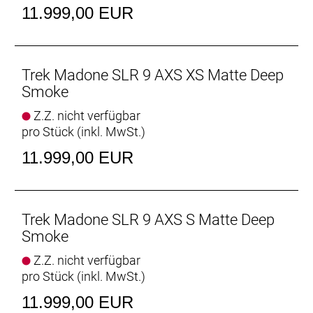
verbreitete Universalschaltauge (UDH) die
11.999,00 EUR
Ersatzteilbeschaffung erleichtert. Abgerundet wird
die Ausstattung von schlauchlosen Bontrager
Aeolus RSL 51 Carbonlaufrädern und einer
einteiligen Trek Aero RSL Lenker/Vorbau-Einheit.
Trek Madone SLR 9 AXS XS Matte Deep
Smoke
Das Madone SLR 9 AXS Gen 8 ist unser leichtestes,
Z.Z. nicht verfügbar
aerodynamischstes und leistungsfähigstes Madone
pro Stück (inkl. MwSt.)
und überzeugt jederzeit und überall mit einer bisher
unerreichten Performance. Der extrem leichte
11.999,00 EUR
Rahmen aus 900 Series OCLV Carbon garantiert
rasante Anstiege, die Aero-Rohre sorgen für
windschnittige Abfahrten und die IsoFlow-
Komforttechnologie stellt ein jederzeit
Trek Madone SLR 9 AXS S Matte Deep
geschmeidiges Fahrgefühl sicher. Dieses Bike ist
Smoke
mit den
Z.Z. nicht verfügbar
- Die revolutionären Full System Foil Rohrprofile
pro Stück (inkl. MwSt.)
sorgen für einen extrem schnellen Look und
verleihen dem gesamten Bike eine bislang
11.999,00 EUR
unerreichte aerodynamische Effizienz.