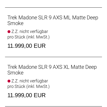
- Der unglaublich leichte Rahmen aus unserem
hochwertigsten 900 Series OCLV Carbon ist dort
steif, wo die größten Kräfte wirken, und dort
Trek Madone SLR 9 AXS ML Matte Deep
nachgiebig, wo zusätzlicher Komfort erwünscht ist.
Smoke
- Für effiziente Anstiege und souveräne Abfahrten
Z.Z. nicht verfügbar
verringern die Carbonlaufräder das Gewicht und
pro Stück (inkl. MwSt.)
erhöhen die Performance.
- Mit SRAMs leichtestem RED AXS E1
11.999,00 EUR
Drahtlosantrieb profitierst du von präzisen
Gangwechseln, während du dank ultrapräzisem
Powermeter mehr aus deinen Trainingsrunden
herausholen kannst.
Trek Madone SLR 9 AXS XL Matte Deep
- Die RSL Aero Trinkflaschen und Flaschenhalter
Smoke
machen das gesamte System noch
Z.Z. nicht verfügbar
aerodynamischer und schneller.
pro Stück (inkl. MwSt.)
- Mit dem Blendr-System an der Lenker/Vorbau-
Einheit lässt sich ein Tagfahrlicht ganz einfach
11.999,00 EUR
anbringen und abnehmen.