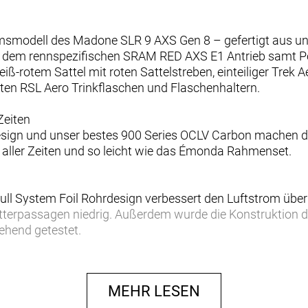
läumsmodell des Madone SLR 9 AXS Gen 8 – gefertigt aus 
it dem rennspezifischen SRAM RED AXS E1 Antrieb samt 
ß-rotem Sattel mit roten Sattelstreben, einteiliger Trek 
en RSL Aero Trinkflaschen und Flaschenhaltern.
Zeiten
design und unser bestes 900 Series OCLV Carbon machen d
aller Zeiten und so leicht wie das Émonda Rahmenset.
ll System Foil Rohrdesign verbessert den Luftstrom übe
etterpassagen niedrig. Außerdem wurde die Konstruktion 
ngehend getestet.
w
dale treten kannst, ist unsere überarbeitete rennfokussiert
MEHR LESEN