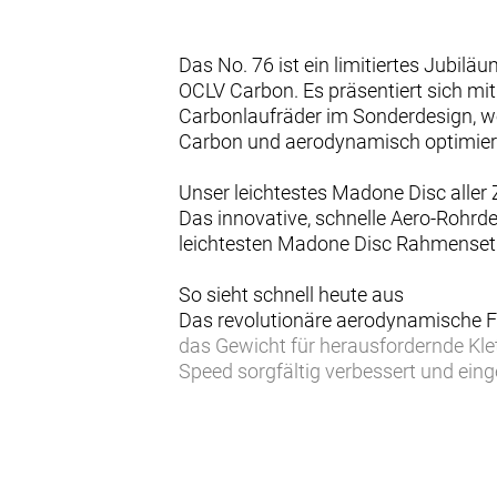
Das No. 76 ist ein limitiertes Jubi
OCLV Carbon. Es präsentiert sich m
Carbonlaufräder im Sonderdesign, wei
Carbon und aerodynamisch optimiert
Unser leichtestes Madone Disc aller 
Das innovative, schnelle Aero-Rohr
leichtesten Madone Disc Rahmenset 
So sieht schnell heute aus
Das revolutionäre aerodynamische Fu
das Gewicht für herausfordernde Kl
Speed sorgfältig verbessert und ei
80 % vertikal nachgiebigeres IsoFlo
Damit du länger kraftvoller in die Pe
und vertikal noch nachgiebiger.