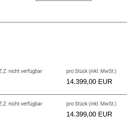
chnellsten Sprintern und Kletterern von Team Lidl-Trek g
auchen.
nheit
nheit ist leichter, aerodynamischer und ergonomischer als
zum Unterlenker 3 cm schmalere Oberlenker die Anpassung
on von einer besseren Aerodynamik zu profitieren oder im 
.Z. nicht verfügbar
pro Stück (inkl. MwSt.)
halter
laschen und Flaschenhalter wurden zusammen mit dem Bik
14.399,00 EUR
.Z. nicht verfügbar
pro Stück (inkl. MwSt.)
14.399,00 EUR