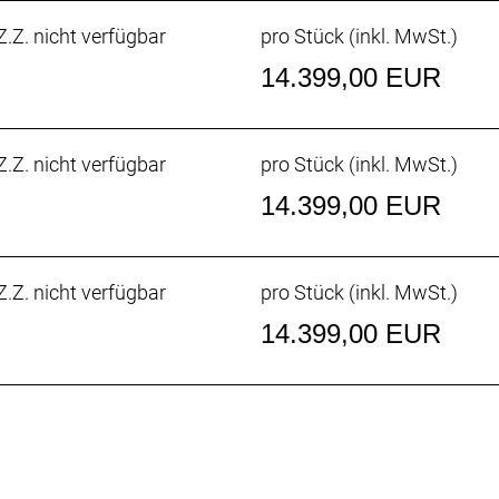
.Z. nicht verfügbar
pro Stück (inkl. MwSt.)
14.399,00 EUR
ax. 36 Z. an größtem Ritzel
.Z. nicht verfügbar
pro Stück (inkl. MwSt.)
SRAM RED AXS E1
14.399,00 EUR
abgerundet, Centerlock, 160 mm
.Z. nicht verfügbar
pro Stück (inkl. MwSt.)
 abgerundet, Centerlock, 160 mm
14.399,00 EUR
ubeless-Ready, Baumwollkarkasse, Aramidwulstkern, 170 
ig, konischer Carbongabelschaft, interne Bremszugführun
ägte 12 x 100 mm Steckachse