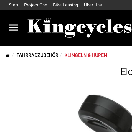
Start
Project One
Bike Leasing
Über Uns
FAHRRADZUBEHÖR
KLINGELN & HUPEN
El