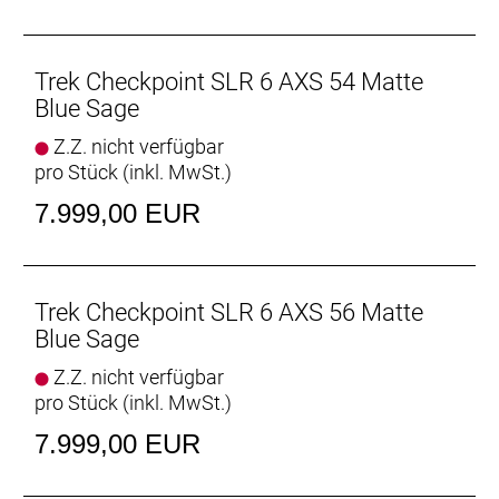
fortschrittliche drahtlose, elektronische Schaltung
und die Carbonlaufräder.
- Der drahtlose, elektronische SRAM Rival AXS-
Trek Checkpoint SLR 6 AXS 54 Matte
Antrieb schont deinen Geldbeutel und lässt sich
Blue Sage
über die AXS-App an deine individuellen
Z.Z. nicht verfügbar
Schaltbedürfnisse anpassen.
pro Stück (inkl. MwSt.)
- Der IsoSpeed-Entkoppler schluckt ermüdende
Unebenheiten und verhindert einen hüpfenden
7.999,00 EUR
Hinterbau.
- Dank der enormen Reifenfreiheit kannst du für
mehr Traktion und Stabilität unter allen
Bedingungen Reifen mit bis zu 45C fahren
Trek Checkpoint SLR 6 AXS 56 Matte
- Ein schlankes, im Rahmen integriertes Staufach
Blue Sage
ermöglicht die Unterbringung von Werkzeug und
Z.Z. nicht verfügbar
Ausrüstung.
pro Stück (inkl. MwSt.)
- Die integrierten Aufnahmepunkte für eine
Rahmentasche und für Schutzbleche erleichtern
7.999,00 EUR
den Transport von zusätzlicher Ausrüstung und
Trinkflaschen.