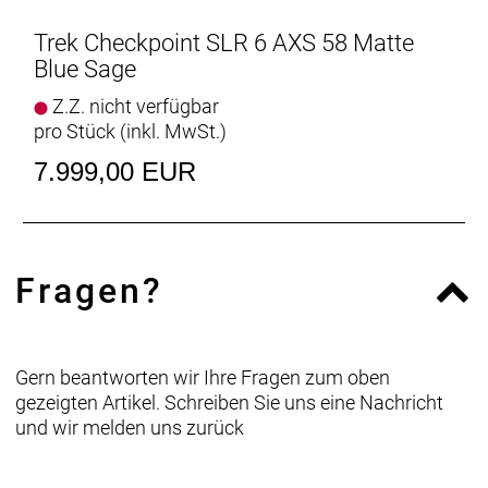
Neue progressive Geometrie
Trek Checkpoint SLR 6 AXS 58 Matte
Dynamisches, agiles Handling, das auch auf
Blue Sage
holprigen Abfahrten durch hohe Stabilität und
Z.Z. nicht verfügbar
Kontrolle überzeugt.
pro Stück (inkl. MwSt.)
Reifenfreiheit
7.999,00 EUR
Dank großer Reifenfreiheit kannst du dickere Reifen
(700 x 45 mm oder 27.5 x 2.1") aufziehen – einfach
perfekt für groben Schotter und ruppiges Terrain.
Fragen?
Jede Menge Befestigungsmöglichkeiten
Die integrierten Aufnahmepunkte für eine
Rahmentasche und Schutzblechösen erleichtern
den Transport von zusätzlicher Ausrüstung und
Gern beantworten wir Ihre Fragen zum oben
Trinkflaschen.
gezeigten Artikel. Schreiben Sie uns eine Nachricht
und wir melden uns zurück
Elegant integriertes Staufach
Ein ins Unterrohr integriertes Staufach nimmt
Werkzeug und Ausrüstung sicher auf.