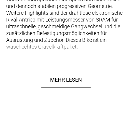
und dennoch stabilen progressiven Geometrie.
Weitere Highlights sind der drahtlose elektronische
Rival-Antrieb mit Leistungsmesser von SRAM für
ultraschnelle, geschmeidige Gangwechsel und die
zusätzlichen Befestigungsmöglichkeiten für
Ausrüstung und Zubehör. Dieses Bike ist ein
waschechtes Gravelkraftpaket.
… du von den herausforderndsten und ikonischsten
Gravel-Langstreckenrennen träumst und du für
diese epischen Abenteuer das am besten
MEHR LESEN
abgestimmte Gravelbike auf dem Markt suchst.
Kurz gesagt: Du willst unseren leistungsfähigsten
Checkpoint-Rahmen, der speziell für anspruchsvolle
Gravelrennen und schnelle Gravelabenteuer
entwickelt wurde.
Einen Rahmen aus 700 Series OCLV Carbon mit
IsoSpeed und Carbon Armor und mit einer