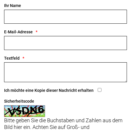
Ihr Name
IsoSpeed-Komfort
Der IsoSpeed-Entkoppler mit kontrollierter
Stoßdämpfung schluckt ermüdende Unebenheiten
E-Mail-Adresse
und verhindert einen „hüpfenden“ Hinterbau.
Integrierter Powermeter
Dank SRAM-Powermeter kannst du auf diesem Bike
Textfeld
das Beste aus jeder Ausfahrt herausholen. Der
Powermeter misst deine Leistung und liefert präzise
Daten, damit du deinen Fortschritt verfolgen und
dein Training perfekt auf deine Ziele abstimmen
kannst.
Ich möchte eine Kopie dieser Nachricht erhalten
Geschlecht: Uni
Sicherheitscode
Rahmen: 700 Series OCLV Carbon, IsoSpeed,
Bitte geben Sie die Buchstaben und Zahlen aus dem
Unterrohrstaufach, interne Zugführung, Ride Tuned-
Bild hier ein. Achten Sie auf Groß- und
Sitzturm, Kettenführung, T47-Innenlager,