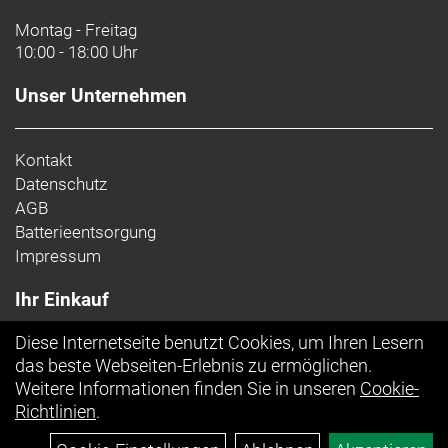
Montag - Freitag
Schaltwerk hinten: Shimano Tiagra 4700, langer
10:00 - 18:00 Uhr
Käfig, max. 34 Z. an größtem Ritzel
Unser Unternehmen
Kurbelsatz: Shimano Tiagra 4700, 50/34, 170 mm
Länge
Shimano RS501, BSA
Kontakt
Datenschutz
Kassette: Shimano, 10fach, 11-32 Z.
AGB
Batterieentsorgung
Kette: Shimano Tiagra HG54, 10fach
Impressum
Lenker: Bontrager Comp, Aluminium, 31,8 mm
Ihr Einkauf
Klemmdurchmesser, 80 mm Reach, 121 mm Drop,
40 cm Oberlenkerbreite, 44 cm Unterlenkerbreite //
Diese Internetseite benutzt Cookies, um Ihren Lesern
Bontrager Comp VR-S, Aluminium, 31,8 mm, 81 mm
Top Artikel
das beste Webseiten-Erlebnis zu ermöglichen.
Reach, 11
Weitere Informationen finden Sie in unseren
Cookie-
Richtlinien
.
Lenkervorbau: Bontrager Elite, 31,8 mm