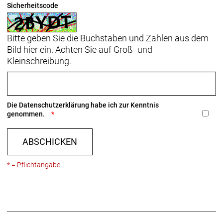
Sicherheitscode
Steuerrohr, interne-Zugführung, Schutzblechösen,
Flat Mount-Scheibenbremsaufnahme, UDH,
142 x 12 mm Steckachse
Bitte geben Sie die Buchstaben und Zahlen aus dem
Bild hier ein. Achten Sie auf Groß- und
Rahmengröße: 52
Kleinschreibung.
Rahmenmaterial: Aluminium
Gangschaltung: Shimano Tiagra 4700, langer Käfig,
Die
Datenschutzerklärung
habe ich zur Kenntnis
max. 34 Z. an größtem Ritzel
genommen.
Anzahl Gänge: 1
ABSCHICKEN
Schalthebel: Shimano Tiagra R4720, 10fach //
* = Pflichtangabe
Shimano Tiagra R4720, 10fach
Hinterradbremse: Hydraulische Scheibenbremse
Shimano Tiagra, Flat Mount
Shimano RT66, 6-Loch-Scheibenaufnahme,