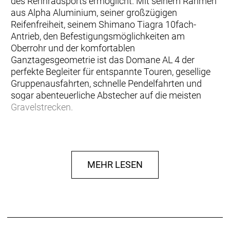
des Rennradsports ermöglicht. Mit seinem Rahmen
aus Alpha Aluminium, seiner großzügigen
Reifenfreiheit, seinem Shimano Tiagra 10fach-
Antrieb, den Befestigungsmöglichkeiten am
Oberrohr und der komfortablen
Ganztagesgeometrie ist das Domane AL 4 der
perfekte Begleiter für entspannte Touren, gesellige
Gruppenausfahrten, schnelle Pendelfahrten und
sogar abenteuerliche Abstecher auf die meisten
Gravelstrecken.
… du in die Welt der Rennräder einsteigen willst und
dafür ein Modell suchst, das komfortabel,
geschmeidig und schnell ist und dein Budget nicht
MEHR LESEN
sprengt. Zwar wirst du hauptsächlich auf Straßen
unterwegs sein, das Bike sollte aber auch
Feldwegen und leichten Gravelstrecken gewachsen
sein. Du fährst bevorzugt ausgedehnte
Tagestouren, und dafür brauchst du ein Bike, das
genügend Komfort für lange Stunden im Sattel