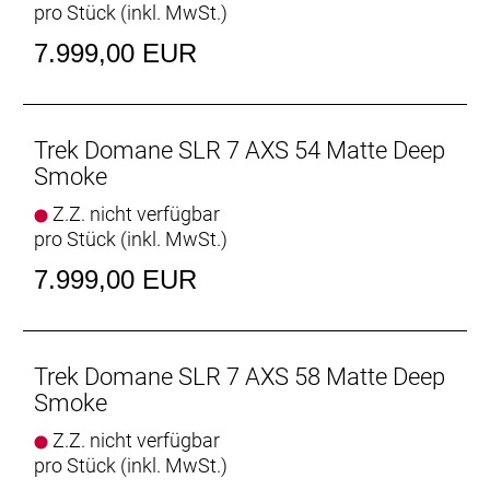
pro Stück (inkl. MwSt.)
Rahmen: 800 Series OCLV Carbon, IsoSpeed,
integriertes Staufach, konisches Steuerrohr, interne
7.999,00 EUR
Zugführung, 3S-Kettenführung, Schutzblechösen,
Flat Mount-Scheibenbremsaufnahme, 142 x12 mm
Steckachse
Trek Domane SLR 7 AXS 54 Matte Deep
Rahmengröße: 56
Smoke
Z.Z. nicht verfügbar
Rahmenmaterial: Carbon
pro Stück (inkl. MwSt.)
Gangschaltung: SRAM Force AXS, max. 36 Z. an
7.999,00 EUR
größtem Ritzel
Anzahl Gänge: 1
Trek Domane SLR 7 AXS 58 Matte Deep
Schalthebel: SRAM Force AXS E1 // SRAM Force
Smoke
AXS E1
Z.Z. nicht verfügbar
pro Stück (inkl. MwSt.)
Hinterradbremse: SRAM Paceline X, abgerundet,