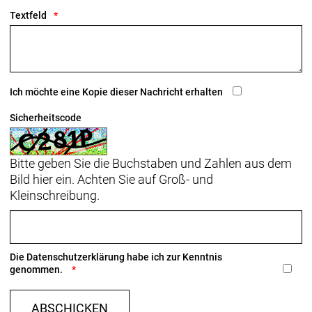
Breite
Textfeld
Sattelstütze: KVF Aero-Carbonsattelstütze, 20 mm
Versatz, 280 mm Länge
Räder: Bontrager Aeolus Pro 51, OCLV Carbon,
Ich möchte eine Kopie dieser Nachricht erhalten
Tubeless Ready, 100 x 12 mm Steckachse
Bontrager Aeolus Pro 51, OCLV Carbon, Tubeless-
Sicherheitscode
Ready, Shimano 11/12fach-Freilauf, 142 x 12 mm
Steckachse
Bitte geben Sie die Buchstaben und Zahlen aus dem
Bild hier ein. Achten Sie auf Groß- und
Kleinschreibung.
Die
Datenschutzerklärung
habe ich zur Kenntnis
genommen.
ABSCHICKEN