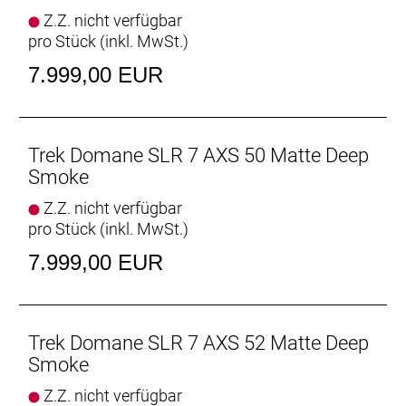
Vielseitige Reifenfreiheit
Z.Z. nicht verfügbar
Ausgestattet ist es mit schnell rollenden 32 mm
pro Stück (inkl. MwSt.)
breiten Reifen, aber dank der Reifenfreiheit bis 38-
mm-Reifen kannst du von glattem Asphalt bis
7.999,00 EUR
leichtem Schotter alles unter die Räder nehmen.
Interne Aufbewahrung
Dank im Unterrohr integriertem Staufach und
Trek Domane SLR 7 AXS 50 Matte Deep
Aufnahmepunkten am Oberrohr hast du auf deinen
Smoke
Ganztagestouren stets genug Stauraum zur
Z.Z. nicht verfügbar
Verfügung.
pro Stück (inkl. MwSt.)
Raffinierte Integration
7.999,00 EUR
Das Domane mit seiner verborgenen
Zug-/Leitungsführung und der verborgenen
Sattelstützenklemmung zeichnet durch eine noch
nie dagewesene Integration aus.
Trek Domane SLR 7 AXS 52 Matte Deep
Smoke
Geschlecht: Uni
Z.Z. nicht verfügbar