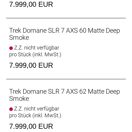
Centerlock, 160 mm
7.999,00 EUR
Max. Bremsscheibendu
Vorderradbremse: SRAM Paceline X, abgerundet,
Centerlock, 160 mm
Trek Domane SLR 7 AXS 60 Matte Deep
Max. Bremsscheibendu
Smoke
Z.Z. nicht verfügbar
Reifen: Bontrager Kwaremont RSL TLR, Tubeless-
pro Stück (inkl. MwSt.)
Ready, faltbarer Wulstkern, Race Dual-Compound,
320 TPI, 700 x 32 mm
7.999,00 EUR
Gabel: Domane SLR, Carbon, konischer
Carbongabelschaft, interne Bremszugführung,
Schutzblechösen, Flat Mount-
Trek Domane SLR 7 AXS 62 Matte Deep
Scheibenbremsaufnahme Carbonausfallenden,
Smoke
12 x 100 mm-Steckachse
Z.Z. nicht verfügbar
pro Stück (inkl. MwSt.)
Schaltwerk vorne: SRAM Force AXS, Anlötversion
7.999,00 EUR
Schaltwerk hinten: SRAM Force AXS, max. 36 Z. an