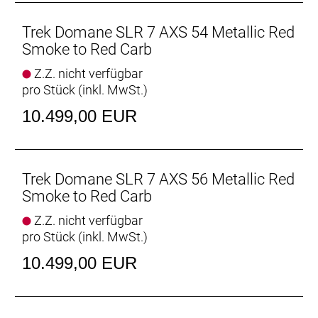
kannst.
- Das vibrationsdämpfende IsoSpeed und die
Trek Domane SLR 7 AXS 54 Metallic Red
Reifenfreiheit von bis zu 38 mm helfen, ermüdende
Smoke to Red Carb
Straßenunebenheiten für ein geschmeidigeres und
Z.Z. nicht verfügbar
komfortableres Fahrgefühl zu entschärfen.
pro Stück (inkl. MwSt.)
- Ein praktisches internes Staufach bietet
vielseitigen Platz zur Unterbringung von Werkzeug
10.499,00 EUR
und Ausrüstung, während sich am Oberrohr eine
Tasche sauber und sicher anschrauben lässt.
- Die Kurbel mit Powermeter ermöglicht die einfache
Überwachung deiner Performance.
Trek Domane SLR 7 AXS 56 Metallic Red
Smoke to Red Carb
Der Komfortvorteil
Z.Z. nicht verfügbar
Das nochmals verfeinerte IsoSpeed schluckt
pro Stück (inkl. MwSt.)
ermüdende Fahrbahnunebenheiten und spart
Gewicht, damit du länger kraftvoller in die Pedale
10.499,00 EUR
treten kannst.
Podium-erprobter Speed