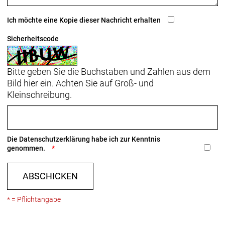
Rahmengröße: 58
Ich möchte eine Kopie dieser Nachricht erhalten
Rahmenmaterial: Carbon
Sicherheitscode
Gangschaltung: SRAM Force AXS D2, max. 36 Z. an
größtem Ritzel
Bitte geben Sie die Buchstaben und Zahlen aus dem
Bild hier ein. Achten Sie auf Groß- und
Anzahl Gänge: 1
Kleinschreibung.
Schalthebel: SRAM Force AXS D2, 12fach // SRAM
Force AXS D2, 12fach
Die
Datenschutzerklärung
habe ich zur Kenntnis
Hinterradbremse: Hydraulische Scheibenbremse
genommen.
SRAM Force AXS, Flat Mount
SRAM CenterLine X, Center Lock
ABSCHICKEN
Scheibenaufnahme, abgerundete Kante, 160 mm
Max. Bremsscheibendu
* = Pflichtangabe
Vorderradbremse: Hydraulische Scheibenbremse
SRAM Force AXS, Flat Mount