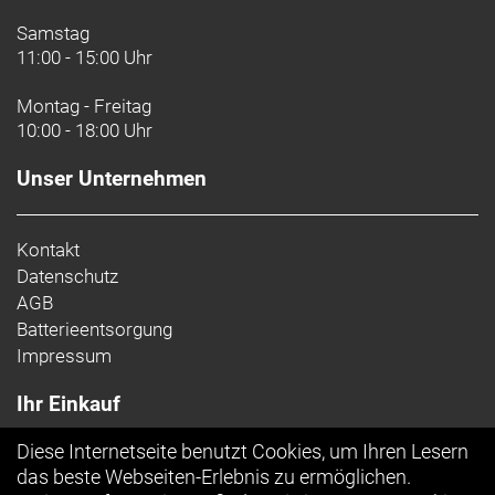
Kurbelsatz: SRAM Force AXS D2, Powermeter,
Samstag
46/33 Z., DUB, 172,5 mm Kurbelarmlänge
11:00 - 15:00 Uhr
SRAM DUB, T47, mit Gewinde, innen gelagert
Montag - Freitag
Kassette: SRAM XG-1270, 10-36 Z, 12fach
10:00 - 18:00 Uhr
Kette: SRAM Force, 12fach
Unser Unternehmen
Lenker: Bontrager Pro IsoCore VR-SF, 44 cm
Kontakt
Lenkervorbau: Trek RCS Pro, -7 Grad, 100 mm
Datenschutz
Länge
AGB
Batterieentsorgung
Sattel: Verse Short Pro, Carbonstreben, 145 mm
Impressum
Breite
Ihr Einkauf
Sattelstütze: KVF Aero-Carbonsattelstütze, 20 mm
Versatz, 320 mm Länge
Diese Internetseite benutzt Cookies, um Ihren Lesern
Top Artikel
das beste Webseiten-Erlebnis zu ermöglichen.
Räder: Bontrager Aeolus Pro 37, OCLV Carbon,