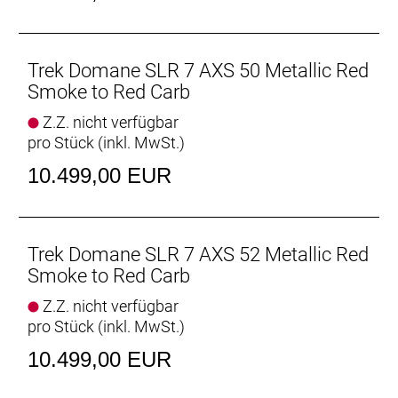
zu herkömmlichen Carbonlenkern um 20 %
verringert.
Unser hochwertigster Domane-Carbonrahmen mit
Trek Domane SLR 7 AXS 50 Metallic Red
der präzisen Schaltperformance der drahtlosen
Smoke to Red Carb
SRAM Force AXS D2. Mit diesem Rennrad
Z.Z. nicht verfügbar
bekommst du eine Ausstattung, die dir in puncto
pro Stück (inkl. MwSt.)
Komfort, Zuverlässigkeit und Geschwindigkeit
sowohl auf epischen Ganztagesabenteuern als
10.499,00 EUR
auch auf hitzigen Gruppenausfahrten und langen
Rennen einen echten Vorteil verschafft.
- Das hintere IsoSpeed, die integrierten Züge, die
aerodynamischen Kammtail-Rohrprofile und unser
Trek Domane SLR 7 AXS 52 Metallic Red
hochleistungsfähiges 800 Series OCLV Carbon
Smoke to Red Carb
machen das Domane SLR Gen 4 zu einem
Z.Z. nicht verfügbar
hochschnellen, ultraleichten und besonders
pro Stück (inkl. MwSt.)
geschmeidigen Rennrad.
- Die SRAM Force AXS D2-Schaltung garantiert
10.499,00 EUR
schnelle und präzise Gangwechsel, auf die du dich
auch in den entscheidendsten Momenten verlassen