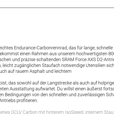
ichtes Endurance-Carbonrennrad, das für lange, schnelle 
u bekommst einen Rahmen aus unserem hochwertigsten 80
onischen und präzise schaltenden SRAM Force AXS D2-Antr
, leicht zugänglichen Staufach notwendige Utensilien sic
 auch auf rauem Asphalt und leichtem
bist, das sowohl auf der Langstrecke als auch auf holpri
eiten Ausstattung aufwartet. Du willst einen äußerst forts
en Bedingungen von den schnellen und zuverlässigen Scha
triebs profitieren.
ries OCLV Carbon mit hinterem IsoSpeed, internem Stau