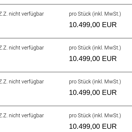
chluckt ermüdende Fahrbahnunebenheiten und spart Gewich
.Z. nicht verfügbar
pro Stück (inkl. MwSt.)
10.499,00 EUR
 der aerodynamischen Verbesserungen und seiner ultralei
rühmt-berüchtigten Kopfsteinpflasterpassagen von Paris-
.Z. nicht verfügbar
pro Stück (inkl. MwSt.)
10.499,00 EUR
eries OCLV Carbon sowie eine neue gewichtsoptimierte K
iten.
.Z. nicht verfügbar
pro Stück (inkl. MwSt.)
enden 32 mm breiten Reifen, aber dank der Reifenfreiheit b
10.499,00 EUR
r alles unter die Räder nehmen.
.Z. nicht verfügbar
pro Stück (inkl. MwSt.)
ufach und Aufnahmepunkten am Oberrohr hast du auf dei
10.499,00 EUR