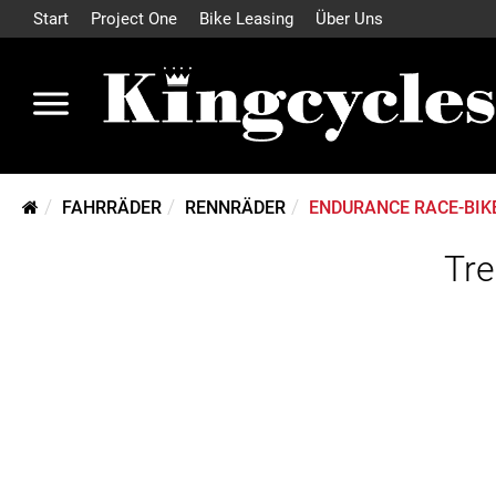
Start
Project One
Bike Leasing
Über Uns
FAHRRÄDER
RENNRÄDER
ENDURANCE RACE-BIK
Tre