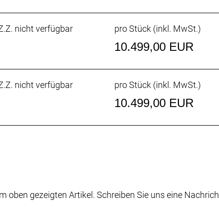
Zug-/Leitungsführung und der verborgenen Sattelstütze
.Z. nicht verfügbar
pro Stück (inkl. MwSt.)
10.499,00 EUR
Speed, integriertes Staufach, konisches Steuerrohr, inte
.Z. nicht verfügbar
pro Stück (inkl. MwSt.)
ibenbremsaufnahme, 142 x12 mm Steckachse
10.499,00 EUR
max. 36 Z. an größtem Ritzel
m oben gezeigten Artikel. Schreiben Sie uns eine Nachrich
fach // SRAM Force AXS D2, 12fach