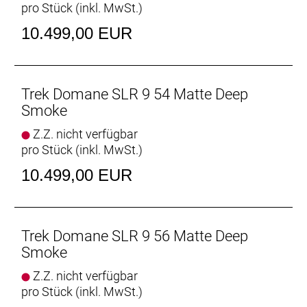
pro Stück (inkl. MwSt.)
Rahmen: 800 Series OCLV Carbon, IsoSpeed,
integriertes Staufach, konisches Steuerrohr, interne
10.499,00 EUR
Zugführung, 3S-Kettenführung, Schutzblechösen,
Flat Mount-Scheibenbremsaufnahme, 142 x12 mm
Steckachse
Trek Domane SLR 9 54 Matte Deep
Rahmengröße: 58
Smoke
Z.Z. nicht verfügbar
Rahmenmaterial: Carbon
pro Stück (inkl. MwSt.)
Gangschaltung: Shimano Dura-Ace R9250 Di2, max.
10.499,00 EUR
34 Z. an größtem Ritzel
Anzahl Gänge: 1
Trek Domane SLR 9 56 Matte Deep
Schalthebel: Shimano Dura-Ace R9270 Di2, 12fach
Smoke
// Shimano Dura-Ace R9270 Di2, 12fach
Z.Z. nicht verfügbar
pro Stück (inkl. MwSt.)
Hinterradbremse: Shimano CL900, Center Lock