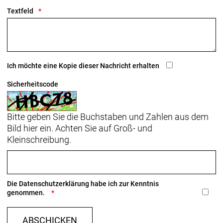
Textfeld
Sattel: Verse Short Pro, Carbonstreben, 145 mm
Breite
Sattelstütze: KVF Aero-Carbonsattelstütze, 20 mm
Versatz, 320 mm Länge
Ich möchte eine Kopie dieser Nachricht erhalten
Räder: Bontrager Aeolus RSL 51, OCLV Carbon,
Sicherheitscode
Tubeless Ready, 51 mm Profilhöhe, 100 x 12 mm-
Steckachse
Bitte geben Sie die Buchstaben und Zahlen aus dem
Bontrager Aeolus RSL 51, OCLV Carbon, Tubeless
Bild hier ein. Achten Sie auf Groß- und
Ready, 51 mm Profilhöhe, 11/12fach-Freilaufnabe
Kleinschreibung.
von Shimano, 142 x 12 mm-Steckachse
Die
Datenschutzerklärung
habe ich zur Kenntnis
genommen.
ABSCHICKEN