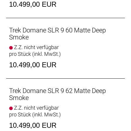
Scheibenaufnahme, 160 mm
10.499,00 EUR
Max. Bremsscheibendu
Vorderradbremse: Shimano CL900, Center Lock
Scheibenaufnahme, 160 mm
Trek Domane SLR 9 60 Matte Deep
Max. Bremsscheibendu
Smoke
Z.Z. nicht verfügbar
Reifen: Bontrager Kwaremont RSL TLR, Tubeless-
pro Stück (inkl. MwSt.)
Ready, faltbarer Wulstkern, Race Dual-Compound,
320 TPI, 700 x 32 mm
10.499,00 EUR
Gabel: Domane SLR, Carbon, konischer
Carbongabelschaft, interne Bremszugführung,
Schutzblechösen, Flat Mount-
Trek Domane SLR 9 62 Matte Deep
Scheibenbremsaufnahme Carbonausfallenden,
Smoke
12 x 100 mm-Steckachse
Z.Z. nicht verfügbar
pro Stück (inkl. MwSt.)
Schaltwerk vorne: Shimano Dura-Ace R9250 Di2,
Anlötversion, Down Swing
10.499,00 EUR