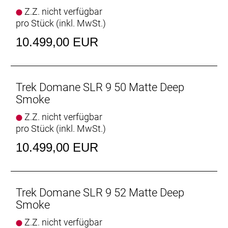
Vielseitige Reifenfreiheit
Z.Z. nicht verfügbar
Ausgestattet ist es mit schnell rollenden 32 mm
pro Stück (inkl. MwSt.)
breiten Reifen, aber dank der Reifenfreiheit bis 38-
mm-Reifen kannst du von glattem Asphalt bis
10.499,00 EUR
leichtem Schotter alles unter die Räder nehmen.
Interne Aufbewahrung
Dank im Unterrohr integriertem Staufach und
Trek Domane SLR 9 50 Matte Deep
Aufnahmepunkten am Oberrohr hast du auf deinen
Smoke
Ganztagestouren stets genug Stauraum zur
Z.Z. nicht verfügbar
Verfügung.
pro Stück (inkl. MwSt.)
Raffinierte Integration
10.499,00 EUR
Das Domane mit seiner verborgenen
Zug-/Leitungsführung und der verborgenen
Sattelstützenklemmung zeichnet durch eine noch
nie dagewesene Integration aus.
Trek Domane SLR 9 52 Matte Deep
Smoke
Geschlecht: Uni
Z.Z. nicht verfügbar