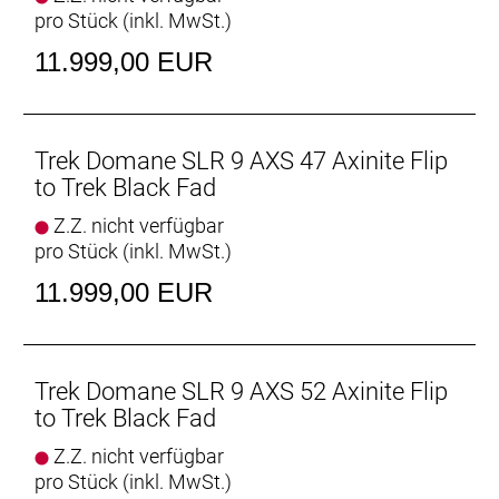
Pro 37 Carbonlaufrädern und einem Bontrager Pro
pro Stück (inkl. MwSt.)
IsoCore Lenker, der Straßenvibrationen im Vergleich
zu herkömmlichen Carbonlenkern um 20 %
11.999,00 EUR
verringert.
Das Domane SLR 9 AXS basiert auf unserem besten
Domane-Carbonrahmen und ist mit rennbereiten
Trek Domane SLR 9 AXS 47 Axinite Flip
Teilen bestückt, wie etwa der drahtlosen SRAM RED
to Trek Black Fad
Schaltung und den schnellen Pirelli P Zero Race
Z.Z. nicht verfügbar
Reifen. Mit diesem Rennrad bekommst du eine
pro Stück (inkl. MwSt.)
Ausstattung, die dir in puncto Komfort,
Zuverlässigkeit und Geschwindigkeit sowohl auf
11.999,00 EUR
epischen Ganztagesabenteuern als auch auf
hitzigen Gruppenausfahrten und langen Rennen
einen echten V
- Das hintere IsoSpeed, die integrierten Züge, die
Trek Domane SLR 9 AXS 52 Axinite Flip
aerodynamischen Kammtail-Rohrprofile und unser
to Trek Black Fad
hochleistungsfähiges 800 Series OCLV Carbon
Z.Z. nicht verfügbar
machen das Domane SLR Gen 4 zu einem
pro Stück (inkl. MwSt.)
hochschnellen, ultraleichten und besonders