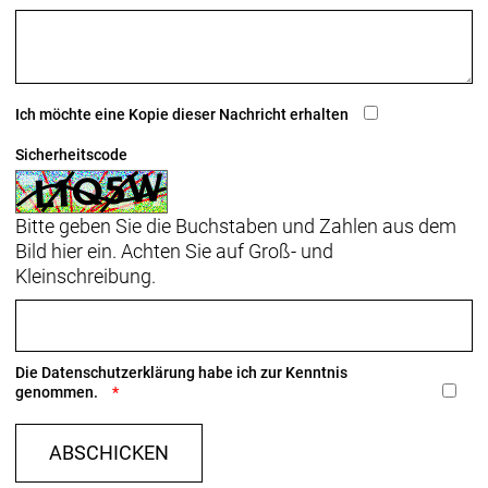
Flat Mount-Scheibenbremsaufnahme, 142 x12 mm
Steckachse
Rahmengröße: 50
Ich möchte eine Kopie dieser Nachricht erhalten
Rahmenmaterial: Carbon
Sicherheitscode
Gangschaltung: SRAM RED AXS E1, max. 36 Z. an
größtem Ritzel
Bitte geben Sie die Buchstaben und Zahlen aus dem
Bild hier ein. Achten Sie auf Groß- und
Anzahl Gänge: 1
Kleinschreibung.
Schalthebel: SRAM RED AXS E1 // SRAM RED AXS
E1
Die
Datenschutzerklärung
habe ich zur Kenntnis
Hinterradbremse: SRAM Paceline X, abgerundet,
genommen.
Centerlock, 160 mm
Max. Bremsscheibendu
ABSCHICKEN
Vorderradbremse: SRAM Paceline X, abgerundet,