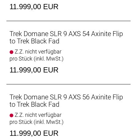
geschmeidigen Rennrad.
11.999,00 EUR
- SRAMs komplett drahtlose, ultraleichte Topgruppe
RED AXS schaltet präzise, ist ergonomisch und
ermöglicht das Bremsen mit nur einem Finger.
- Das vibrationsdämpfende IsoSpeed und die
Trek Domane SLR 9 AXS 54 Axinite Flip
Reifenfreiheit von bis zu 38 mm helfen, ermüdende
to Trek Black Fad
Straßenunebenheiten für ein geschmeidigeres und
Z.Z. nicht verfügbar
komfortableres Fahrgefühl zu entschärfen.
pro Stück (inkl. MwSt.)
- Ein praktisches internes Staufach bietet
vielseitigen Platz zur Unterbringung von Werkzeug
11.999,00 EUR
und Ausrüstung, während sich am Oberrohr eine
Tasche sauber und sicher anschrauben lässt.
- Eine Kurbel mit Powermeter ermöglicht die
einfache Überwachung deiner Leistungsdaten.
Trek Domane SLR 9 AXS 56 Axinite Flip
to Trek Black Fad
Der Komfortvorteil
Z.Z. nicht verfügbar
Das nochmals verfeinerte IsoSpeed schluckt
pro Stück (inkl. MwSt.)
ermüdende Fahrbahnunebenheiten und spart
Gewicht, damit du länger kraftvoller in die Pedale
11.999,00 EUR