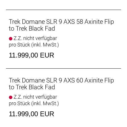
treten kannst.
Podium-erprobter Speed
Das neue Domane Carbon ist aufgrund der
Trek Domane SLR 9 AXS 58 Axinite Flip
aerodynamischen Verbesserungen und seiner
to Trek Black Fad
ultraleichten Konstruktion schneller als je zuvor und
Z.Z. nicht verfügbar
konnte bereits auf den berühmt-berüchtigten
pro Stück (inkl. MwSt.)
Kopfsteinpflasterpassagen von Paris-Roubaix einen
Sieg eingefahren.
11.999,00 EUR
Leichter als je zuvor
Unser bestes und leichtestes 800 Series OCLV
Carbon sowie eine neue gewichtsoptimierte
Trek Domane SLR 9 AXS 60 Axinite Flip
Konstruktion machen es zu unserem leichtesten
to Trek Black Fad
Domane SLR Disc aller Zeiten.
Z.Z. nicht verfügbar
pro Stück (inkl. MwSt.)
Vielseitige Reifenfreiheit
Ausgestattet ist es mit schnell rollenden 32 mm
11.999,00 EUR
breiten Reifen, aber dank der Reifenfreiheit bis 38-
mm-Reifen kannst du von glattem Asphalt bis