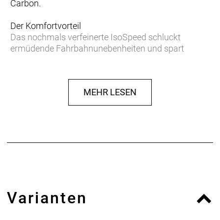
Carbon.
Der Komfortvorteil
Das nochmals verfeinerte IsoSpeed schluckt
ermüdende Fahrbahnunebenheiten und spart
Gewicht, damit du länger kraftvoller in die Pedale
treten kannst.
MEHR LESEN
Podium-erprobter Speed
Das neue Domane Carbon ist aufgrund der
aerodynamischen Verbesserungen und seiner
ultraleichten Konstruktion schneller als je zuvor und
konnte bereits auf den berühmt-berüchtigten
Kopfsteinpflasterpassagen von Paris-Roubaix einen
Sieg eingefahren.
Leichter als je zuvor
Varianten
Unser bestes und leichtestes 800 Series OCLV
Carbon sowie eine neue gewichtsoptimierte
Konstruktion machen es zu unserem leichtesten