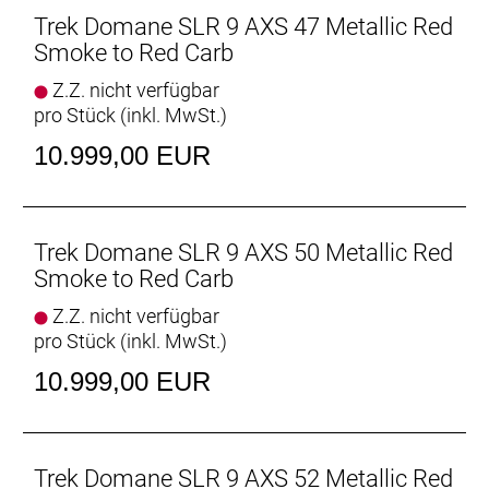
Domane SLR Disc aller Zeiten.
Trek Domane SLR 9 AXS 47 Metallic Red
Smoke to Red Carb
Vielseitige Reifenfreiheit
Z.Z. nicht verfügbar
Ausgestattet ist es mit schnell rollenden 32 mm
pro Stück (inkl. MwSt.)
breiten Reifen, aber dank der Reifenfreiheit bis 38-
mm-Reifen kannst du von glattem Asphalt bis
10.999,00 EUR
leichtem Schotter alles unter die Räder nehmen.
Interne Aufbewahrung
Dank im Unterrohr integriertem Staufach und
Trek Domane SLR 9 AXS 50 Metallic Red
Aufnahmepunkten am Oberrohr hast du auf deinen
Smoke to Red Carb
Ganztagestouren stets genug Stauraum zur
Z.Z. nicht verfügbar
Verfügung.
pro Stück (inkl. MwSt.)
Raffinierte Integration
10.999,00 EUR
Das Domane mit seiner verborgenen
Zug-/Leitungsführung und der verborgenen
Sattelstützenklemmung zeichnet durch eine noch
nie dagewesene Integration aus.
Trek Domane SLR 9 AXS 52 Metallic Red