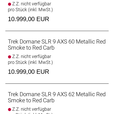
Z.Z. nicht verfügbar
pro Stück (inkl. MwSt.)
Hinterradbremse: SRAM Paceline X, abgerundet,
Centerlock, 160 mm
10.999,00 EUR
Max. Bremsscheibendu
Vorderradbremse: SRAM Paceline X, abgerundet,
Centerlock, 160 mm
Trek Domane SLR 9 AXS 60 Metallic Red
Max. Bremsscheibendu
Smoke to Red Carb
Z.Z. nicht verfügbar
Reifen: Bontrager Kwaremont RSL TLR, Tubeless-
pro Stück (inkl. MwSt.)
Ready, faltbarer Wulstkern, Race Dual-Compound,
320 TPI, 700 x 32 mm
10.999,00 EUR
Gabel: Domane SLR, Carbon, konischer
Carbongabelschaft, interne Bremszugführung,
Schutzblechösen, Flat Mount-
Trek Domane SLR 9 AXS 62 Metallic Red
Scheibenbremsaufnahme Carbonausfallenden,
Smoke to Red Carb
12 x 100 mm-Steckachse
Z.Z. nicht verfügbar