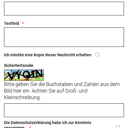
Sattel: Verse Short Pro, Carbonstreben, 145 mm
Breite
Textfeld
Sattelstütze: KVF Aero-Carbonsattelstütze, 20 mm
Versatz, 280 mm Länge
Räder: Bontrager Aeolus RSL 51, OCLV Carbon,
Tubeless Ready, 51 mm Profilhöhe, 100 x 12 mm-
Ich möchte eine Kopie dieser Nachricht erhalten
Steckachse
Bontrager Aeolus RSL 51, OCLV Carbon, Tubeless
Sicherheitscode
Ready, 51 mm Profilhöhe, 11/12fach-Freilaufnabe
von Shimano, 142 x 12 mm-Steckachse
Bitte geben Sie die Buchstaben und Zahlen aus dem
Bild hier ein. Achten Sie auf Groß- und
Kleinschreibung.
Die
Datenschutzerklärung
habe ich zur Kenntnis
genommen.