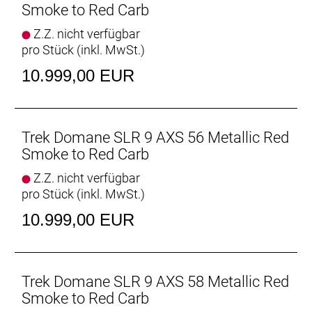
Smoke to Red Carb
Geschlecht: Uni
Z.Z. nicht verfügbar
pro Stück (inkl. MwSt.)
Rahmen: 800 Series OCLV Carbon, IsoSpeed,
integriertes Staufach, konisches Steuerrohr, interne
10.999,00 EUR
Zugführung, 3S-Kettenführung, Schutzblechösen,
Flat Mount-Scheibenbremsaufnahme, 142 x12 mm
Steckachse
Trek Domane SLR 9 AXS 56 Metallic Red
Rahmengröße: 54
Smoke to Red Carb
Z.Z. nicht verfügbar
Rahmenmaterial: Carbon
pro Stück (inkl. MwSt.)
Gangschaltung: SRAM RED AXS E1, max. 36 Z. an
10.999,00 EUR
größtem Ritzel
Anzahl Gänge: 1
Trek Domane SLR 9 AXS 58 Metallic Red
Schalthebel: SRAM RED AXS E1 // SRAM RED AXS
Smoke to Red Carb
E1