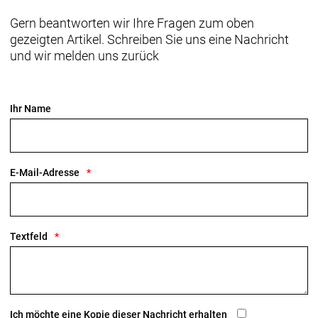
Raffinierte Integration
Das Domane mit seiner verborgenen
Gern beantworten wir Ihre Fragen zum oben
Zug-/Leitungsführung und der verborgenen
gezeigten Artikel. Schreiben Sie uns eine Nachricht
Sattelstützenklemmung zeichnet durch eine noch
und wir melden uns zurück
nie dagewesene Integration aus.
Geschlecht: Uni
Ihr Name
Rahmen: 500 Series OCLV Carbon, IsoSpeed,
integriertes Staufach, konisches Steuerrohr, interne
Zugführung, 3S-Kettenführung, Schutzblechösen,
E-Mail-Adresse
Flat Mount Bremsaufnahme, 142 x12 mm
Steckachse
Rahmengröße: 60
Textfeld
Rahmenmaterial: Carbon
Gangschaltung: Shimano 105 R7100, max. 36 Z. an
größtem Ritzel
Ich möchte eine Kopie dieser Nachricht erhalten