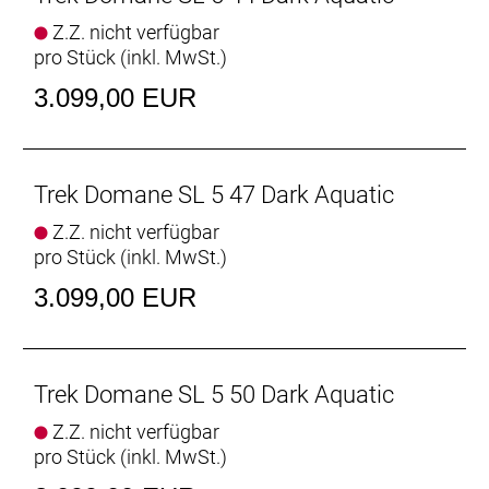
Geometrie und das vibrationsdämpfende hintere
Z.Z. nicht verfügbar
IsoSpeed erhöhen den Komfort auf langen
pro Stück (inkl. MwSt.)
Ausfahrten erheblich. Der höherwertige Shimano
105-Antrieb ist ein weiterer Pluspunkt – und die
3.099,00 EUR
kraftvoll zupackenden Scheibenbremsen
ermöglichen dir, breitere Reifen zu fahren.
- Im Domane SL Gen 4 vereinen sich
aerodynamische Kammtail-Rohrprofile und hintere
Trek Domane SL 5 47 Dark Aquatic
IsoSpeed-Komforttechnologie zu einem
Z.Z. nicht verfügbar
superschnellen, leichten und geschmeidigen
pro Stück (inkl. MwSt.)
Rennrad.
- Dieser Racer ist extrem vielseitig und eignet sich
3.099,00 EUR
sowohl für ausgedehnte Ganztagesabenteuer als
auch für gesellige Vereinsausfahrten und
umkämpfte Rennen.
- Die Shimano 105-Gruppe arbeitet zuverlässig und
Trek Domane SL 5 50 Dark Aquatic
hält den Preis niedrig.
Z.Z. nicht verfügbar
- Das vibrationsdämpfende IsoSpeed und die
pro Stück (inkl. MwSt.)
Reifenfreiheit von bis zu 38 mm helfen, ermüdende