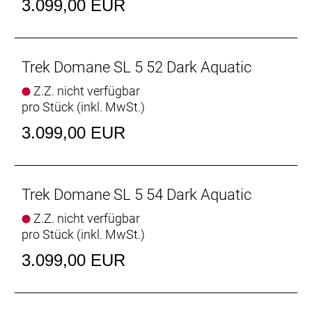
Straßenunebenheiten für ein geschmeidigeres und
3.099,00 EUR
komfortableres Fahrgefühl zu entschärfen.
- Ein praktisches internes Staufach bietet
vielseitigen Platz zur Unterbringung von Werkzeug
und Ausrüstung, während sich am Oberrohr eine
Trek Domane SL 5 52 Dark Aquatic
Tasche sauber und sicher anschrauben lässt.
Z.Z. nicht verfügbar
pro Stück (inkl. MwSt.)
Der Komfortvorteil
Das nochmals verfeinerte IsoSpeed schluckt
3.099,00 EUR
ermüdende Fahrbahnunebenheiten und spart
Gewicht, damit du länger kraftvoller in die Pedale
treten kannst.
Trek Domane SL 5 54 Dark Aquatic
Podium-erprobter Speed
Z.Z. nicht verfügbar
Das neue Domane Carbon ist aufgrund der
pro Stück (inkl. MwSt.)
aerodynamischen Verbesserungen und seiner
ultraleichten Konstruktion schneller als je zuvor und
3.099,00 EUR
konnte bereits auf den berühmt-berüchtigten
Kopfsteinpflasterpassagen von Paris-Roubaix einen
Sieg eingefahren.