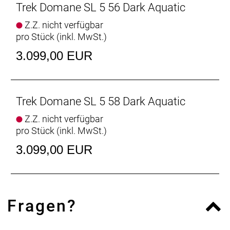
Trek Domane SL 5 56 Dark Aquatic
Leichter als je zuvor
Z.Z. nicht verfügbar
Das leichte und robuste 500 Series OCLV Carbon
pro Stück (inkl. MwSt.)
sowie eine neue gewichtsoptimierte Konstruktion
3.099,00 EUR
machen es zu unserem leichtesten Domane SL Disc
aller Zeiten.
Vielseitige Reifenfreiheit
Trek Domane SL 5 58 Dark Aquatic
Ausgestattet ist es mit schnell rollenden 32 mm
breiten Reifen, aber dank der Reifenfreiheit bis 38-
Z.Z. nicht verfügbar
mm-Reifen kannst du von glattem Asphalt bis
pro Stück (inkl. MwSt.)
leichtem Schotter alles unter die Räder nehmen.
3.099,00 EUR
Interne Aufbewahrung
Dank im Unterrohr integriertem Staufach und
Aufnahmepunkten am Oberrohr hast du auf deinen
Ganztagestouren stets genug Stauraum zur
Fragen?
Verfügung.