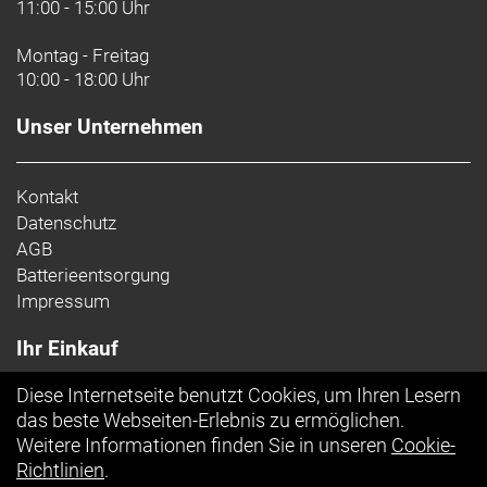
11:00 - 15:00 Uhr
Kette: Shimano SLX M7100, 12fach
Montag - Freitag
Lenker: Bontrager Elite IsoZone VR-SF, Aluminium,
10:00 - 18:00 Uhr
31,8 mm, interne Di2-Kabelführung, 75 mm Reach,
128 mm Drop, 44 cm Breite
Unser Unternehmen
Lenkervorbau: Trek RCS Pro, -7 Grad, 110 mm
Länge
Kontakt
Datenschutz
Sattel: Verse Short Comp, Stahlstreben, 145 mm
AGB
Breite
Batterieentsorgung
Impressum
Sattelstütze: KVF Aero-Carbonsattelstütze, 20 mm
Versatz, 320 mm Länge
Ihr Einkauf
Räder: Bontrager Paradigm SL, Tubeless-Ready, 21
Diese Internetseite benutzt Cookies, um Ihren Lesern
mm Innenweite, 100 x 12 Steckachse
Top Artikel
das beste Webseiten-Erlebnis zu ermöglichen.
Bontrager Paradigm SL, Tubeless-Ready, 21 mm
Weitere Informationen finden Sie in unseren
Cookie-
Innenweite, 142 x 12 mm Steckachse
Richtlinien
.