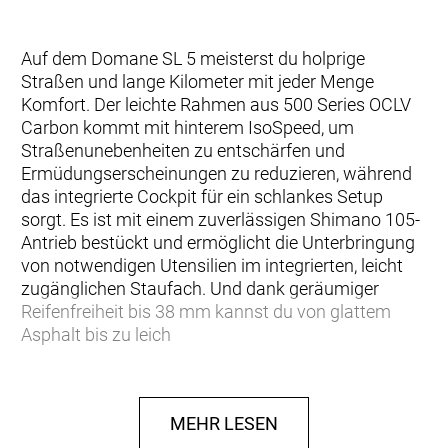
Auf dem Domane SL 5 meisterst du holprige
Straßen und lange Kilometer mit jeder Menge
Komfort. Der leichte Rahmen aus 500 Series OCLV
Carbon kommt mit hinterem IsoSpeed, um
Straßenunebenheiten zu entschärfen und
Ermüdungserscheinungen zu reduzieren, während
das integrierte Cockpit für ein schlankes Setup
sorgt. Es ist mit einem zuverlässigen Shimano 105-
Antrieb bestückt und ermöglicht die Unterbringung
von notwendigen Utensilien im integrierten, leicht
zugänglichen Staufach. Und dank geräumiger
Reifenfreiheit bis 38 mm kannst du von glattem
Asphalt bis zu leich
… du ein komfortables und schnelles Bike für die
Langstrecke willst und du das Fahrgefühl eines
MEHR LESEN
vibrationsdämpfenden IsoSpeed-Entkopplers und