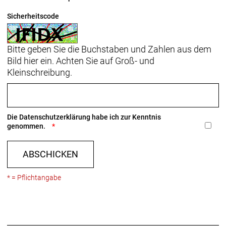
Sicherheitscode
Anzahl Gänge: 1
Schalthebel: Shimano 105 R7120, 12fach //
Bitte geben Sie die Buchstaben und Zahlen aus dem
Shimano 105 R7120, 12fach
Bild hier ein. Achten Sie auf Groß- und
Kleinschreibung.
Hinterradbremse: Hydraulische Scheibenbremse
Shimano 105, Flat Mount
Shimano RT70, Center Lock Scheibenaufnahme,
160 mm
Die
Datenschutzerklärung
habe ich zur Kenntnis
Max. Bremsscheibendu
genommen.
Vorderradbremse: Hydraulische Scheibenbremse
ABSCHICKEN
Shimano 105, Flat Mount
Shimano RT70, Center Lock Scheibenaufnahme,
* = Pflichtangabe
160 mm
Max. Bremsscheibendu
Reifen: Bontrager R3 Hard-Case Lite, Tubeless-