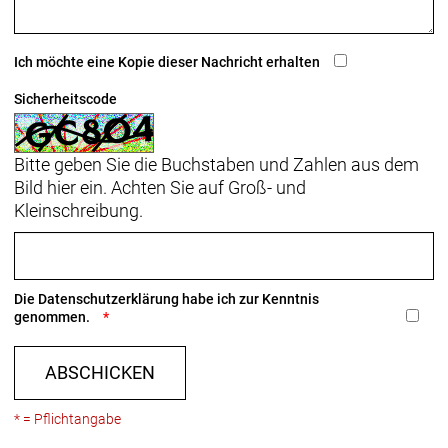
Rahmen: Alpha Gold Aluminium, interne
Zugführung, Gepäckträger- und Schutzblechösen,
Ich möchte eine Kopie dieser Nachricht erhalten
Post Mount-Scheibenbremsaufnahme,
Sicherheitscode
Seitenständeraufnahme 135 x 5 mm
Schnellspannachse
Bitte geben Sie die Buchstaben und Zahlen aus dem
Rahmengröße: L
Bild hier ein. Achten Sie auf Groß- und
Kleinschreibung.
Rahmenmaterial: Aluminium
Gangschaltung: Shimano CUES U6000 GS
Die
Datenschutzerklärung
habe ich zur Kenntnis
Anzahl Gänge: 1
genommen.
Schalthebel: Shimano CUES U6000 mit optischer
ABSCHICKEN
Ganganzeige, 10-fach
* = Pflichtangabe
Hinterradbremse: Hydraulische Scheibenbremse
von Shimano, MT201 Bremshebel, UR300