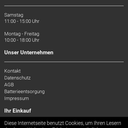
Schaltwerk hinten: Shimano CUES U6000 GS
Samstag
11:00 - 15:00 Uhr
Kurbelsatz: Prowheel, Aluminium, Narrow-Wide-
Kettenblatt (40 Z.), 175 mm Kurbelarmlänge
Montag - Freitag
10:00 - 18:00 Uhr
Kassette: Shimano CUES LG300, LINKGLIDE, 11-
48 Z., 10fach
Unser Unternehmen
Kette: Shimano LG500
Kontakt
Lenker: Bontrager Comp Lowriser, Aluminium,
Datenschutz
31,8 mm, 15 mm Rise, 660 mm Breite
AGB
Batterieentsorgung
Lenkervorbau: Bontrager Comp, 31 8 mm, Blendr-
Impressum
kompatibel, 7 Grad, 100 mm Länge
Ihr Einkauf
Lenkerband Griffe: Trek Ergonomic PRO,
Schraubklemmung
Diese Internetseite benutzt Cookies, um Ihren Lesern