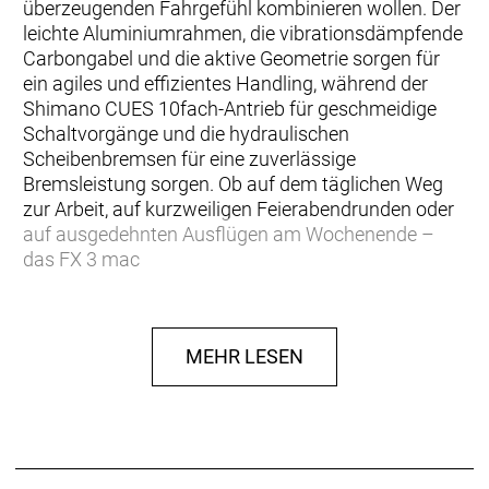
überzeugenden Fahrgefühl kombinieren wollen. Der
leichte Aluminiumrahmen, die vibrationsdämpfende
Carbongabel und die aktive Geometrie sorgen für
ein agiles und effizientes Handling, während der
Shimano CUES 10fach-Antrieb für geschmeidige
Schaltvorgänge und die hydraulischen
Scheibenbremsen für eine zuverlässige
Bremsleistung sorgen. Ob auf dem täglichen Weg
zur Arbeit, auf kurzweiligen Feierabendrunden oder
auf ausgedehnten Ausflügen am Wochenende –
das FX 3 mac
… du als Pendler oder fitness- und
fahrradbegeisterte Person gerne viel Zeit im Sattel
MEHR LESEN
verbringst. Du suchst nach einem vielseitigen,
komfortablen Bike mit hochqualitativen Teilen, die
sich auch auf der Langstrecke bewähren.
Einen leichten Aluminiumrahmen, eine Carbongabel
und hydraulische Scheibenbremsen für