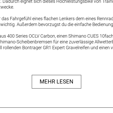
adurch eignet sich dieses Hochleistungsbike von Trainin
zwecke.
er das Fahrgefühl eines flachen Lenkers dem eines Rennra
wichtig. Außerdem bevorzugst du die einfache Bedienung 
us 400 Series OCLV Carbon, einen Shimano CUES 10fach-
himano-Scheibenbremsen für eine zuverlässige Allwetterb
ll rollenden Bontrager GR1 Expert Gravelreifen und eine
abel. Der vibrationsdämpfende Carbonrahmen des FX Sport 
en du lange deine Freude haben wirst – einschließlich 1x-A
ite Übersetzungsspanne mit der einfachen Bedienung eines
MEHR LESEN
lität von Carbon, ohne dafür allzu tief in die Tasche gre
cht schnelle Gruppenausfahrten keineswegs zu scheuen.
tzblechen, Beleuchtung und vielem mehr nachrüsten.
 den höheren Stack sitzt du aufrechter und ausgeglichen