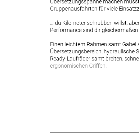
Übersetzungsspanne machen musst. D
Gruppenausfahrten für viele Einsatz
… du Kilometer schrubben willst, ab
Performance sind dir gleichermaßen 
Einen leichtem Rahmen samt Gabel a
Übersetzungsbereich, hydraulische S
Ready-Laufräder samt breiten, schne
ergonomischen Griffen.
Schnell, leistungsfähig und komfort
hochwertigen Teilen bestückt, an den
- Der 1x-Antrieb kombiniert eine bre
- Du bekommst die überlegene Fahrqua
- Platz da! Dieses Fitnessbike brau
- Es lässt sich problemlos mit Schu
Bereit für lange Tage
Durch den etwas kürzeren Reach und