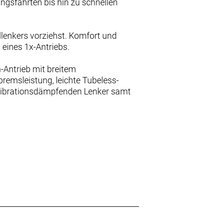
gsfahrten bis hin zu schnellen
dlenkers vorziehst. Komfort und
eines 1x-Antriebs.
Antrieb mit breitem
remsleistung, leichte Tubeless-
n vibrationsdämpfenden Lenker samt
SL 4 ist mit qualitativ
ntrieb mit intuitiver Bedienung.
 einzigen Schalthebels.
ifen zu müssen.
er – für smoothe Power und