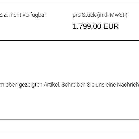
 Gepäckträger, Schutzbleche und Trinkflaschen bist du fü
tets optimal vorbereitet.
.Z. nicht verfügbar
pro Stück (inkl. MwSt.)
1.799,00 EUR
terne Zugführung, 3S-Kettenführung, DuoTrap S-kompatib
mm ThruSkew
m oben gezeigten Artikel. Schreiben Sie uns eine Nachrich
00 GS
it optischer Ganganzeige, 10-fach
eibenbremse von Shimano, MT201 Bremshebel, UR300 Brem
1 Bremshebel, UR300 Bremssattel