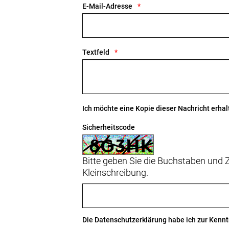
E-Mail-Adresse
Shimano RT10, Center Lock-Scheib
Max. Bremsscheibendu
Vorderradbremse: Hydraulische Sch
Textfeld
Scheibenbremse von Shimano, MT20
Shimano RT10, Center Lock-Scheib
Max. Bremsscheibendu
Reifen: Bontrager GR1 Expert, Hard-C
Ich möchte eine Kopie dieser Nachricht erhal
Gabel: Carbon, verborgene Schutzb
Sicherheitscode
Schaltwerk hinten: Shimano CUES 
Bitte geben Sie die Buchstaben und Z
Kleinschreibung.
Kurbelsatz: Prowheel, Aluminium, N
Kassette: Shimano CUES LG300, LINK
Kette: Shimano LG500
Die
Datenschutzerklärung
habe ich zur Ken