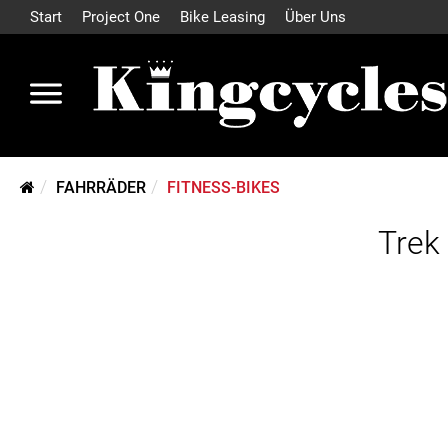
Start
Project One
Bike Leasing
Über Uns
FAHRRÄDER
FITNESS-BIKES
Trek