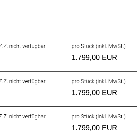
e.
CLV Carbon ist schnell und reaktionsfreudig – für noch m
.Z. nicht verfügbar
pro Stück (inkl. MwSt.)
tigkeit, vereinfachtes Schalten und weniger Komponenten,
groß, aber die Schaltgruppe ist insgesamt leichter und das 
1.799,00 EUR
üssig ist.
.Z. nicht verfügbar
pro Stück (inkl. MwSt.)
zisen Schaltvorgängen und kontrollierter Bremskraft – für
1.799,00 EUR
 mehr Kontrolle und Grip schnell vorankommen. Dank der g
.Z. nicht verfügbar
pro Stück (inkl. MwSt.)
n in Angriff nehmen.
1.799,00 EUR