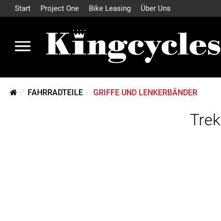
Start
Project One
Bike Leasing
Über Uns
FAHRRADTEILE
GRIFFE UND LENKERBÄNDER
Trek