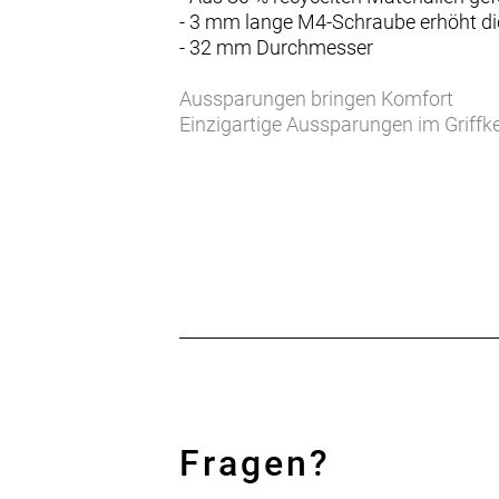
- 3 mm lange M4-Schraube erhöht die
- 32 mm Durchmesser
Aussparungen bringen Komfort
Einzigartige Aussparungen im Griffk
minimieren Vibrationen, um die Ermü
Neue, weichere Mischung
Die überarbeitete, weichere Mischung
Komfort, viel Vertrauen und beste Kon
Links- und rechtsspezifisches Griffpro
Das speziell entwickelte links- und r
Einzelklemmung aus Aluminium
Die doppelte Schraubklemmung aus Al
Schraubklemmung.
Fragen?