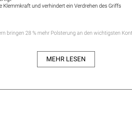
 Klemmkraft und verhindert ein Verdrehen des Griffs
ern bringen 28 % mehr Polsterung an den wichtigsten Kon
dung der Hände zu reduzieren und die Kontrolle zu verbes
MEHR LESEN
 bietet ein erstaunliches Gefühl in der Hand und punktet 
trolle.
fil
echtsspezifische Griffprofil sorgt bei jeder Ausfahrt für m
uminium bietet der Hand mehr Platz und vermittelt das s