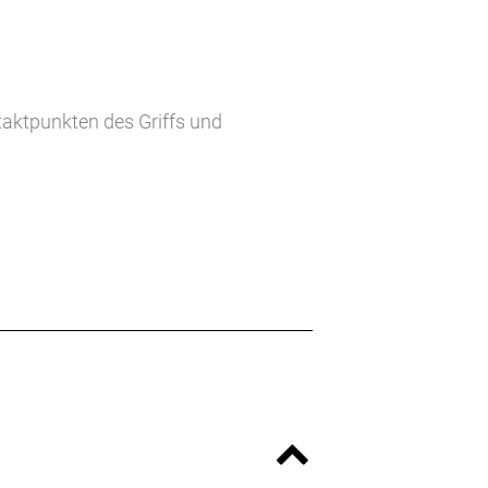
taktpunkten des Griffs und
sern.
in jedem Terrain durch dauerhaften
aximalen Grip, Vertrauen und Komfort.
ichere Gefühl eines Griffs mit