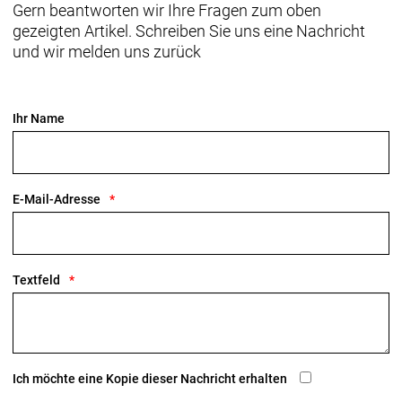
Gern beantworten wir Ihre Fragen zum oben
gezeigten Artikel. Schreiben Sie uns eine Nachricht
Vorderradbremse: SRAM Force AXS hydraulic disc,
und wir melden uns zurück
flat mount
SRAM CenterLine X, Center Lock
Scheibenaufnahme, abgerundete Kante, 160 mm
Ihr Name
Max. Bremsscheibendu
Gabel: Madone Gen 8, Carbon einteilig, konischer
Carbongabelschaft, interne Bremszugführung,
E-Mail-Adresse
Flat Mount Scheibenbremsaufnahme,
abgeschrägte 12 x 100 mm Steckachse
Schaltwerk vorne: SRAM Force AXS, Anlötversion
Textfeld
Schaltwerk hinten: SRAM Force AXS, max. 36 Z. an
größtem Ritzel
Kurbelsatz: SRAM Force AXS mit Powermeter,
Ich möchte eine Kopie dieser Nachricht erhalten
48/35, DUB, 170 mm Kurbelarmlänge