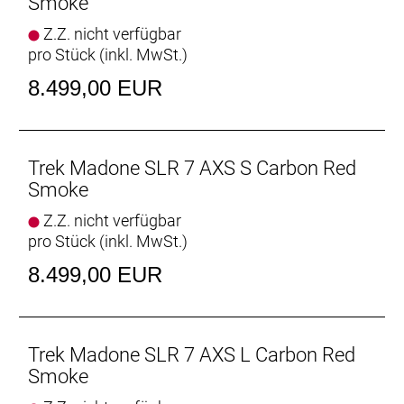
Smoke
sie am Renntag brauchen.
Z.Z. nicht verfügbar
pro Stück (inkl. MwSt.)
Einteilige Aero RSL Lenker/vorbau-Einheit
Die neue einteilige Lenker/Vorbau-Einheit ist leichter,
8.499,00 EUR
aerodynamischer und ergonomischer als die
Vorgängerversion. Darüber hinaus ermöglicht der
im Vergleich zum Unterlenker 3 cm schmalere
Oberlenker die Anpassung der Positionierung auf
Trek Madone SLR 7 AXS S Carbon Red
dem Bike, um entweder in der Oberlenkerposition
Smoke
von einer besseren Aerodynamik zu profitieren oder
Z.Z. nicht verfügbar
im Unterlenker mehr Kraft aufs Pedal zu bringen.
pro Stück (inkl. MwSt.)
RSL Aero Trinkflaschen und Flaschenhalter
8.499,00 EUR
Die mitgelieferten RSL Aero Trinkflaschen und
Flaschenhalter wurden zusammen mit dem Bike
entwickelt, um die Madone noch schneller zu
machen.
Trek Madone SLR 7 AXS L Carbon Red
Smoke
Geschlecht: Uni