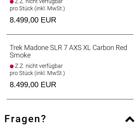
Z.Z. nicht verfügbar
pro Stück (inkl. MwSt.)
Rahmen: Frame: CARBON
8.499,00 EUR
Rahmengröße: ML
Rahmenmaterial: Carbon
Trek Madone SLR 7 AXS XL Carbon Red
Gangschaltung: SRAM Force AXS, max. 36 Z. an
Smoke
größtem Ritzel
Z.Z. nicht verfügbar
pro Stück (inkl. MwSt.)
Anzahl Gänge: 1
8.499,00 EUR
Schalthebel: SRAM Force AXS E1 // SRAM Force
AXS E1
Hinterradbremse: SRAM Force AXS hydraulic disc,
Fragen?
flat mount
SRAM CenterLine X, Center Lock
Scheibenaufnahme, abgerundete Kante, 160 mm
Max. Bremsscheibendu