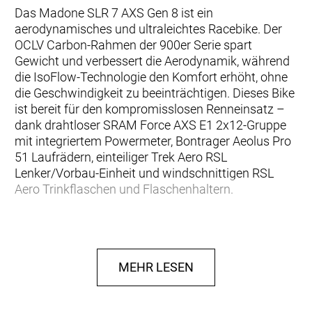
Das Madone SLR 7 AXS Gen 8 ist ein
aerodynamisches und ultraleichtes Racebike. Der
OCLV Carbon-Rahmen der 900er Serie spart
Gewicht und verbessert die Aerodynamik, während
die IsoFlow-Technologie den Komfort erhöht, ohne
die Geschwindigkeit zu beeinträchtigen. Dieses Bike
ist bereit für den kompromisslosen Renneinsatz –
dank drahtloser SRAM Force AXS E1 2x12-Gruppe
mit integriertem Powermeter, Bontrager Aeolus Pro
51 Laufrädern, einteiliger Trek Aero RSL
Lenker/Vorbau-Einheit und windschnittigen RSL
Aero Trinkflaschen und Flaschenhaltern.
Unser leichtestes Madone Disc aller Zeiten
Das innovative, schnelle Aero-Rohrdesign und unser
bestes 900 Series OCLV Carbon machen die
MEHR LESEN
8. Generation zu unserem leichtesten Madone Disc
Rahmenset aller Zeiten und so leicht wie das
Émonda Rahmenset.