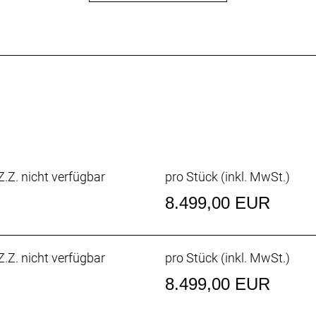
chnellsten Sprintern und Kletterern von Team Lidl-Trek g
auchen.
nheit
nheit ist leichter, aerodynamischer und ergonomischer als
zum Unterlenker 3 cm schmalere Oberlenker die Anpassung
on von einer besseren Aerodynamik zu profitieren oder im 
.Z. nicht verfügbar
pro Stück (inkl. MwSt.)
halter
8.499,00 EUR
laschen und Flaschenhalter wurden zusammen mit dem Bik
.Z. nicht verfügbar
pro Stück (inkl. MwSt.)
8.499,00 EUR