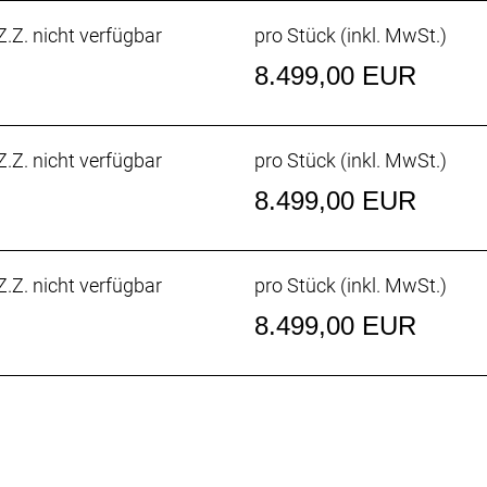
.Z. nicht verfügbar
pro Stück (inkl. MwSt.)
8.499,00 EUR
. 36 Z. an größtem Ritzel
.Z. nicht verfügbar
pro Stück (inkl. MwSt.)
8.499,00 EUR
 SRAM Force AXS E1
draulic disc, flat mount
.Z. nicht verfügbar
pro Stück (inkl. MwSt.)
heibenaufnahme, abgerundete Kante, 160 mm
8.499,00 EUR
draulic disc, flat mount
heibenaufnahme, abgerundete Kante, 160 mm
120 TPI, Tubeless-kompatibel, 700 x 28 mm