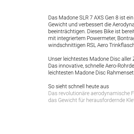
Das Madone SLR 7 AXS Gen 8 ist ein
Gewicht und verbessert die Aerodyna
beeinträchtigen. Dieses Bike ist be
mit integriertem Powermeter, Bontrag
windschnittigen RSL Aero Trinkflasc
Unser leichtestes Madone Disc aller 
Das innovative, schnelle Aero-Rohr
leichtesten Madone Disc Rahmenset 
So sieht schnell heute aus
Das revolutionäre aerodynamische Fu
das Gewicht für herausfordernde Kl
Speed sorgfältig verbessert und ei
80 % vertikal nachgiebigeres IsoFlo
Damit du länger kraftvoller in die Pe