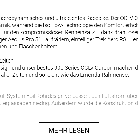
 aerodynamisches und ultraleichtes Racebike. Der OCLV 
mik, während die IsoFlow-Technologie den Komfort erhöh
reit für den kompromisslosen Renneinsatz – dank drahtl
er Aeolus Pro 51 Laufrädern, einteiliger Trek Aero RSL L
hen und Flaschenhaltern.
Zeiten
design und unser bestes 900 Series OCLV Carbon machen d
aller Zeiten und so leicht wie das Émonda Rahmenset.
ll System Foil Rohrdesign verbessert den Luftstrom übe
etterpassagen niedrig. Außerdem wurde die Konstruktion 
ngehend getestet.
w
MEHR LESEN
dale treten kannst, ist unsere überarbeitete rennfokussiert