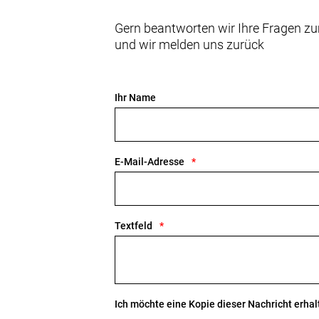
Geschlecht: Uni
Gern beantworten wir Ihre Fragen zu
und wir melden uns zurück
Rahmen: Frame: CARBON
Rahmengröße: XS
Ihr Name
Rahmenmaterial: Carbon
Gangschaltung: SRAM Force AXS D2, 
E-Mail-Adresse
Anzahl Gänge: 1
Schalthebel: SRAM Force AXS D2, 12
Textfeld
Hinterradbremse: SRAM CenterLine 
Max. Bremsscheibendu
Vorderradbremse: SRAM CenterLine 
Ich möchte eine Kopie dieser Nachricht erhal
Max. Bremsscheibendu