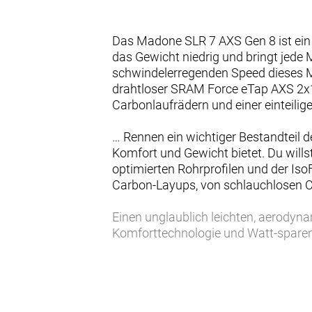
Das Madone SLR 7 AXS Gen 8 ist ein
das Gewicht niedrig und bringt jede
schwindelerregenden Speed dieses Ma
drahtloser SRAM Force eTap AXS 2x1
Carbonlaufrädern und einer einteili
… Rennen ein wichtiger Bestandteil 
Komfort und Gewicht bietet. Du will
optimierten Rohrprofilen und der Is
Carbon-Layups, von schlauchlosen C
Einen unglaublich leichten, aerody
Komforttechnologie und Watt-sparen
Force AXS D2 2x12-Antrieb mit Power
verbreitete Universalschaltauge (UDH
Bontrager Aeolus Pro 51 Carbonlaufrä