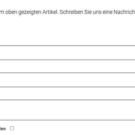
m oben gezeigten Artikel. Schreiben Sie uns eine Nachrich
max. 36 Z. an größtem Ritzel
fach // SRAM Force AXS D2, 12fach
X, Center Lock Scheibenaufnahme, abgerundete Kante, 
X, Center Lock Scheibenaufnahme, abgerundete Kante, 
ten