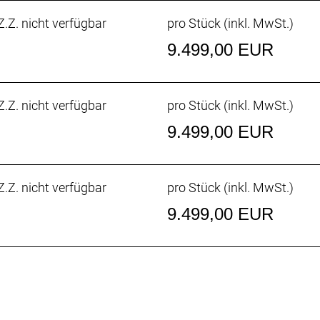
ngehend getestet.
.Z. nicht verfügbar
pro Stück (inkl. MwSt.)
w
9.499,00 EUR
dale treten kannst, ist unsere überarbeitete rennfokussiert
.Z. nicht verfügbar
pro Stück (inkl. MwSt.)
chnellsten Sprintern und Kletterern von Team Lidl-Trek g
9.499,00 EUR
auchen.
nheit
.Z. nicht verfügbar
pro Stück (inkl. MwSt.)
nheit ist leichter, aerodynamischer und ergonomischer als
zum Unterlenker 3 cm schmalere Oberlenker die Anpassung
9.499,00 EUR
on von einer besseren Aerodynamik zu profitieren oder im 
halter
laschen und Flaschenhalter wurden zusammen mit dem Bik