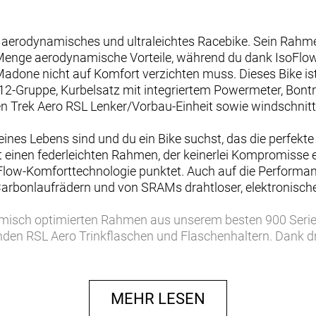
 aerodynamisches und ultraleichtes Racebike. Sein Rahm
 Menge aerodynamische Vorteile, während du dank IsoFlow
done nicht auf Komfort verzichten muss. Dieses Bike ist
2-Gruppe, Kurbelsatz mit integriertem Powermeter, Bontr
gen Trek Aero RSL Lenker/Vorbau-Einheit sowie windschnit
deines Lebens sind und du ein Bike suchst, das die perfek
st einen federleichten Rahmen, der keinerlei Kompromiss
oFlow-Komforttechnologie punktet. Auch auf die Performa
arbonlaufrädern und von SRAMs drahtloser, elektronische
namisch optimierten Rahmen aus unserem besten 900 Ser
den RSL Aero Trinkflaschen und Flaschenhaltern. Dank 
meter holst du aus jeder Trainingsrunde noch mehr hera
) die Ersatzteilbeschaffung erleichtert. Abgerundet wird
dern und einer einteiligen Trek Aero RSL Lenker/Vorbau-E
MEHR LESEN