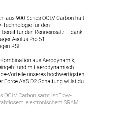
en aus 900 Series OCLV Carbon hält
-Technologie für den
 bereit für den Renneinsatz – dank
ager Aeolus Pro 51
tigen RSL
te Kombination aus Aerodynamik,
e eingeht und mit aerodynamisch
nce-Vorteile unseres hochwertigsten
r Force AXS D2 Schaltung willst du
ies OCLV Carbon samt IsoFlow-
drahtlosem, elektronischem SRAM
us, während das verbaute, weit
 die Ausstattung von schlauchlosen
inheit.