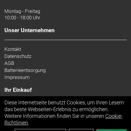
Carbongabelschaft, interne Bremsleitungsführung,
Flat Mount Scheibenbremsaufnahme,
Montag - Freitag
abgeschrägte 12 x 100 mm Steckachse
10:00 - 18:00 Uhr
Schaltwerk vorne: Shimano 105 R7100,
Unser Unternehmen
Anlötversion, Down-Swing
Schaltwerk hinten: Shimano 105 R7100, max. 36 Z.
Kontakt
an größtem Ritzel
Datenschutz
AGB
Kurbelsatz: Shimano 105 R7100, 50/34 Z., 165 mm
Batterieentsorgung
Kurbelarmlänge
Impressum
Praxis, T47, mit Gewinde, innen gelagert
Ihr Einkauf
Kassette: Shimano 105 7101, 11-34 Z., 12fach
Diese Internetseite benutzt Cookies, um Ihren Lesern
Kette: Shimano SLX M7100, 12fach
Top Artikel
das beste Webseiten-Erlebnis zu ermöglichen.
Weitere Informationen finden Sie in unseren
Cookie-
Lenker: Bontrager Comp, Aluminium, 31,8 mm
Richtlinien
.
Klemmdurchmesser, 80 mm Reach, 121 mm Drop,