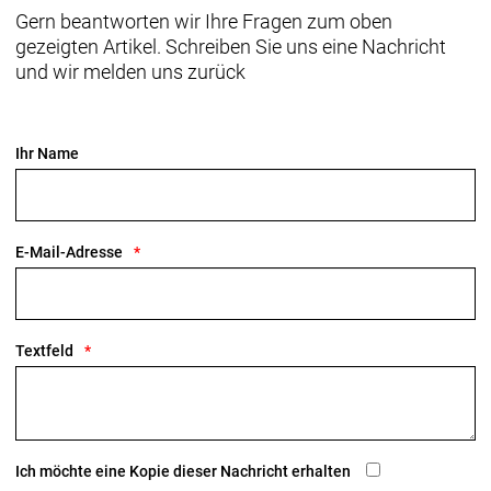
80 % vertikal nachgiebigeres IsoFlow
Gern beantworten wir Ihre Fragen zum oben
Damit du länger kraftvoller in die Pedale treten
gezeigten Artikel. Schreiben Sie uns eine Nachricht
kannst, ist unsere überarbeitete rennfokussierte
und wir melden uns zurück
Komforttechnologie jetzt leichter und vertikal noch
nachgiebiger.
Ihr Name
Im Rennsport verwurzelt
Das Feedback der schnellsten Sprinter und Kletterer
von Team Lidl-Trek beeinflusste die Entwicklung des
neuen Madone SL.
E-Mail-Adresse
Verstellbares Aero-Cockpit
Der im Vergleich zum Unterlenker schmalere
Oberlenker des Madone Gen 8 ermöglicht eine auf
Textfeld
Aerodynamik oder Power optimierte Positionierung
auf dem Bike. Und dank zweiteiligem
Lenker/Vorbau-Design lässt sich die Passform
schnell und einfach anpassen.
Ich möchte eine Kopie dieser Nachricht erhalten
Optionale aerodynamische Trinkflaschen für noch